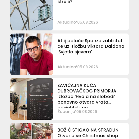
struje?
Aktualno
05.08.2026
Atrij palače Sponza zablistat
će uz izložbu Viktora Daldona
‘Svjetlo sjevera’
Aktualno
05.08.2026
ZAVIČAJNA KUĆA
DUBROVAČKOG PRIMORJA
Izložba ‘Hvala na slobodi’
ponovno otvara vrata
posjetiteljima
Županija
05.08.2026
BOŽIĆ STIGAO NA STRADUN
Otvorio se Christmas shop