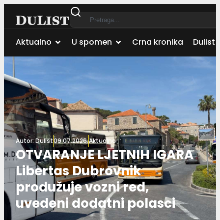
Aktualno
U spomen
Crna kronika
Dulist 
Autor:
Dulist
09.07.2026.
Aktualno
OTVARANJE LJETNIH IGARA
Libertas Dubrovnik
produžuje vozni red,
uvedeni dodatni polasci