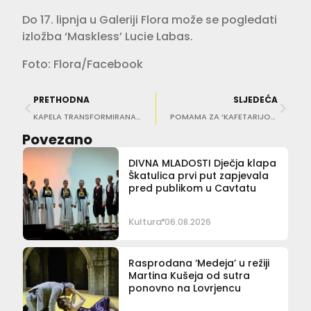
Do 17. lipnja u Galeriji Flora može se pogledati
izložba ‘Maskless’ Lucie Labas.
Foto: Flora/Facebook
PRETHODNA
SLJEDEĆA
KAPELA TRANSFORMIRANA U ROZARIJ SV. STJEPANA Nesvakidašnja izložba Dubravke Lošić u Labinu
POMAMA ZA ‘KAFETARIJOM’ Sve ulaznice rasprodane ili rezervirane, otvorena lista čekanja
Povezano
DIVNA MLADOSTI Dječja klapa
Škatulica prvi put zapjevala
pred publikom u Cavtatu
Kultura
06.08.2026
Rasprodana ‘Medeja’ u režiji
Martina Kušeja od sutra
ponovno na Lovrjencu