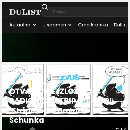
Aktualno
U spomen
Crna kronika
Dulist 
Autor:
Dulist
13.06.2024.
Kultura
OTVARANJE IZLOŽBE I
RADIONICA STRIPA U FLORI
‘Striptokok’ Davora
Schunka