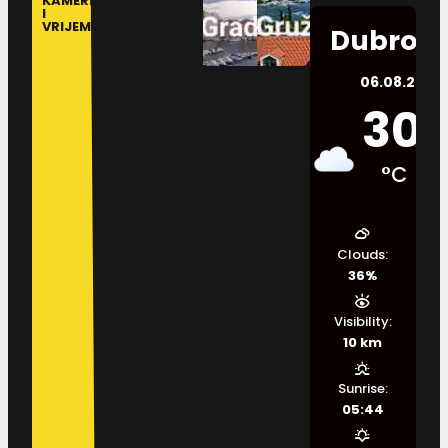
KAMERE
I
VRIJEME
Dubrovn
06.08.2026.
30
°C
Clouds:
36%
Visibility:
10 km
Sunrise:
05:44