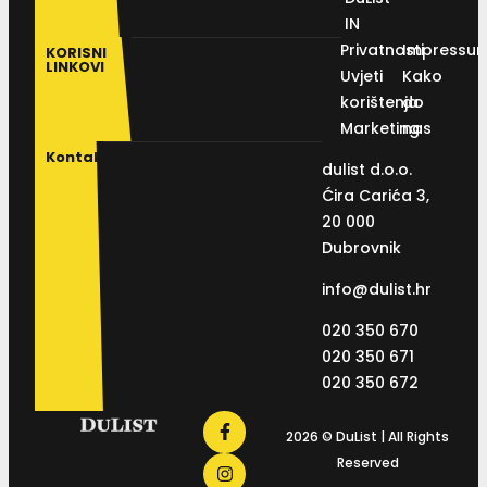
IN
Privatnosti
Impressu
KORISNI
LINKOVI
Uvjeti
Kako
korištenja
do
Marketing
nas
Kontakt
dulist d.o.o.
Ćira Carića 3,
20 000
Dubrovnik
info@dulist.hr
020 350 670
020 350 671
020 350 672
2026 © DuList | All Rights
Reserved