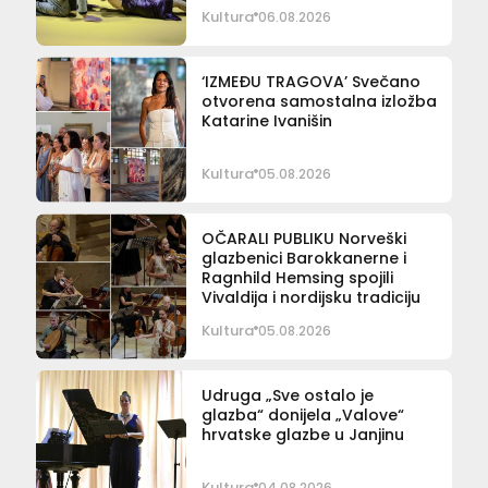
Kultura
06.08.2026
‘IZMEĐU TRAGOVA’ Svečano
otvorena samostalna izložba
Katarine Ivanišin
Kultura
05.08.2026
OČARALI PUBLIKU Norveški
glazbenici Barokkanerne i
Ragnhild Hemsing spojili
Vivaldija i nordijsku tradiciju
Kultura
05.08.2026
Udruga „Sve ostalo je
glazba“ donijela „Valove“
hrvatske glazbe u Janjinu
Kultura
04.08.2026