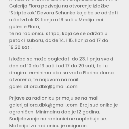
Galerija Flora pozivaju na otvorenje izložbe
‘Striptokok’ Davora Schunka koje će se održati
u četvrtak 13. lipnja u 19 sati u Medijateci
galerije Flora,
te na radionicu stripa, koja će se održati u
petak i suboru, dakle 14. i 15. lipnja od 17 do
19.30 sati.
Izložba se može pogledati do 23. lipnja svaki
dan od 10 do 13 sati i od 17 do 20 sati, te i u
drugim terminima ako su vrata Florina doma
otvorena, te najavom na mail:
galerijaflora.dbk@gmail.com
Prijave za radionicu primaju se na mail:
galerijaflora.dbk@gmail.com
. Broj sudionika je
ograničen. Minimalna dob je 12 godina.
Sudjelovanje na radionici ne naplaćuje se.
Materijal za radionicu je osiguran.