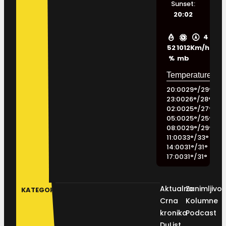
Sunset:
20:02
4
52
1012
Km/h
%
mb
20:00
29
°
/
29
°
23:00
26
°
/
28
°
02:00
25
°
/
27
°
05:00
25
°
/
25
°
08:00
29
°
/
29
°
11:00
33
°
/
33
°
14:00
31
°
/
31
°
17:00
31
°
/
31
°
Aktualno
Zanimljivos
KATEGORIJE
Crna
Kolumne
kronika
Podcast
DuList