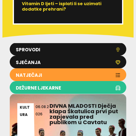
Vitamin D ljeti – isplati li se uzimati
I
dodatke prehrani?
J
p
SPROVODI
SJEĆANJA
NATJEČAJI
DEŽURNE LJEKARNE
DIVNA MLADOSTI Dječja
06.08.2
KULT
klapa Škatulica prvi put
026
URA
zapjevala pred
publikom u Cavtatu