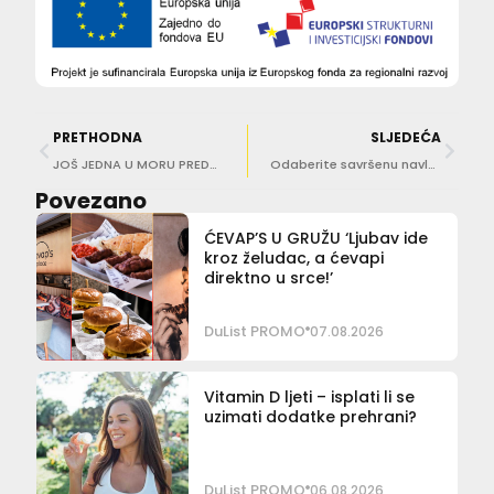
PRETHODNA
SLJEDEĆA
JOŠ JEDNA U MORU PREDNOSTI PELJEŠKOG MOSTA Otvorena vrata za nove potencijale nautičkog turizma
Odaberite savršenu navlaku za vašu sofu
Povezano
ĆEVAP’S U GRUŽU ‘Ljubav ide
kroz želudac, a ćevapi
direktno u srce!’
DuList PROMO
07.08.2026
Vitamin D ljeti – isplati li se
uzimati dodatke prehrani?
DuList PROMO
06.08.2026