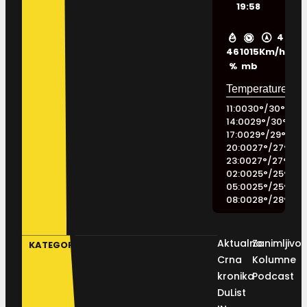
19:58
4
46
1015
Km/h
%
mb
11:00
30
°
/
30
°
14:00
29
°
/
30
°
17:00
29
°
/
29
°
20:00
27
°
/
27
°
23:00
27
°
/
27
°
02:00
25
°
/
25
°
05:00
25
°
/
25
°
08:00
28
°
/
28
°
Aktualno
Zanimljivos
KATEGORIJE
Crna
Kolumne
kronika
Podcast
DuList