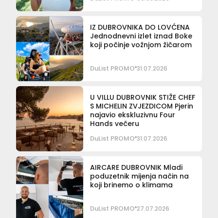
IZ DUBROVNIKA DO LOVĆENA
Jednodnevni izlet iznad Boke
koji počinje vožnjom žičarom
DuList PROMO
31.07.2026
U VILLU DUBROVNIK STIŽE CHEF
S MICHELIN ZVJEZDICOM Pjerin
najavio ekskluzivnu Four
Hands večeru
DuList PROMO
31.07.2026
AIRCARE DUBROVNIK Mladi
poduzetnik mijenja način na
koji brinemo o klimama
DuList PROMO
27.07.2026