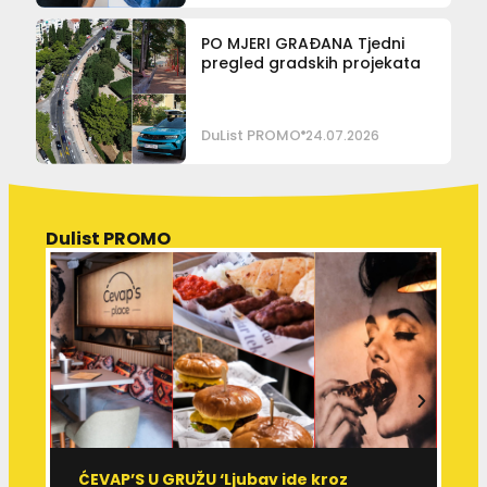
PO MJERI GRAĐANA Tjedni
pregled gradskih projekata
DuList PROMO
24.07.2026
Dulist PROMO
ĆEVAP’S U GRUŽU ‘Ljubav ide kroz
V