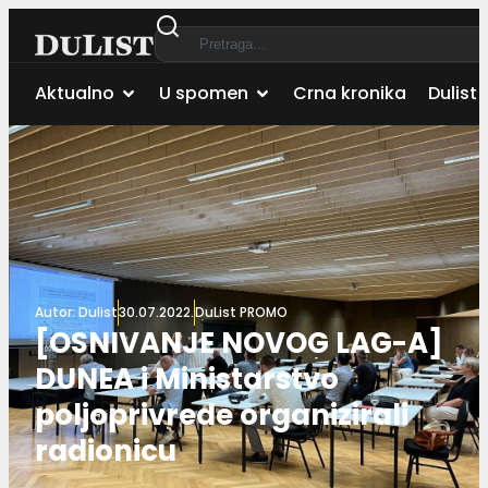
Aktualno
U spomen
Crna kronika
Dulist 
Autor:
Dulist
30.07.2022.
DuList PROMO
[OSNIVANJE NOVOG LAG-A]
DUNEA i Ministarstvo
poljoprivrede organizirali
radionicu