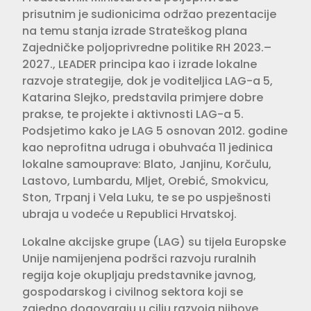
prisutnim je sudionicima održao prezentacije
na temu stanja izrade Strateškog plana
Zajedničke poljoprivredne politike RH 2023.–
2027., LEADER principa kao i izrade lokalne
razvoje strategije, dok je voditeljica LAG-a 5,
Katarina Slejko, predstavila primjere dobre
prakse, te projekte i aktivnosti LAG-a 5.
Podsjetimo kako je LAG 5 osnovan 2012. godine
kao neprofitna udruga i obuhvaća 11 jedinica
lokalne samouprave: Blato, Janjinu, Korčulu,
Lastovo, Lumbardu, Mljet, Orebić, Smokvicu,
Ston, Trpanj i Vela Luku, te se po uspješnosti
ubraja u vodeće u Republici Hrvatskoj.
Lokalne akcijske grupe (LAG) su tijela Europske
Unije namijenjena podršci razvoju ruralnih
regija koje okupljaju predstavnike javnog,
gospodarskog i civilnog sektora koji se
zajedno dogovaraju u cilju razvoja njihove