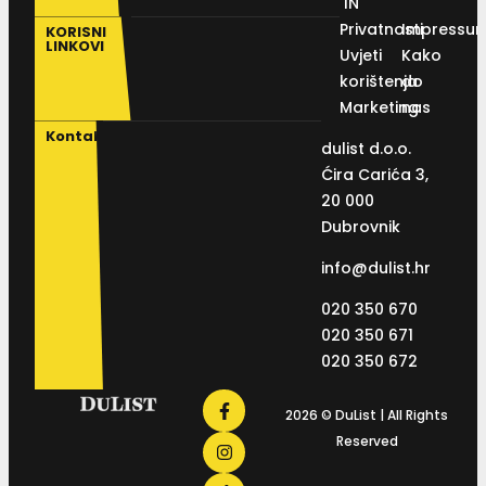
IN
Privatnosti
Impressu
KORISNI
LINKOVI
Uvjeti
Kako
korištenja
do
Marketing
nas
Kontakt
dulist d.o.o.
Ćira Carića 3,
20 000
Dubrovnik
info@dulist.hr
020 350 670
020 350 671
020 350 672
2026 © DuList | All Rights
Reserved