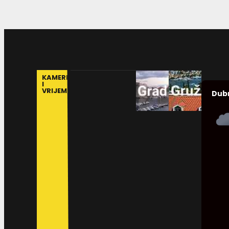
KAMERE
I
VRIJEME
Dub