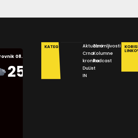
Aktualno
Zanimljivosti
KATEGORIJE
KORIS
LINKO
Crna
Kolumne
08.08.2026.
rovnik
kronika
Podcast
Humidity:
25
°C
DuList
48 %
IN
Pressure:
1012 mb
Wind:
16
Km/h
Clouds:
60%