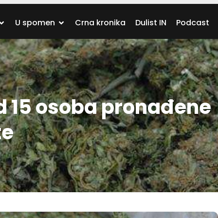
U spomen
Crna kronika
Dulist IN
Podcast
 15 osoba pronađene
te