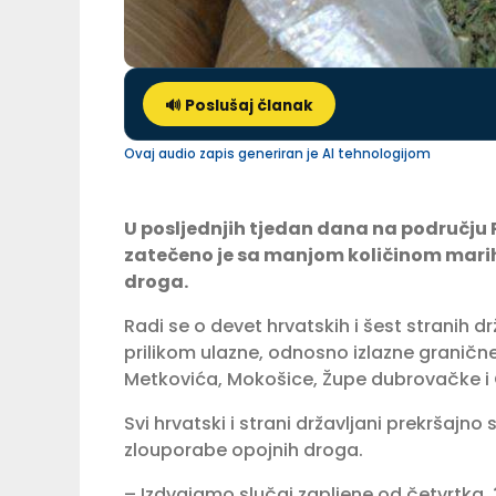
🔊 Poslušaj članak
Ovaj audio zapis generiran je AI tehnologijom
U posljednjih tjedan dana na području
zatečeno je sa manjom količinom marihu
droga.
Radi se o devet hrvatskih i šest stranih 
prilikom ulazne, odnosno izlazne graničn
Metkovića, Mokošice, Župe dubrovačke i
Svi hrvatski i strani državljani prekršajn
zlouporabe opojnih droga.
– Izdvajamo slučaj zapljene od četvrtka, 