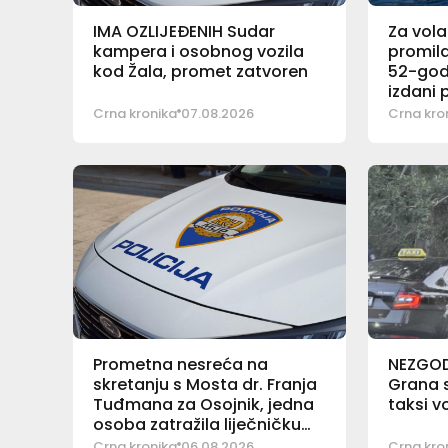
IMA OZLIJEĐENIH Sudar
Za vola
kampera i osobnog vozila
promila
kod Žala, promet zatvoren
52-god
izdani 
Crna kronika
07.08.2026
Crna kro
Prometna nesreća na
NEZGO
skretanju s Mosta dr. Franja
Grana s
Tuđmana za Osojnik, jedna
taksi v
osoba zatražila liječničku
pomoć
Crna kronika
06.08.2026
Crna kro