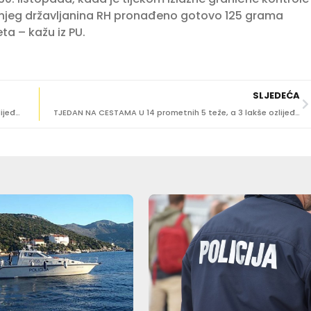
šnjeg državljanina RH pronađeno gotovo 125 grama
ta – kažu iz PU.
SLJEDEĆA
Prometna nesreća u Župi dubrovačkoj, jedna osoba ozlijeđena
TJEDAN NA CESTAMA U 14 prometnih 5 teže, a 3 lakše ozlijeđenih