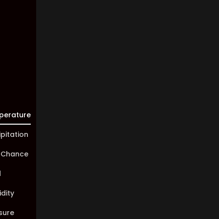
Visibility:
10 km
Sunrise:
05:46
Sunset:
20:00
perature
ipitation
 Chance
d
dity
sure