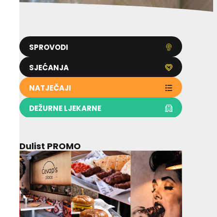
SPROVODI
SJEĆANJA
NATJEČAJI
DEŽURNE LJEKARNE
Dulist PROMO