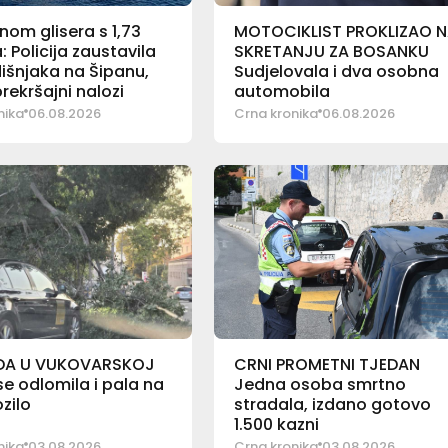
nom glisera s 1,73
MOTOCIKLIST PROKLIZAO 
: Policija zaustavila
SKRETANJU ZA BOSANKU
išnjaka na Šipanu,
Sudjelovala i dva osobna
prekršajni nalozi
automobila
nika
06.08.2026
Crna kronika
06.08.2026
DA U VUKOVARSKOJ
CRNI PROMETNI TJEDAN
e odlomila i pala na
Jedna osoba smrtno
ozilo
stradala, izdano gotovo
1.500 kazni
nika
03.08.2026
Crna kronika
03.08.2026