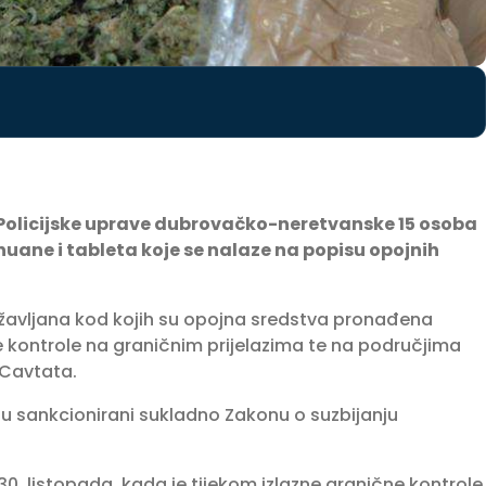
 Policijske uprave dubrovačko-neretvanske 15 osoba
ane i tableta koje se nalaze na popisu opojnih
državljana kod kojih su opojna sredstva pronađena
e kontrole na graničnim prijelazima te na područjima
 Cavtata.
o su sankcionirani sukladno Zakonu o suzbijanju
30. listopada, kada je tijekom izlazne granične kontrole