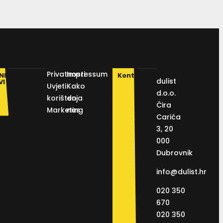
Privatnosti
Impressum
NI
Kontakt
dulist
VI
Uvjeti
Kako
d.o.o.
korištenja
do
Ćira
Marketing
nas
Carića
3, 20
000
Dubrovnik
info@dulist.hr
020 350
670
020 350