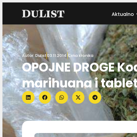
Aktualno
Autor:
Dulist
03.11.2014.
Crna kronika
OPOJNE DROGE Kod
marihuana i table