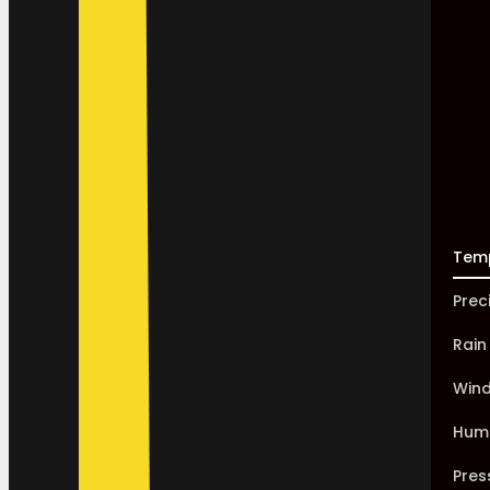
Tem
Prec
Rain
Win
Humi
Pres