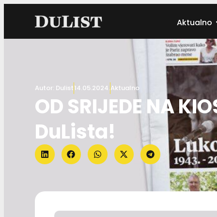
Aktualno
Autor:
Dulist
14.05.2024.
Aktualno
OD SRIJEDE NA KIO
DuLista!