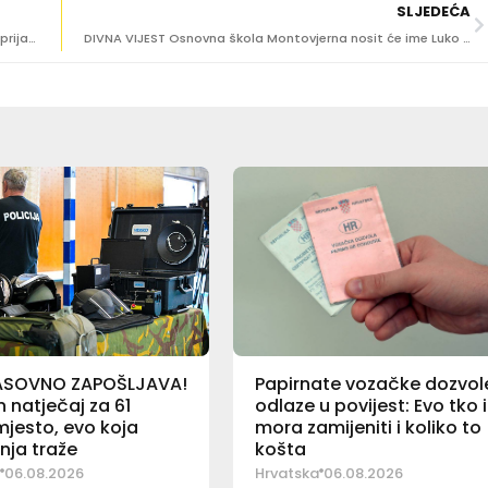
SLJEDEĆA
FRA STIPE NOSIĆ O AKADEMIKU PALJETKU ‘Luku su svi bili prijatelji’
DIVNA VIJEST Osnovna škola Montovjerna nosit će ime Luko Paljetak
ASOVNO ZAPOŠLJAVA!
Papirnate vozačke dozvol
 natječaj za 61
odlaze u povijest: Evo tko 
jesto, evo koja
mora zamijeniti i koliko to
nja traže
košta
06.08.2026
Hrvatska
06.08.2026