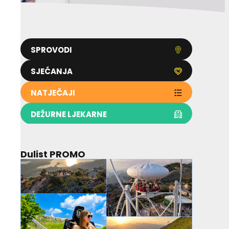
SPROVODI
SJEĆANJA
NATJEČAJI
DEŽURNE LJEKARNE
Dulist PROMO