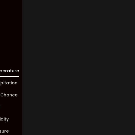
Visibility:
10 km
Sunrise:
05:44
Sunset:
20:02
perature
ipitation
 Chance
d
dity
sure