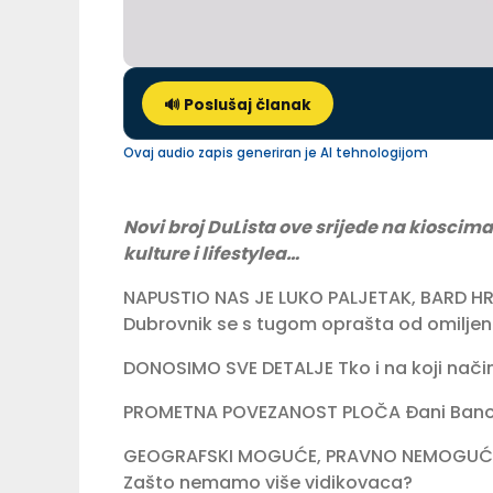
🔊 Poslušaj članak
Ovaj audio zapis generiran je AI tehnologijom
Novi broj DuLista ove srijede na kioscima
kulture i lifestylea…
NAPUSTIO NAS JE LUKO PALJETAK, BARD H
Dubrovnik se s tugom oprašta od omiljen
DONOSIMO SVE DETALJE Tko i na koji nači
PROMETNA POVEZANOST PLOČA Đani Banov
GEOGRAFSKI MOGUĆE, PRAVNO NEMOGUĆ
Zašto nemamo više vidikovaca?