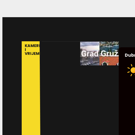
KAMERE
I
VRIJEME
Dub