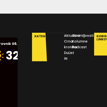
Aktualno
Zanimljivosti
KATEGORIJE
KORIS
LINKO
Crna
Kolumne
06.08.2026.
rovnik
kronika
Podcast
Humidity:
32
°C
DuList
44 %
IN
Pressure:
1014 mb
Wind:
10
Km/h
Clouds:
0%