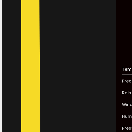
Tem
Prec
Rain
Win
Humi
Pres