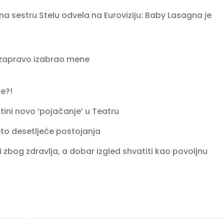
sestru Stelu odvela na Euroviziju: Baby Lasagna je
z zapravo izabrao mene
ke?!
ni novo ‘pojačanje’ u Teatru
to desetljeće postojanja
zbog zdravlja, a dobar izgled shvatiti kao povoljnu