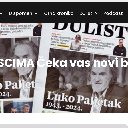
U spomen
Crna kronika
Dulist IN
Podcast
SCIMA Čeka vas novi b