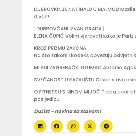
DUBROVKINJE NA FINALU U MALMÖU Madlena 
divan!
[DUBROVČANI IZVAN GRADA]
ELENA ČUPIĆ Volim vjerovati kako je Pari
KROZ PRIZMU ZAKONA
Na što zakoni i kodeks obvezuju odvjetni
MLADI ZAGREBAČKI GLUMAC Antonio Agosti
SVEČANOST U KAZALIŠTU Orsan slavi deve
O FITNESSU S NINOM MIJOČ Treba trenirati 
posljedicu
DuList – novina sa stavom!