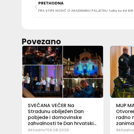
PRETHODNA
Povezano
SVEČANA VEČER Na
MUP M
Stradunu obilježen Dan
Otvoren
pobjede i domovinske
radno m
zahvalnosti te Dan hrvatskih
zanima
branitelja
Aktualno
06.08.2026
Aktualno