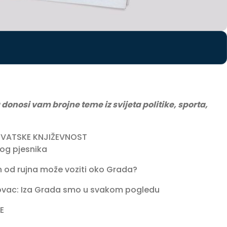
 donosi vam brojne teme iz svijeta politike, sporta,
RVATSKE KNJIŽEVNOST
og pjesnika
n od rujna može voziti oko Grada?
ac: Iza Grada smo u svakom pogledu
E