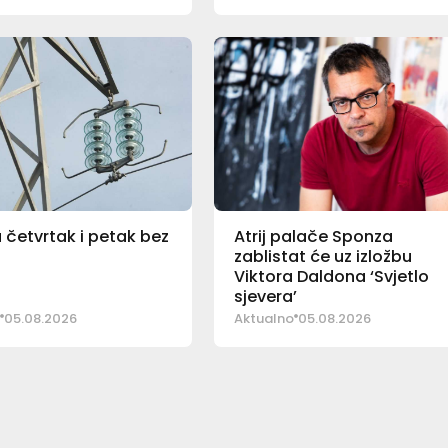
u četvrtak i petak bez
Atrij palače Sponza
zablistat će uz izložbu
Viktora Daldona ‘Svjetlo
sjevera’
05.08.2026
Aktualno
05.08.2026