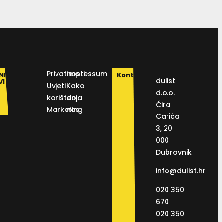
Privatnosti
Impressum
NI
Kontakt
dulist
VI
Uvjeti
Kako
d.o.o.
korištenja
do
Ćira
Marketing
nas
Carića
3, 20
000
Dubrovnik
info@dulist.hr
020 350
670
020 350