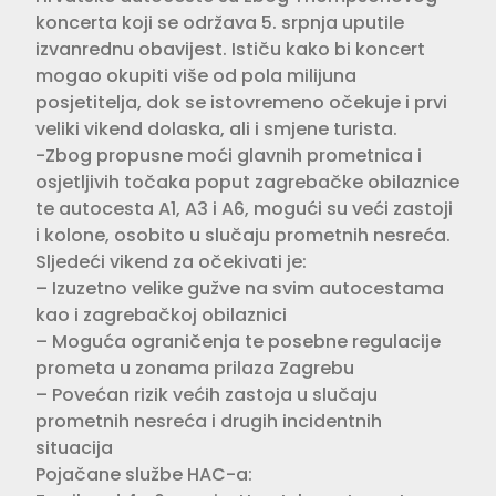
koncerta koji se održava 5. srpnja uputile
izvanrednu obavijest. Ističu kako bi koncert
mogao okupiti više od pola milijuna
posjetitelja, dok se istovremeno očekuje i prvi
veliki vikend dolaska, ali i smjene turista.
-Zbog propusne moći glavnih prometnica i
osjetljivih točaka poput zagrebačke obilaznice
te autocesta A1, A3 i A6, mogući su veći zastoji
i kolone, osobito u slučaju prometnih nesreća.
Sljedeći vikend za očekivati je:
– Izuzetno velike gužve na svim autocestama
kao i zagrebačkoj obilaznici
– Moguća ograničenja te posebne regulacije
prometa u zonama prilaza Zagrebu
– Povećan rizik većih zastoja u slučaju
prometnih nesreća i drugih incidentnih
situacija
Pojačane službe HAC-a: