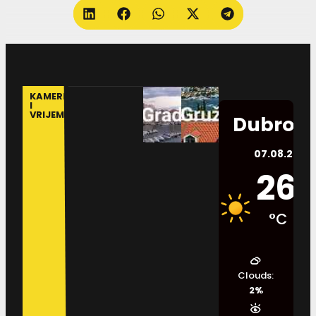
KAMERE
I
VRIJEME
Dubrovn
07.08.2026.
26
°C
Clouds:
2%