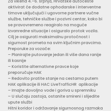
Za vikend 4.–6. srpnja, Hrvatske autoceste
aktivirat će dodatne ophodarske i interventne
timove uključujući i ugovorne partnere vučne
službe, tehničke službe i pozivni centar, kako bi
se pravovremeno reagiralo na moguće
izvanredne situacije i osiguralo protok vozila.
Cilj je osigurati maksimalnu protočnost i
sigurnost prometa na svim ključnim pravcima.
Preporuke za vozače:
– Planirajte putovanje jedan ili više dana ranije
ili kasnije
– Koristite alternativne pravce koje
preporučuje HAK
– Redovito pratite stanje na cestama putem
HAK aplikacije ili HAC LiveTrafficHR aplikacije
– Imajte dovoljno vode i goriva u spremniku
– U slučaju zastoja, ostanite smireni i slijedite
upute službi
Hitni koridor i održavanje sigurnosnog razmaka