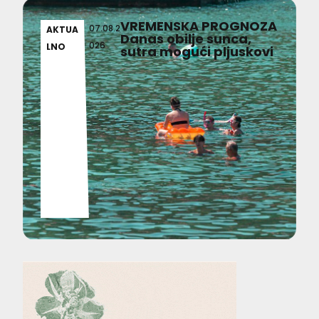
VREMENSKA PROGNOZA
07.08.2
AKTUA
Danas obilje sunca,
026
LNO
sutra mogući pljuskovi