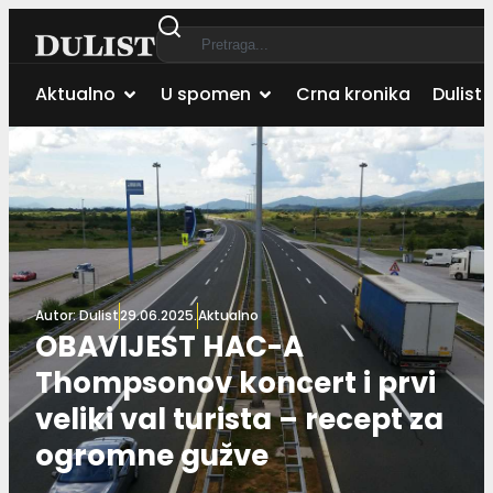
Aktualno
U spomen
Crna kronika
Dulist 
Autor:
Dulist
29.06.2025.
Aktualno
OBAVIJEST HAC-A
Thompsonov koncert i prvi
veliki val turista – recept za
ogromne gužve