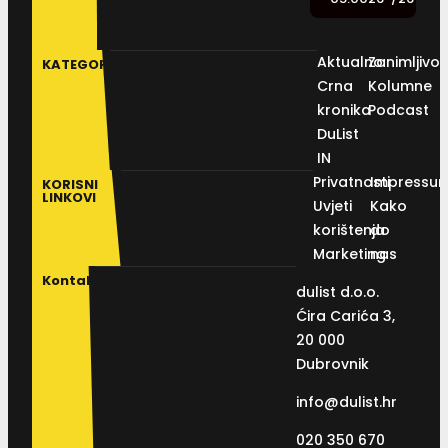
Aktualno
Zanimljivos
KATEGORIJE
Crna
Kolumne
kronika
Podcast
DuList
IN
Privatnosti
Impressu
KORISNI
LINKOVI
Uvjeti
Kako
korištenja
do
Marketing
nas
Kontakt
dulist d.o.o.
Ćira Carića 3,
20 000
Dubrovnik
info@dulist.hr
020 350 670