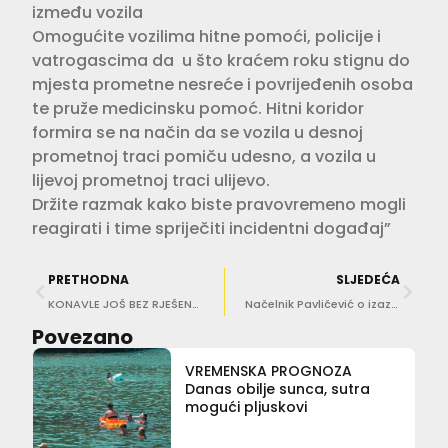
između vozila
Omogućite vozilima hitne pomoći, policije i
vatrogascima da u što kraćem roku stignu do
mjesta prometne nesreće i povrijeđenih osoba
te pruže medicinsku pomoć. Hitni koridor
formira se na način da se vozila u desnoj
prometnoj traci pomiču udesno, a vozila u
lijevoj prometnoj traci ulijevo.
Držite razmak kako biste pravovremeno mogli
reagirati i time spriječiti incidentni događaj”
PRETHODNA
SLJEDEĆA
KONAVLE JOŠ BEZ RJEŠENJA Uskoro udarni vikend na magistrali, evo što predlaže HSS
Načelnik Pavličević o izazovima policije u Dubrovniku: Od manjka kadrova do sigurnosti na cestama
Povezano
VREMENSKA PROGNOZA
Danas obilje sunca, sutra
mogući pljuskovi