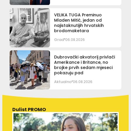
VELIKA TUGA Preminuo
Mladen Mitić, jedan od
najistaknutijih hrvatskih
brodomaketara
Grad
06.08.2026
Dubrovački akvatorij privlači
Amerikance i Britance, no
brojke prvih sedam mjeseci
pokazuju pad
Aktualno
06.08.2026
Dulist PROMO