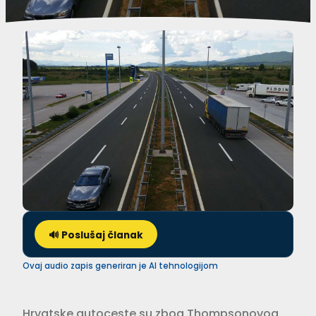
🔊 Poslušaj članak
Ovaj audio zapis generiran je AI tehnologijom
Hrvatske autoceste su zbog Thompsonovog