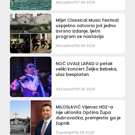
Aktualno
07.08.2026
Mljet Classical Music Festival
uspješno zatvorio još jedno
izvrsno izdanje, ljetni
program se nastavlja
Aktualno
06.08.2026
NOĆ UVALE LAPAD U petak
veliki koncert Željka Bebeka,
ulaz besplatan
Aktualno
06.08.2026
MILOSLAVIĆ Vijenac HDZ-a
nije uklonila Općina Župa
dubrovačka, premjestio ga je
župnik
Županija
06.08.2026