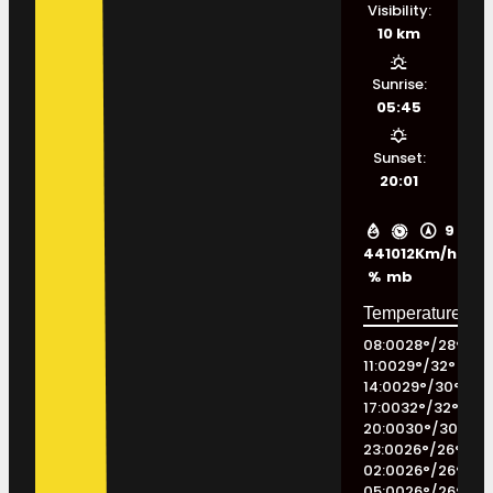
Visibility:
10 km
Sunrise:
05:45
Sunset:
20:01
9
44
1012
Km/h
%
mb
08:00
28
°
/
28
°
11:00
29
°
/
32
°
14:00
29
°
/
30
°
17:00
32
°
/
32
°
20:00
30
°
/
30
°
23:00
26
°
/
26
°
02:00
26
°
/
26
°
05:00
26
°
/
26
°