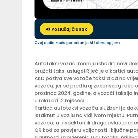
🔊 Poslušaj članak
Ovaj audio zapis generiran je AI tehnologijom
Autotaksi vozači moraju ishoditi novi do
pružati taksi usluge! Riječ je o kartici au
AKD poziva sve vozače taksija da na vrij
vozača, jer se pred kraj zakonskog roka o
prosinca 2024. godine, a vozači taksija 
u roku od 12 mjeseci.
Kartica autotaksi vozača službeni je dok
istaknut u vozilu na vidljivom mjestu. Put
vozača, a inspektori ili druge ovlaštene 
QR kod za provjeru valjanosti i ključne 
sigurnosti i povjerenja u autotaksi prijevo