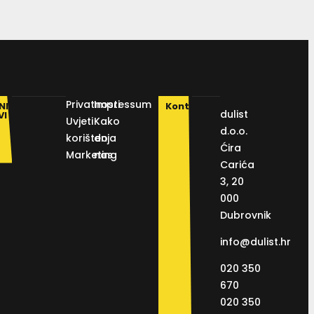
Privatnosti
Impressum
NI
Kontakt
dulist
VI
Uvjeti
Kako
d.o.o.
korištenja
do
Ćira
Marketing
nas
Carića
3, 20
000
Dubrovnik
info@dulist.hr
020 350
670
020 350