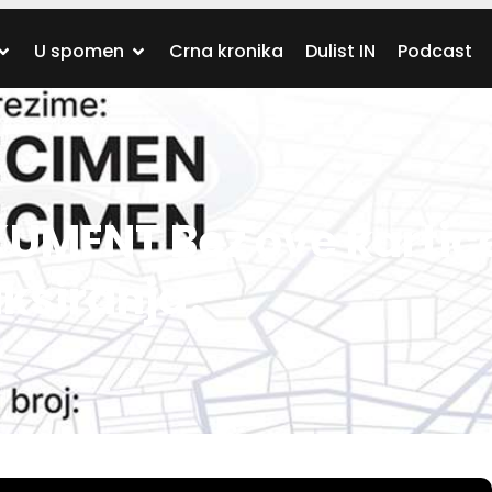
U spomen
Crna kronika
Dulist IN
Podcast
UMENT Bez ove kartic
ksiranja!