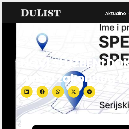
Aktualno
Autor:
Dulist
06.06.2025.
Aktualno
NOVI SLUŽBENI DOK
nema zakonitog ta