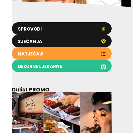
SPROVODI
SJEĆANJA
NATJEČAJI
DEŽURNE LJEKARNE
Dulist PROMO