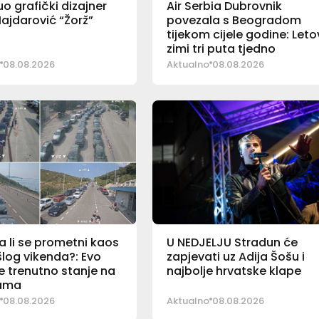
o grafički dizajner
Air Serbia Dubrovnik
ajdarović “Žorž”
povezala s Beogradom
tijekom cijele godine: Letov
zimi tri puta tjedno
08.08.2026
Aktualno
08.08.2026
a li se prometni kaos
U NEDJELJU Stradun će
log vikenda?: Evo
zapjevati uz Adija Šošu i
e trenutno stanje na
najbolje hrvatske klape
ama
08.08.2026
Aktualno
08.08.2026