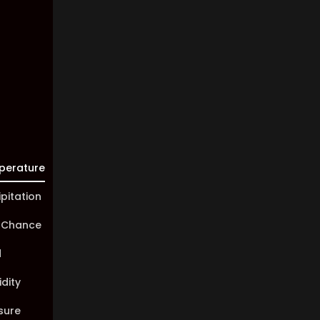
Visibility:
10 km
Sunrise:
05:46
Sunset:
20:00
perature
ipitation
 Chance
d
dity
sure