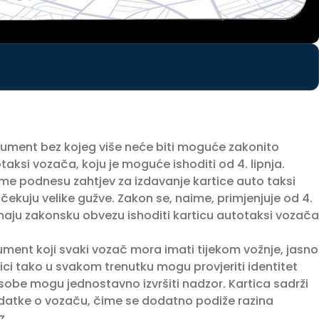
kument bez kojeg više neće biti moguće zakonito
totaksi vozača, koju je moguće ishoditi od 4. lipnja.
eme podnesu zahtjev za izdavanje kartice auto taksi
čekuju velike gužve. Zakon se, naime, primjenjuje od 4.
imaju zakonsku obvezu ishoditi karticu autotaksi vozača
ument koji svaki vozač mora imati tijekom vožnje, jasno
nici tako u svakom trenutku mogu provjeriti identitet
osobe mogu jednostavno izvršiti nadzor. Kartica sadrži
podatke o vozaču, čime se dodatno podiže razina
z.