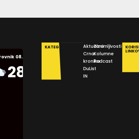
Aktualno
Zanimljivosti
KATEGORIJE
KORIS
LINKO
Crna
Kolumne
08.08.2026.
rovnik
kronika
Podcast
Humidity:
28
°C
DuList
61 %
IN
Pressure:
1013 mb
Wind:
6
Km/h
Clouds:
60%