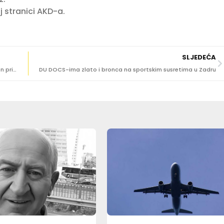
j stranici AKD-a.
SLJEDEĆA
GRADSKI PARK U METKOVIĆU Trodnevni program ispunjen prirodom, glazbom, cirkusom, predstavama…
DU DOCS-ima zlato i bronca na sportskim susretima u Zadru