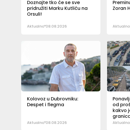
Doznajte tko će se sve
Preminu
pridružiti Marku Kutliću na
Zoran H
Orsuli!
Aktualno
08.08.2026
Aktualno
Kolovoz u Dubrovniku:
Ponavlj
Despet i flegma
od proš
kakvo j
granic
Aktualno
08.08.2026
Aktualno