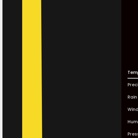
Tem
Prec
Rain
Win
Humi
Pres