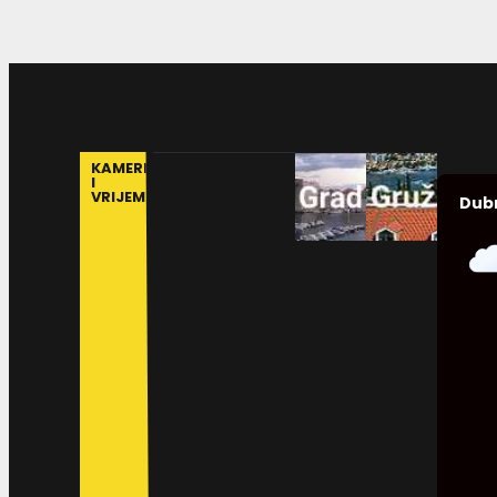
KAMERE
I
VRIJEME
Dub