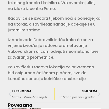
fekalnog kanala i kolnika u Vukovarskoj ulici,
na izlazu iz centra Pemo.
Radovi će se izvoditi tijekom noći s ponedjeljka
na utorak, a završetak sanacije očekuje se u
jutarnjim satima.
Iz Vodovoda Dubrovnik ističu kako će se za
vrijeme izvođenja radova prometovanje
Vukovarskom ulicom odvijati neometano, bez
zatvaranja prometnice.
Po završetku radova lokacija će privremeno
biti osigurana čeličnom pločom, sve do
konačne sanacije kolničke konstrukcije.
PRETHODNA
SLJEDEĆA
Potres u Crnoj Gori osjetio se i na dubrovačkom području
Iz Grada pozivaju građane na predstavljanje Spomen obilježja za djecu poginulu u Domovinskom ratu
Povezano