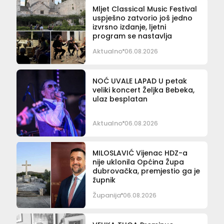
Mljet Classical Music Festival
uspješno zatvorio još jedno
izvrsno izdanje, ljetni
program se nastavlja
Aktualno
06.08.2026
NOĆ UVALE LAPAD U petak
veliki koncert Željka Bebeka,
ulaz besplatan
Aktualno
06.08.2026
MILOSLAVIĆ Vijenac HDZ-a
nije uklonila Općina Župa
dubrovačka, premjestio ga je
župnik
Županija
06.08.2026