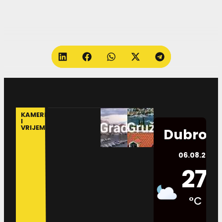
KAMERE
I
VRIJEME
Dubrovn
06.08.2026.
27
°C