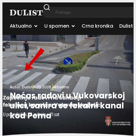
Aktualno
U spomen
Crna kronika
Dulist 
Autor:
Dulist
11.05.2026.
Aktualno
Noćas radovi u Vukovarskoj
ulici, sanira se fekalni kanal
kod Pema