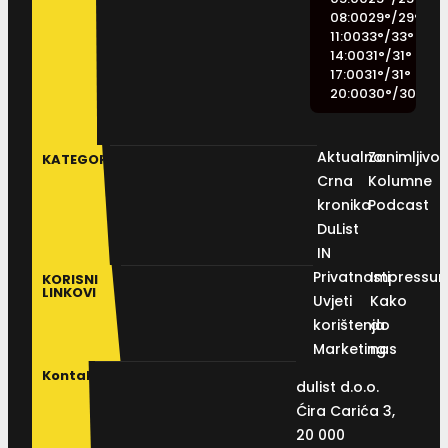
08:00
29
°
/
29
°
11:00
33
°
/
33
°
14:00
31
°
/
31
°
17:00
31
°
/
31
°
20:00
30
°
/
30
°
Aktualno
Zanimljivos
KATEGORIJE
Crna
Kolumne
kronika
Podcast
DuList
IN
Privatnosti
Impressu
KORISNI
LINKOVI
Uvjeti
Kako
korištenja
do
Marketing
nas
Kontakt
dulist d.o.o.
Ćira Carića 3,
20 000