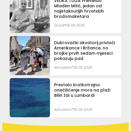
VELIKA TUGA Preminuo
Mladen Mitić, jedan od
najistaknutijih hrvatskih
brodomaketara
Grad
06.08.2026
Dubrovački akvatorij privlači
Amerikance i Britance, no
brojke prvih sedam mjeseci
pokazuju pad
Aktualno
06.08.2026
Prestalo kratkotrajno
onečišćenje mora na plaži
Bilin žal u Lumbardi
Aktualno
06.08.2026