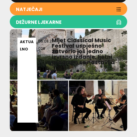
NATJEČAJI
DEŽURNE LJEKARNE
Mljet Classical Music
06.08.2
AKTUA
Festival uspješno
026
LNO
zatvorio još jedno
izvrsno izdanje, ljetni
program se nastavlja