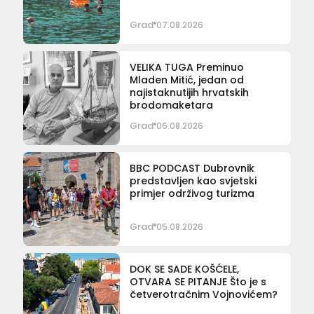
Grad
07.08.2026
VELIKA TUGA Preminuo
Mladen Mitić, jedan od
najistaknutijih hrvatskih
brodomaketara
Grad
06.08.2026
BBC PODCAST Dubrovnik
predstavljen kao svjetski
primjer održivog turizma
Grad
05.08.2026
DOK SE SADE KOŠĆELE,
OTVARA SE PITANJE Što je s
četverotračnim Vojnovićem?