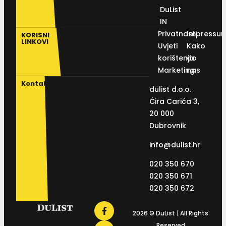
DuList
IN
Privatnosti
Impressu
KORISNI
LINKOVI
Uvjeti
Kako
korištenja
do
Marketing
nas
Kontakt
dulist d.o.o.
Ćira Carića 3,
20 000
Dubrovnik
info@dulist.hr
020 350 670
020 350 671
020 350 672
2026 © DuList | All Rights
Reserved