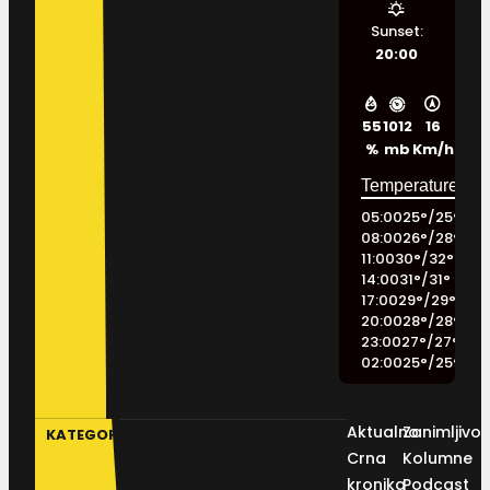
Sunset:
20:00
55
1012
16
%
mb
Km/h
05:00
25
°
/
25
°
08:00
26
°
/
28
°
11:00
30
°
/
32
°
14:00
31
°
/
31
°
17:00
29
°
/
29
°
20:00
28
°
/
28
°
23:00
27
°
/
27
°
02:00
25
°
/
25
°
Aktualno
Zanimljivos
KATEGORIJE
Crna
Kolumne
kronika
Podcast