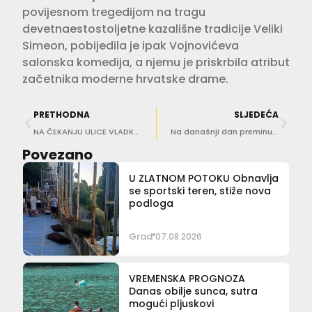
povijesnom tregedijom na tragu
devetnaestostoljetne kazališne tradicije Veliki
Simeon, pobijedila je ipak Vojnovićeva
salonska komedija, a njemu je priskrbila atribut
začetnika moderne hrvatske drame.
PRETHODNA
SLJEDEĆA
NA ČEKANJU ULICE VLADKA MAČEKA, MARKA MAROJICE… O financijama Grada ovise veća ulaganja u ceste
Na današnji dan preminuo je Cvijeto Benvenutov Job
Povezano
U ZLATNOM POTOKU Obnavlja
se sportski teren, stiže nova
podloga
Grad
07.08.2026
VREMENSKA PROGNOZA
Danas obilje sunca, sutra
mogući pljuskovi