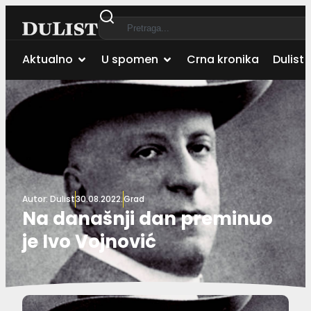
Aktualno
U spomen
Crna kronika
Dulist 
Autor:
Dulist
30.08.2022.
Grad
Na današnji dan preminuo
je Ivo Vojnović