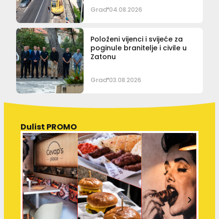
Grad
04.08.2026
Položeni vijenci i svijeće za
poginule branitelje i civile u
Zatonu
Grad
03.08.2026
Dulist PROMO