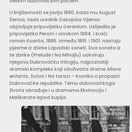
velikim dubrovačkim piscem.
U književnosti se javlja 1880. kada mu August
Šenoa, tada urednik časopisa Vijenac
objavljuje pripovijetku Geranium. Uslijedila je
pripovijetka Perom i olovkom 1884. i kraći
roman Ksanta, 1886. Između 1891. i 1901. nastaju
pjesme iz zbirke Lapadski soneti. Dva soneta iz
te zbirke (Prelude i Na Mihajlu) uokviruju
njegovu Dubrovačku trilogiju, najpoznatiji
dramski kompleks koji obuhvaća drame Allons
enfants, Suton i Na taraci – kronika o propasti
Dubrovačke republike. Temu dubrovačkoga
života obrađuje i u dramama Ekvinocijo i
Maškarate ispod kuplja.