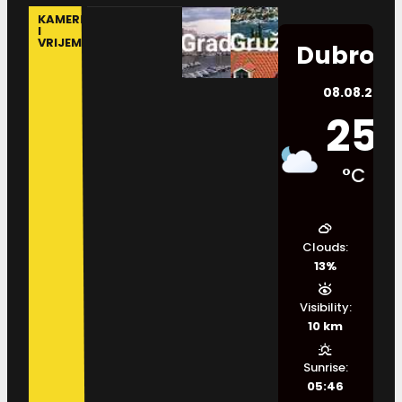
KAMERE
I
VRIJEME
Dubrovn
08.08.2026.
25
°C
Clouds:
13%
Visibility:
10 km
Sunrise:
05:46