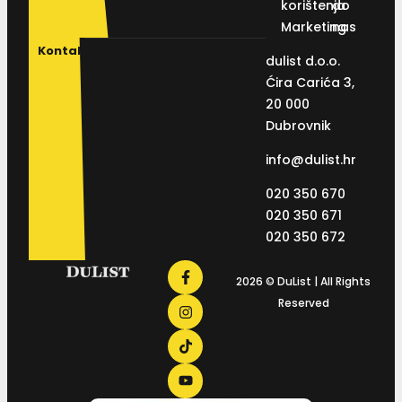
korištenja
do
Marketing
nas
Kontakt
dulist d.o.o.
Ćira Carića 3,
20 000
Dubrovnik
info@dulist.hr
020 350 670
020 350 671
020 350 672
2026 © DuList | All Rights
Reserved