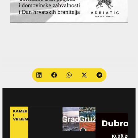
KAMERE
I
VRIJEME
Dubrovn
10.08.2026.