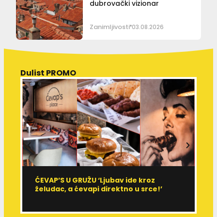
dubrovački vizionar
Zanimljivosti
03.08.2026
Dulist PROMO
ĆEVAP’S U GRUŽU ‘Ljubav ide kroz
V
želudac, a ćevapi direktno u srce!’
d