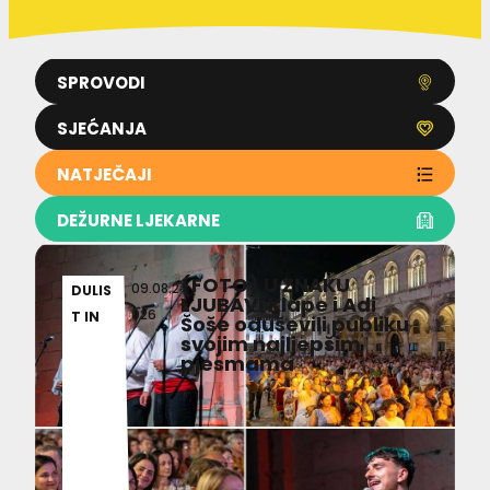
SPROVODI
SJEĆANJA
NATJEČAJI
DEŽURNE LJEKARNE
(FOTO) U ZNAKU
09.08.2
DULIS
LJUBAVI Klape i Adi
026
T IN
Šoše oduševili publiku
svojim najljepšim
pjesmama