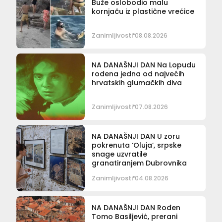
Buže oslobodio malu
kornjaču iz plastične vrećice
Zanimljivosti
08.08.2026
NA DANAŠNJI DAN Na Lopudu
rođena jedna od najvećih
hrvatskih glumačkih diva
Zanimljivosti
07.08.2026
NA DANAŠNJI DAN U zoru
pokrenuta ‘Oluja’, srpske
snage uzvratile
granatiranjem Dubrovnika
Zanimljivosti
04.08.2026
NA DANAŠNJI DAN Rođen
Tomo Basiljević, prerani