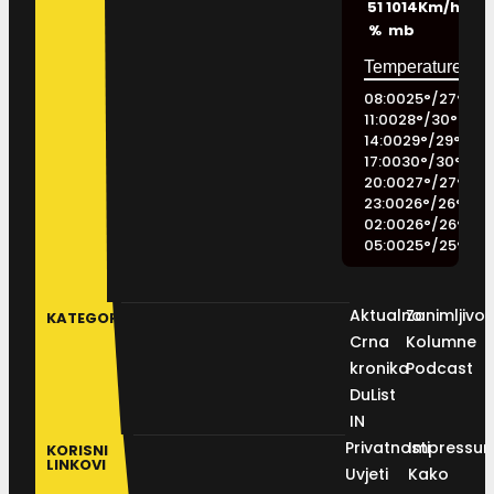
51
1014
Km/h
%
mb
08:00
25
°
/
27
°
11:00
28
°
/
30
°
14:00
29
°
/
29
°
17:00
30
°
/
30
°
20:00
27
°
/
27
°
23:00
26
°
/
26
°
02:00
26
°
/
26
°
05:00
25
°
/
25
°
Aktualno
Zanimljivos
KATEGORIJE
Crna
Kolumne
kronika
Podcast
DuList
IN
Privatnosti
Impressu
KORISNI
LINKOVI
Uvjeti
Kako