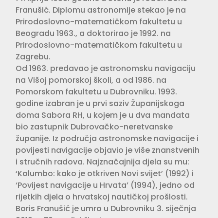
Franušić. Diplomu astronomije stekao je na
Prirodoslovno-matematičkom fakultetu u
Beogradu 1963., a doktorirao je 1992. na
Prirodoslovno-matematičkom fakultetu u
Zagrebu.
Od 1963. predavao je astronomsku navigaciju
na Višoj pomorskoj školi, a od 1986. na
Pomorskom fakultetu u Dubrovniku. 1993.
godine izabran je u prvi saziv Županijskoga
doma Sabora RH, u kojem je u dva mandata
bio zastupnik Dubrovačko-neretvanske
županije. Iz područja astronomske navigacije i
povijesti navigacije objavio je više znanstvenih
i stručnih radova. Najznačajnija djela su mu:
‘Kolumbo: kako je otkriven Novi svijet’ (1992) i
‘Povijest navigacije u Hrvata’ (1994), jedno od
rijetkih djela o hrvatskoj nautičkoj prošlosti.
Boris Franušić je umro u Dubrovniku 3. siječnja