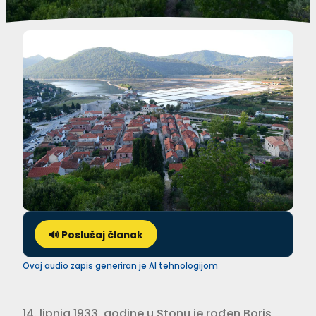
🔊 Poslušaj članak
Ovaj audio zapis generiran je AI tehnologijom
14. lipnja 1933. godine u Stonu je rođen Boris