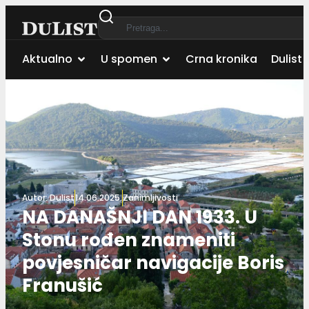
Aktualno
U spomen
Crna kronika
Dulist 
Autor:
Dulist
14.06.2025.
Zanimljivosti
NA DANAŠNJI DAN 1933. U
Stonu rođen znameniti
povjesničar navigacije Boris
Franušić