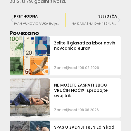
2012. u 79. godini života.
PRETHODNA
SLJEDEĆA
IVAN VUKOVIĆ VUKA Bolje da se aerodrom zove King’s Landing nego po nekom mrtvom tipu čije ime nitko ne zna izgovorit
NA DANAŠNJI DAN 1934. Rođen konavoski muzikolog i skladatelj Miho Demović
Povezano
Želite li glasati za izbor novih
novčanica eura?
Zanimljivosti
09.08.2026
NE MOŽETE ZASPATI ZBOG
VRUĆIH NOĆI? Isprobajte
ovaj trik
Zanimljivosti
08.08.2026
SPAS U ZADNJI TREN Edin kod