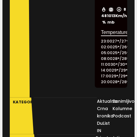
8
48
1013
Km/h
%
mb
23:00
27
°
/
27
°
02:00
25
°
/
26
°
05:00
25
°
/
25
°
08:00
28
°
/
28
°
11:00
30
°
/
30
°
14:00
29
°
/
29
°
17:00
29
°
/
29
°
20:00
28
°
/
28
°
Aktualno
Zanimljivos
KATEGORIJE
Crna
Kolumne
kronika
Podcast
DuList
IN