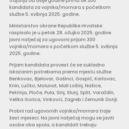
trajanju od dvije godine prima se 300
kandidata za vojnika/mornara s početkom
službe 5. svibnja 2025. godine.
Ministarstvo obrane Republike Hrvatske
raspisalo je u petak 28. ožujka 2025. godine
javni natječaj za ugovorni prijam 300
vojnika/mornara s početkom službe 5. svibnja
2025. godine.
Prijam kandidata provest će se sukladno
iskazanim potrebama prema mjestu službe:
Benkovac, Bjelovar, Gašinci, Gospić, Karlovac,
Knin, Lučko, Molunat, Mali Lošinj, Našice,
Petrinja, Ploče, Pula, Sinj, Slunj, Split, Varaždin,
Velika Gorica, Vinkovci, Zagreb i Zemunik Donji.
Probni rad ugovornih vojnika/mornara traje
šest mjeseci. Na javni natječaj mogu se javiti
osobe oba spola, a kandidati trebaju