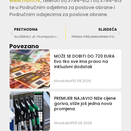
www.morh.hr
, telefon 01/3784-812 i 01/3784-813
te u Područnim odjelima za poslove obrane i
Područnim odsjecima za poslove obrane.
PRETHODNA
SLJEDEĆA
SLUŽBENO JE Thompson rasprodao Hipodrom!
PREMA PRELIMINARNIM PODACIMA Sindikalisti: Štrajk u Dalmaciji je uspio
Povezano
MOŽE SE DOBITI DO 720 EURA
Evo tko sve ima pravo na
inkluzivni dodatak
Hrvatska
10.08.2026
PREMIJER NAJAVIO Niže cijene
goriva, stiže još jedna nova
promjena
Hrvatska
09.08.2026