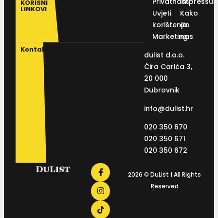
Privatnosti
Impressu
KORISNI
LINKOVI
Uvjeti
Kako
korištenja
do
Marketing
nas
Kontakt
dulist d.o.o.
Ćira Carića 3,
20 000
Dubrovnik
info@dulist.hr
020 350 670
020 350 671
020 350 672
2026 © DuList | All Rights
Reserved