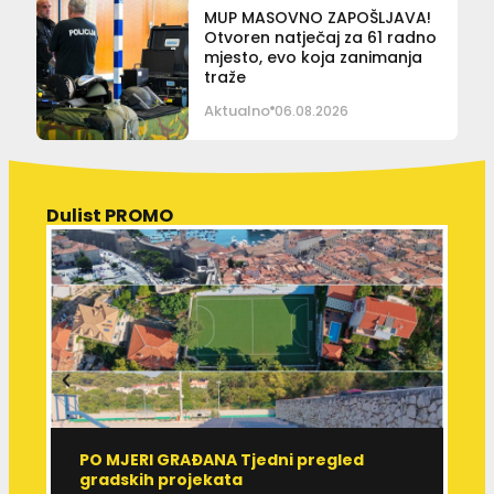
MUP MASOVNO ZAPOŠLJAVA!
Otvoren natječaj za 61 radno
mjesto, evo koja zanimanja
traže
Aktualno
06.08.2026
Dulist PROMO
PO MJERI GRAĐANA Tjedni pregled
Ć
gradskih projekata
ž