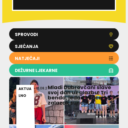
SPROVODI
SJEĆANJA
NATJEČAJI
DEŽURNE LJEKARNE
Mladi Dubrovčani slave
10.08.2
AKTUA
svoj dan uz glazbu: Tri
026
LNO
benda, jedan koncert i
zalazak sunca