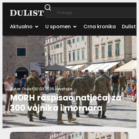
Aktualno
U spomen
Crna kronika
Dulist 
Autor:
Dulist
30.03.2025.
Hrvatska
MORH raspisao natječaj za
300 vojnika i mornara