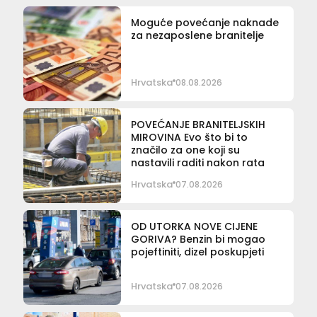
Moguće povećanje naknade
za nezaposlene branitelje
Hrvatska
08.08.2026
POVEĆANJE BRANITELJSKIH
MIROVINA Evo što bi to
značilo za one koji su
nastavili raditi nakon rata
Hrvatska
07.08.2026
OD UTORKA NOVE CIJENE
GORIVA? Benzin bi mogao
pojeftiniti, dizel poskupjeti
Hrvatska
07.08.2026