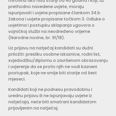
mirovinu ako nisu stariji od 40 godina i koji, uz
prethodno navedene uvjete, moraju
ispunjavati i uvjete propisane člankom 34.b
Zakona i uvjete propisane točkom 3. Odluke o
uvjetima i postupku sklapanja ugovora o
vojničkoj službi na neodređeno vrijeme
(Narodne novine, br. 91/18).
Uz prijavu na natječaj kandidati su dužni
priložiti: presliku osobne iskaznice, rodni list,
svjedodžbu/diplomu o završenom obrazovanju
i uvjerenje da se protiv njih ne vodi kazneni
postupak, koje ne smije biti starije od šest
mjeseci.
Kandidati koji ne podnesu pravodobnu i
urednu prijavu ili ne ispunjavaju uvjete iz
natječaja, neće biti smatrani kandidatom
prijavljenim na natječaj.