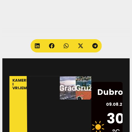
KAMERE
I
VRIJEME
Dubrovn
09.08.2026.
30
°C