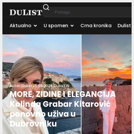
Aktualno
U spomen
Crna kronika
Dulist 
Autor:
Dulist
25.05.2026.
DuList IN
MORE, ZIDINE I ELEGANCIJA
Kolinda Grabar Kitarović
ponovno uživa u
Dubrovniku