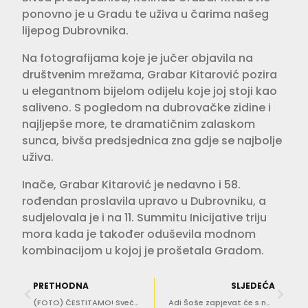
ponovno je u Gradu te uživa u čarima našeg
lijepog Dubrovnika.
Na fotografijama koje je jučer objavila na
društvenim mrežama, Grabar Kitarović pozira
u elegantnom bijelom odijelu koje joj stoji kao
saliveno. S pogledom na dubrovačke zidine i
najljepše more, te dramatičnim zalaskom
sunca, bivša predsjednica zna gdje se najbolje
uživa.
Inače, Grabar Kitarović je nedavno i 58.
rođendan proslavila upravo u Dubrovniku, a
sudjelovala je i na 11. Summitu Inicijative triju
mora kada je također oduševila modnom
kombinacijom u kojoj je prošetala Gradom.
PRETHODNA
SLJEDEĆA
(FOTO) ČESTITAMO! Svečana promocija diplomanata Sveučilišta u Dubrovniku
Adi Šoše zapjevat će s najboljim klapama na Stradunu