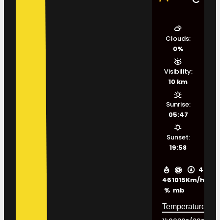
Clouds:
0%
Visibility:
10 km
Sunrise:
05:47
Sunset:
19:58
4
46
1015
Km/h
%
mb