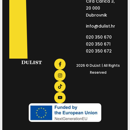
Ćira Carića 3,
20 000
Dubrovnik
info@dulist.hr
020 350 670
020 350 671
020 350 672
2026 © DuList | All Rights
Reserved