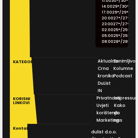
11:00
30
°
/
30
°
14:00
29
°
/
30
°
17:00
29
°
/
29
°
20:00
27
°
/
27
°
23:00
27
°
/
27
°
02:00
25
°
/
25
°
05:00
25
°
/
25
°
08:00
28
°
/
28
°
Aktualno
Zanimljivos
KATEGORIJE
Crna
Kolumne
kronika
Podcast
DuList
IN
Privatnosti
Impressu
KORISNI
LINKOVI
Uvjeti
Kako
korištenja
do
Marketing
nas
Kontakt
dulist d.o.o.