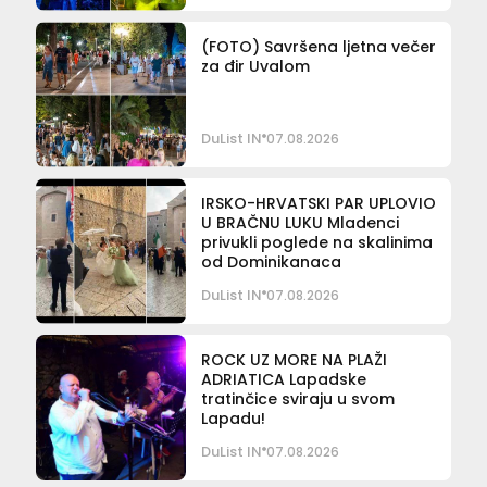
(FOTO) Savršena ljetna večer
za đir Uvalom
DuList IN
07.08.2026
IRSKO-HRVATSKI PAR UPLOVIO
U BRAČNU LUKU Mladenci
privukli poglede na skalinima
od Dominikanaca
DuList IN
07.08.2026
ROCK UZ MORE NA PLAŽI
ADRIATICA Lapadske
tratinčice sviraju u svom
Lapadu!
DuList IN
07.08.2026