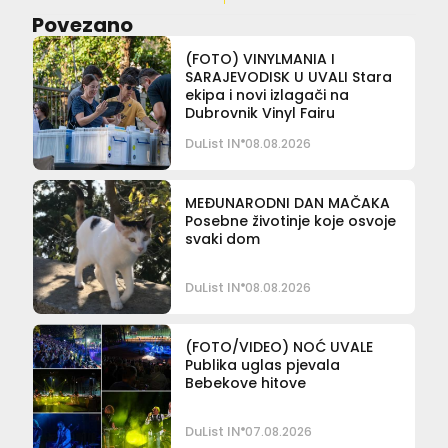
Povezano
(FOTO) VINYLMANIA I
SARAJEVODISK U UVALI Stara
ekipa i novi izlagači na
Dubrovnik Vinyl Fairu
DuList IN
08.08.2026
MEĐUNARODNI DAN MAČAKA
Posebne životinje koje osvoje
svaki dom
DuList IN
08.08.2026
(FOTO/VIDEO) NOĆ UVALE
Publika uglas pjevala
Bebekove hitove
DuList IN
07.08.2026