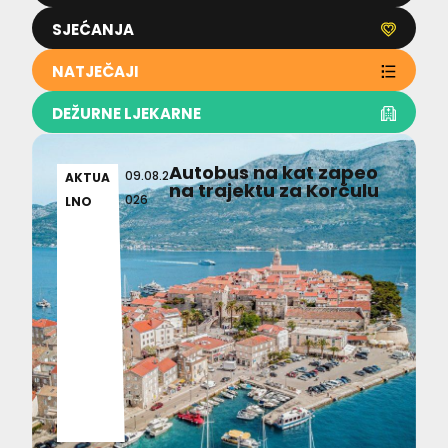
SJEĆANJA
NATJEČAJI
DEŽURNE LJEKARNE
Autobus na kat zapeo
09.08.2
AKTUA
na trajektu za Korčulu
026
LNO