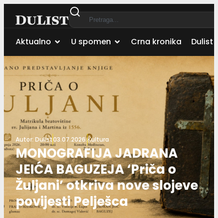
Aktualno
U spomen
Crna kronika
Dulist 
Autor:
Dulist
03.07.2026.
Kultura
MONOGRAFIJA JADRANA
JEIĆA BAGUZEJA ‘Priča o
Žuljani’ otkriva nove slojeve
povijesti Pelješca