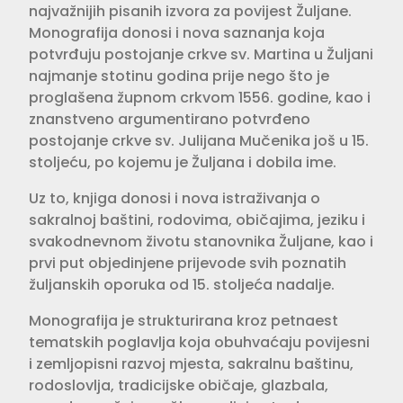
najvažnijih pisanih izvora za povijest Žuljane.
Monografija donosi i nova saznanja koja
potvrđuju postojanje crkve sv. Martina u Žuljani
najmanje stotinu godina prije nego što je
proglašena župnom crkvom 1556. godine, kao i
znanstveno argumentirano potvrđeno
postojanje crkve sv. Julijana Mučenika još u 15.
stoljeću, po kojemu je Žuljana i dobila ime.
Uz to, knjiga donosi i nova istraživanja o
sakralnoj baštini, rodovima, običajima, jeziku i
svakodnevnom životu stanovnika Žuljane, kao i
prvi put objedinjene prijevode svih poznatih
žuljanskih oporuka od 15. stoljeća nadalje.
Monografija je strukturirana kroz petnaest
tematskih poglavlja koja obuhvaćaju povijesni
i zemljopisni razvoj mjesta, sakralnu baštinu,
rodoslovlja, tradicijske običaje, glazbala,