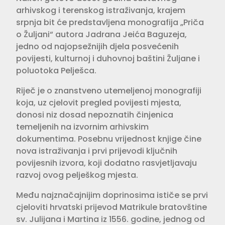
arhivskog i terenskog istraživanja, krajem
srpnja bit će predstavljena monografija „Priča
o Žuljani“ autora Jadrana Jeića Baguzeja,
jedno od najopsežnijih djela posvećenih
povijesti, kulturnoj i duhovnoj baštini Žuljane i
poluotoka Pelješca.
Riječ je o znanstveno utemeljenoj monografiji
koja, uz cjelovit pregled povijesti mjesta,
donosi niz dosad nepoznatih činjenica
temeljenih na izvornim arhivskim
dokumentima. Posebnu vrijednost knjige čine
nova istraživanja i prvi prijevodi ključnih
povijesnih izvora, koji dodatno rasvjetljavaju
razvoj ovog pelješkog mjesta.
Među najznačajnijim doprinosima ističe se prvi
cjeloviti hrvatski prijevod Matrikule bratovštine
sv. Julijana i Martina iz 1556. godine, jednog od