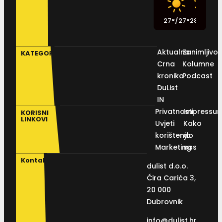
27
°
/
27
°
28
°
/
30
°
2
Aktualno
Zanimljivos
KATEGORIJE
Crna
Kolumne
kronika
Podcast
DuList
IN
Privatnosti
Impressu
KORISNI
LINKOVI
Uvjeti
Kako
korištenja
do
Marketing
nas
Kontakt
dulist d.o.o.
Ćira Carića 3,
20 000
Dubrovnik
info@dulist.hr