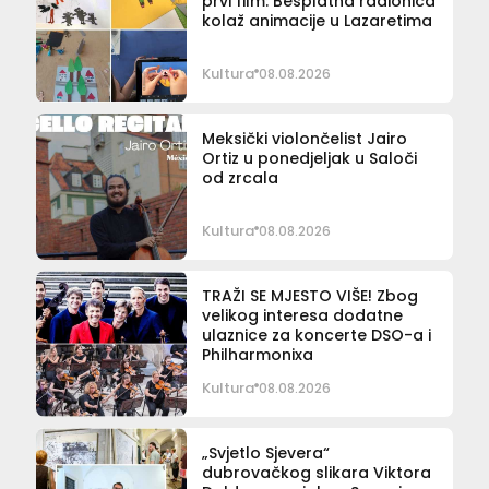
prvi film: Besplatna radionica
kolaž animacije u Lazaretima
Kultura
08.08.2026
Meksički violončelist Jairo
Ortiz u ponedjeljak u Saloči
od zrcala
Kultura
08.08.2026
TRAŽI SE MJESTO VIŠE! Zbog
velikog interesa dodatne
ulaznice za koncerte DSO-a i
Philharmonixa
Kultura
08.08.2026
„Svjetlo Sjevera“
dubrovačkog slikara Viktora