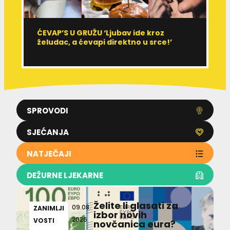
ĆEVAP’S U GRUŽU ‘Ljubav ide kroz
V
želudac, a ćevapi direktno u srce!’
d
SPROVODI
SJEĆANJA
NATJEČAJI
DEŽURNE LJEKARNE
Želite li glasati za
09.08.
ZANIMLJI
izbor novih
2026
VOSTI
novčanica eura?