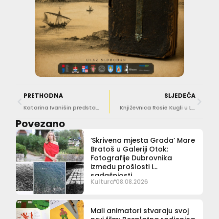
PRETHODNA
SLJEDEĆA
Katarina Ivanišin predstavlja izložbu ‘Prolaz’ u Galeriji Flora
Književnica Rosie Kugli u Lapadu: Pisanje mi je isprva bilo oblik preživljavanja
Povezano
‘Skrivena mjesta Grada’ Mare
Bratoš u Galeriji Otok:
Fotografije Dubrovnika
između prošlosti i
sadašnjosti
Kultura
08.08.2026
Mali animatori stvaraju svoj