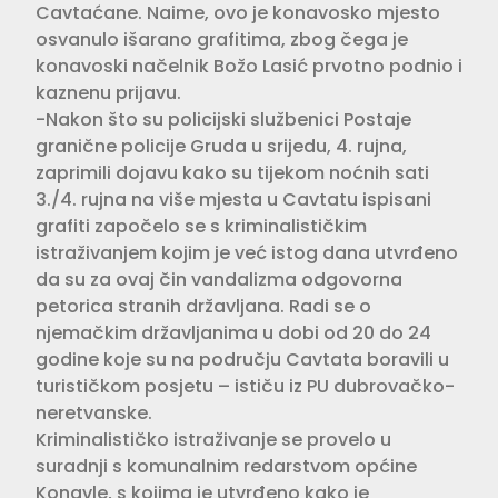
Cavtaćane. Naime, ovo je konavosko mjesto
osvanulo išarano grafitima, zbog čega je
konavoski načelnik Božo Lasić prvotno podnio i
kaznenu prijavu.
-Nakon što su policijski službenici Postaje
granične policije Gruda u srijedu, 4. rujna,
zaprimili dojavu kako su tijekom noćnih sati
3./4. rujna na više mjesta u Cavtatu ispisani
grafiti započelo se s kriminalističkim
istraživanjem kojim je već istog dana utvrđeno
da su za ovaj čin vandalizma odgovorna
petorica stranih državljana. Radi se o
njemačkim državljanima u dobi od 20 do 24
godine koje su na području Cavtata boravili u
turističkom posjetu – ističu iz PU dubrovačko-
neretvanske.
Kriminalističko istraživanje se provelo u
suradnji s komunalnim redarstvom općine
Konavle, s kojima je utvrđeno kako je