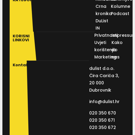
Crna
Kolumne
kronika
Podcast
DuList
IN
Privatnosti
Impressu
KORISNI
LINKOVI
Uvjeti
Kako
korištenja
do
Marketing
nas
Kontakt
dulist d.o.o.
Ćira Carića 3,
20 000
Dubrovnik
info@dulist.hr
020 350 670
020 350 671
020 350 672