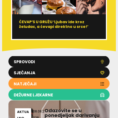
ĆEVAP’S U GRUŽU ‘Ljubav ide kroz
V
želudac, a ćevapi direktno u srce!’
d
SPROVODI
SJEĆANJA
NATJEČAJI
DEŽURNE LJEKARNE
Odazovite se u
08.08.2
AKTUA
ponedjeljak darivanju
026