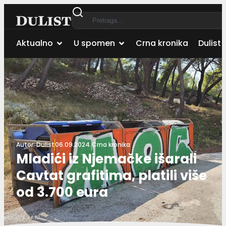
Aktualno
U spomen
Crna kronika
Dulist 
Autor:
Dulist
06.09.2024.
Crna kronika
Mladići iz Njemačke išarali
Cavtat grafitima, platili više
od 3.700 eura