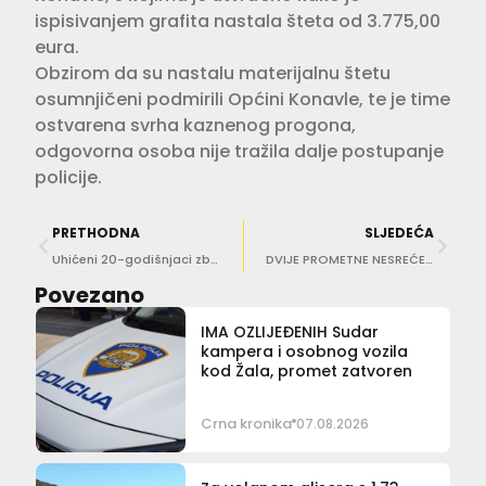
ispisivanjem grafita nastala šteta od 3.775,00
eura.
Obzirom da su nastalu materijalnu štetu
osumnjičeni podmirili Općini Konavle, te je time
ostvarena svrha kaznenog progona,
odgovorna osoba nije tražila dalje postupanje
policije.
PRETHODNA
SLJEDEĆA
Uhićeni 20-godišnjaci zbog razbojništva i silovanja
DVIJE PROMETNE NESREĆE U ulici Pera Bakića i kraj hotela Ivke
Povezano
IMA OZLIJEĐENIH Sudar
kampera i osobnog vozila
kod Žala, promet zatvoren
Crna kronika
07.08.2026