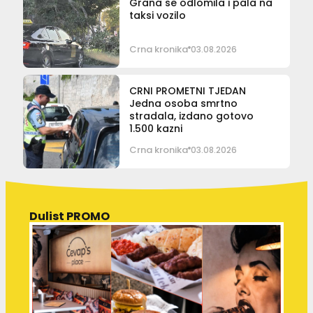
Grana se odlomila i pala na
taksi vozilo
Crna kronika
03.08.2026
CRNI PROMETNI TJEDAN
Jedna osoba smrtno
stradala, izdano gotovo
1.500 kazni
Crna kronika
03.08.2026
Dulist PROMO