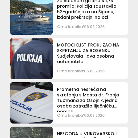
Za volanom glisera s 1,73
promila: Policija zaustavila
52-godišnjaka na Šipanu,
izdani prekršajni nalozi
Crna kronika
06.08.2026
MOTOCIKLIST PROKLIZAO NA
SKRETANJU ZA BOSANKU
Sudjelovala i dva osobna
automobila
Crna kronika
06.08.2026
Prometna nesreća na
skretanju s Mosta dr. Franja
Tuđmana za Osojnik, jedna
osoba zatražila liječničku
pomoć
Crna kronika
06.08.2026
NEZGODA U VUKOVARSKOJ