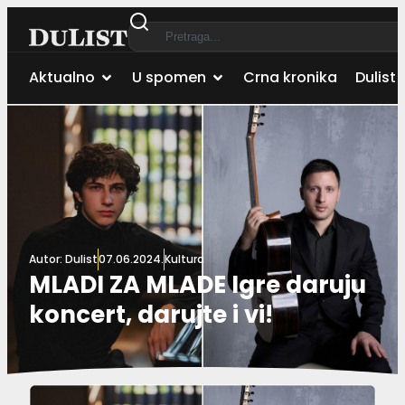
Aktualno
U spomen
Crna kronika
Dulist 
Autor:
Dulist
07.06.2024.
Kultura
MLADI ZA MLADE Igre daruju
koncert, darujte i vi!