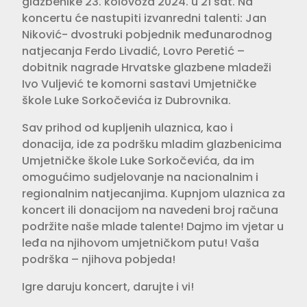
glazbenike 23. kolovoza 2024. u 21 sat. Na
koncertu će nastupiti izvanredni talenti: Jan
Niković- dvostruki pobjednik međunarodnog
natjecanja Ferdo Livadić, Lovro Peretić –
dobitnik nagrade Hrvatske glazbene mladeži
Ivo Vuljević te komorni sastavi Umjetničke
škole Luke Sorkočevića iz Dubrovnika.
Sav prihod od kupljenih ulaznica, kao i
donacija, ide za podršku mladim glazbenicima
Umjetničke škole Luke Sorkočevića, da im
omogućimo sudjelovanje na nacionalnim i
regionalnim natjecanjima. Kupnjom ulaznica za
koncert ili donacijom na navedeni broj računa
podržite naše mlade talente! Dajmo im vjetar u
leđa na njihovom umjetničkom putu! Vaša
podrška – njihova pobjeda!
Igre daruju koncert, darujte i vi!