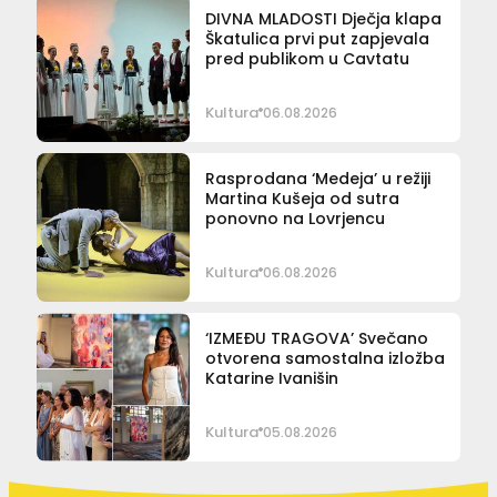
DIVNA MLADOSTI Dječja klapa
Škatulica prvi put zapjevala
pred publikom u Cavtatu
Kultura
06.08.2026
Rasprodana ‘Medeja’ u režiji
Martina Kušeja od sutra
ponovno na Lovrjencu
Kultura
06.08.2026
‘IZMEĐU TRAGOVA’ Svečano
otvorena samostalna izložba
Katarine Ivanišin
Kultura
05.08.2026