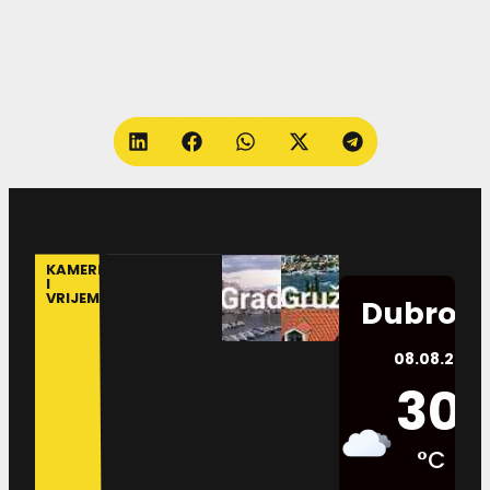
KAMERE
I
VRIJEME
Dubrovn
08.08.2026.
30
°C