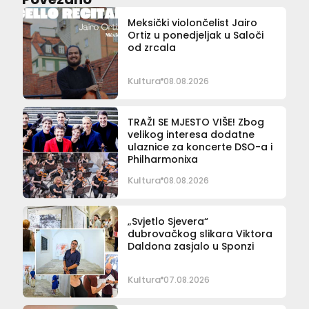
Meksički violončelist Jairo
Ortiz u ponedjeljak u Saloči
od zrcala
Kultura
08.08.2026
TRAŽI SE MJESTO VIŠE! Zbog
velikog interesa dodatne
ulaznice za koncerte DSO-a i
Philharmonixa
Kultura
08.08.2026
„Svjetlo Sjevera“
dubrovačkog slikara Viktora
Daldona zasjalo u Sponzi
Kultura
07.08.2026