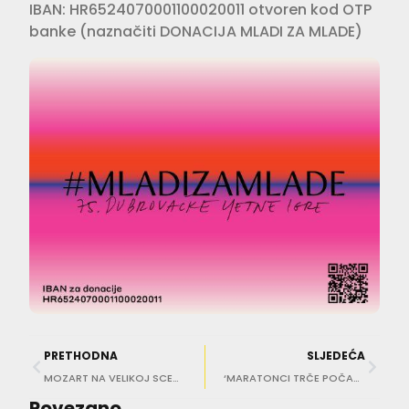
IBAN: HR6524070001100020011 otvoren kod OTP
banke (naznačiti DONACIJA MLADI ZA MLADE)
PRETHODNA
SLJEDEĆA
MOZART NA VELIKOJ SCENI Opera ‘Cosi fan tutte’ u Teatru
‘MARATONCI TRČE POČASNI KRUG’ Na Veliku scenu dolazi HNK Osijek
Povezano