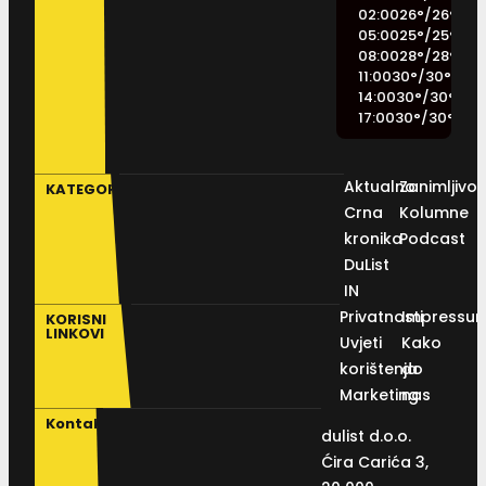
02:00
26
°
/
26
°
05:00
25
°
/
25
°
08:00
28
°
/
28
°
11:00
30
°
/
30
°
14:00
30
°
/
30
°
17:00
30
°
/
30
°
Aktualno
Zanimljivos
KATEGORIJE
Crna
Kolumne
kronika
Podcast
DuList
IN
Privatnosti
Impressu
KORISNI
LINKOVI
Uvjeti
Kako
korištenja
do
Marketing
nas
Kontakt
dulist d.o.o.
Ćira Carića 3,