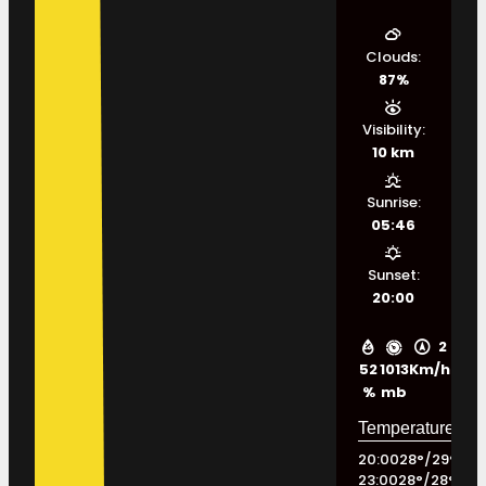
Clouds:
87%
Visibility:
10 km
Sunrise:
05:46
Sunset:
20:00
2
52
1013
Km/h
%
mb
20:00
28
°
/
29
°
23:00
28
°
/
28
°