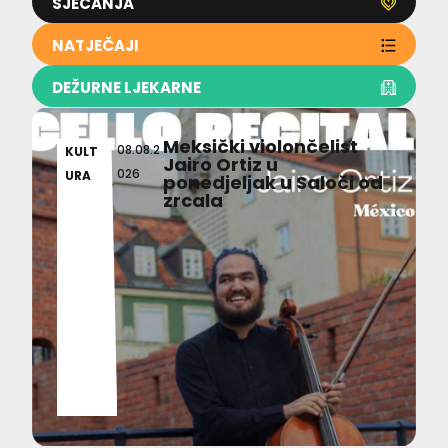
SJEĆANJA
NATJEČAJI
DEŽURNE LJEKARNE
Meksički violončelist
08.08.2
KULT
Jairo Ortiz u
026
URA
ponedjeljak u Saloči od
zrcala