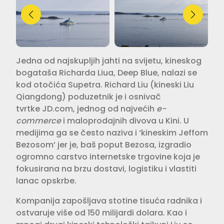
Jedna od najskupljih jahti na svijetu, kineskog
bogataša Richarda Liua, Deep Blue, nalazi se
kod otočića Supetra. Richard Liu (kineski Liu
Qiangdong) poduzetnik je i osnivač
tvrtke JD.com, jednog od najvećih
e-
commerce
i maloprodajnih divova u Kini. U
medijima ga se često naziva i ‘kineskim Jeffom
Bezosom’ jer je, baš poput Bezosa, izgradio
ogromno carstvo internetske trgovine koja je
fokusirana na brzu dostavi, logistiku i vlastiti
lanac opskrbe.
Kompanija zapošljava stotine tisuća radnika i
ostvaruje više od 150 milijardi dolara. Kao i