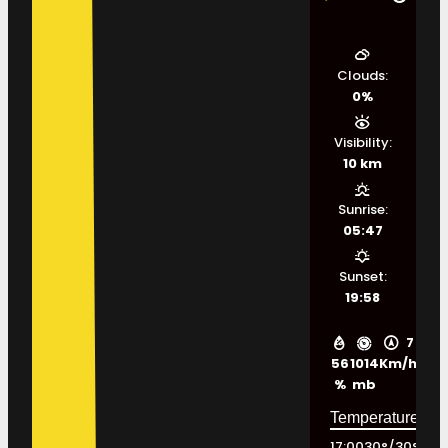
Clouds:
0%
Visibility:
10 km
Sunrise:
05:47
Sunset:
19:58
7
56
1014
Km/h
%
mb
17:00
30
°
/
30
°