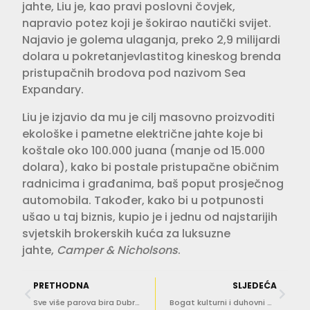
jahte, Liu je, kao pravi poslovni čovjek,
napravio potez koji je šokirao nautički svijet.
Najavio je golema ulaganja, preko 2,9 milijardi
dolara u pokretanjevlastitog kineskog brenda
pristupačnih brodova pod nazivom Sea
Expandary.
Liu je izjavio da mu je cilj masovno proizvoditi
ekološke i pametne električne jahte koje bi
koštale oko 100.000 juana (manje od 15.000
dolara), kako bi postale pristupačne običnim
radnicima i građanima, baš poput prosječnog
automobila. Također, kako bi u potpunosti
ušao u taj biznis, kupio je i jednu od najstarijih
svjetskih brokerskih kuća za luksuzne
jahte,
Camper & Nicholsons
.
PRETHODNA
SLJEDEĆA
Sve više parova bira Dubrovnik: Sezona vjenčanja bolja nego lani, interes ne jenjava
Bogat kulturni i duhovni program za proslavu sv. Vida u Trstenome