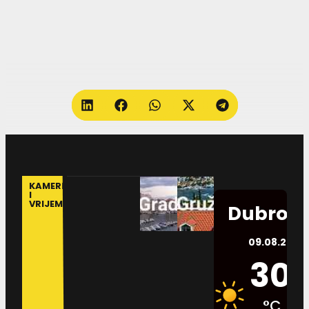
KAMERE
I
VRIJEME
Dubrovn
09.08.2026.
30
°C