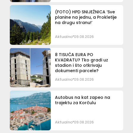
(FOTO) HPD SNIJEŽNICA ‘Sve
planine na jednu, a Prokletije
na drugu stranu!’
Aktualno
09.08.2026
8 TISUĆA EURA PO
KVADRATU? Tko gradi uz
stadion i što otkrivaju
dokumenti parcele?
Aktualno
09.08.2026
Autobus na kat zapeo na
trajektu za Korčulu
Aktualno
09.08.2026