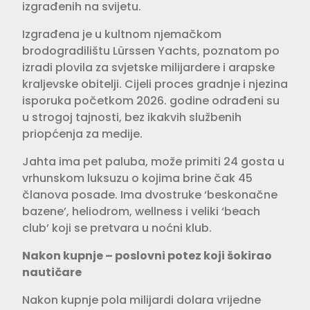
izgrađenih na svijetu.
Izgrađena je u kultnom njemačkom
brodogradilištu Lürssen Yachts, poznatom po
izradi plovila za svjetske milijardere i arapske
kraljevske obitelji. Cijeli proces gradnje i njezina
isporuka početkom 2026. godine odrađeni su
u strogoj tajnosti, bez ikakvih službenih
priopćenja za medije.
Jahta ima pet paluba, može primiti 24 gosta u
vrhunskom luksuzu o kojima brine čak 45
članova posade. Ima dvostruke ‘beskonačne
bazene’, heliodrom, wellness i veliki ‘beach
club’ koji se pretvara u noćni klub.
Nakon kupnje – poslovni potez koji šokirao
nautičare
Nakon kupnje pola milijardi dolara vrijedne