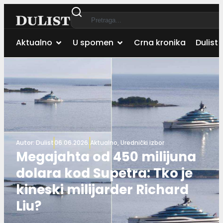
Aktualno
U spomen
Crna kronika
Dulist 
Autor:
Dulist
06.06.2026.
Aktualno
,
Urednički izbor
Megajahta od 450 milijuna
dolara kod Supetra: Tko je
kineski milijarder Richard
Liu?