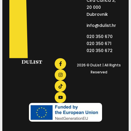
Ćira Carića 3,
20 000
Dubrovnik
info@dulist.hr
020 350 670
020 350 671
020 350 672
2026 © DuList | All Rights
Reserved