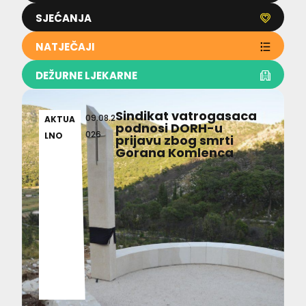
SJEĆANJA
NATJEČAJI
DEŽURNE LJEKARNE
Sindikat vatrogasaca
09.08.2
AKTUA
podnosi DORH-u
026
LNO
prijavu zbog smrti
Gorana Komlenca