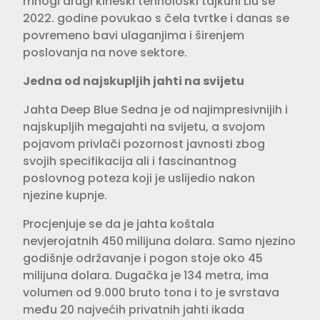
mnogi drugi kineski tehnološki tajkuni Liu se
2022. godine povukao s čela tvrtke i danas se
povremeno bavi ulaganjima i širenjem
poslovanja na nove sektore.
Jedna od najskupljih jahti na svijetu
Jahta Deep Blue Sedna je od najimpresivnijih i
najskupljih megajahti na svijetu, a svojom
pojavom privlači pozornost javnosti zbog
svojih specifikacija ali i fascinantnog
poslovnog poteza koji je uslijedio nakon
njezine kupnje.
Procjenjuje se da je jahta koštala
nevjerojatnih 450
milijuna dolara. Samo njezino
godišnje održavanje i pogon stoje oko 45
milijuna dolara. Dugačka je 134 metra, ima
volumen od 9.000 bruto tona i to je svrstava
među 20 najvećih privatnih jahti ikada