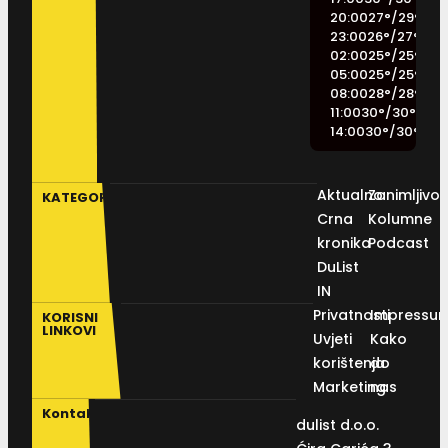
20:00
27
°
/
29
°
23:00
26
°
/
27
°
02:00
25
°
/
25
°
05:00
25
°
/
25
°
08:00
28
°
/
28
°
11:00
30
°
/
30
°
14:00
30
°
/
30
°
Aktualno
Zanimljivos
KATEGORIJE
Crna
Kolumne
kronika
Podcast
DuList
IN
Privatnosti
Impressu
KORISNI
LINKOVI
Uvjeti
Kako
korištenja
do
Marketing
nas
Kontakt
dulist d.o.o.