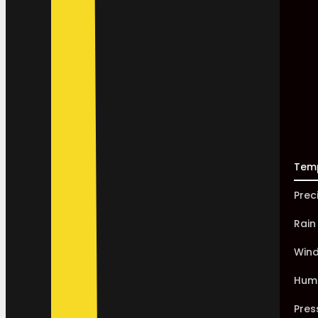
Tem
Prec
Rain
Win
Humi
Pres