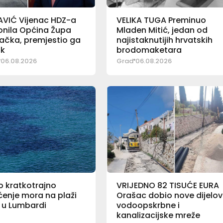
AVIĆ Vijenac HDZ-a
VELIKA TUGA Preminuo
lonila Općina Župa
Mladen Mitić, jedan od
ačka, premjestio ga
najistaknutijih hrvatskih
ik
brodomaketara
06.08.2026
Grad
06.08.2026
o kratkotrajno
VRIJEDNO 82 TISUĆE EURA
enje mora na plaži
Orašac dobio nove dijelo
al u Lumbardi
vodoopskrbne i
kanalizacijske mreže