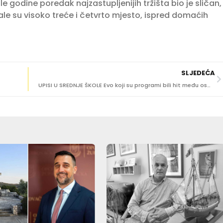
 godine poredak najzastupljenijih tržišta bio je sličan,
le su visoko treće i četvrto mjesto, ispred domaćih
SLJEDEĆA
UPISI U SREDNJE ŠKOLE Evo koji su programi bili hit među osmašima u našoj županiji