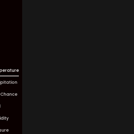
Visibility:
10 km
Sunrise:
05:44
Sunset:
20:02
perature
ipitation
 Chance
d
dity
sure