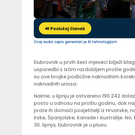
🔊 Poslušaj članak
Ovaj audio zapis generiran je AI tehnologijom
Dubrovnik u prvih šest mjeseci bilježi bl
usporedbi s istim razdobljem prošle godi
su ove brojke podložne naknadnim kore
naknadnih unosa.
Naime, u lipnju je ostvareno 190 242 dola
posto u odnosu na prošlu godinu, dok najvi
prate ih domaći posjetitelji iz Hrvatske, n
Irske, Španjolske, Kanade i Australije. No
30. lipnja, Dubrovnik je u plusu.