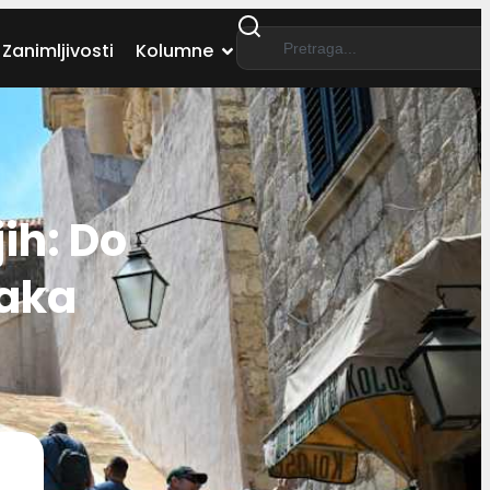
Zanimljivosti
Kolumne
jih: Do
zaka