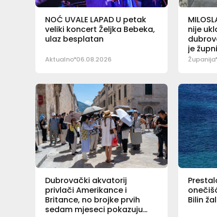
NOĆ UVALE LAPAD U petak
MILOSL
veliki koncert Željka Bebeka,
nije uk
ulaz besplatan
dubrov
je župn
Aktualno
06.08.2026
Županija
Dubrovački akvatorij
Prestal
privlači Amerikance i
onečišć
Britance, no brojke prvih
Bilin ž
sedam mjeseci pokazuju