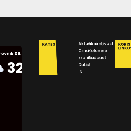
Aktualno
Zanimljivosti
KATEGORIJE
KORIS
LINKO
Crna
Kolumne
06.08.2026.
rovnik
kronika
Podcast
Humidity:
32
°C
DuList
48 %
IN
Pressure:
1012 mb
Wind:
4
Km/h
Clouds:
35%