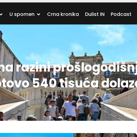
U spomen
Crna kronika
Dulist IN
Podcast
 na razini prošlogodišn
tovo 540 tisuća dola