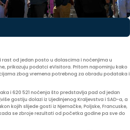
agi rast od jedan posto u dolascima i noćenjima u
ne, prikazuju podatci eVisitora. Pritom napominju kako
kcijama zbog vremena potrebnog za obradu podataka i
zaka i 620 521 noćenja što predstavlja pad od jedan
še gostiju dolazi iz Ujedinjenog Kraljevstva i SAD-a, a
akon kojih slijede gosti iz Njemačke, Poljske, Francuske,
, kada se zbroje rezultati od početka godine pa sve do