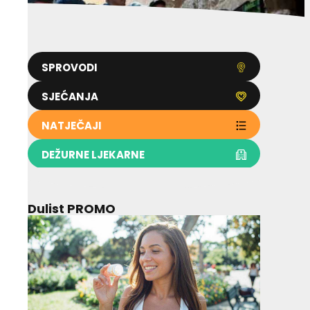
SPROVODI
SJEĆANJA
NATJEČAJI
DEŽURNE LJEKARNE
Dulist PROMO