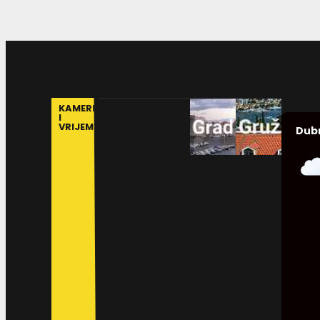
KAMERE
I
VRIJEME
Dub