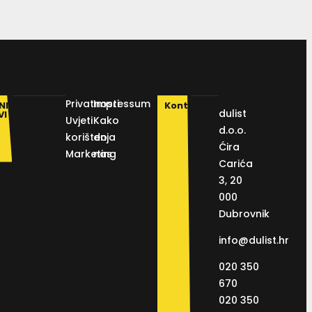
Privatnosti
Impressum
NI
Kontakt
dulist
VI
Uvjeti
Kako
d.o.o.
korištenja
do
Ćira
Marketing
nas
Carića
3, 20
000
Dubrovnik
info@dulist.hr
020 350
670
020 350