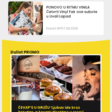
PONOVO U RITMU VINILA
Četvrti Vinyl Fair ove subote
u Uvali Lapad
DuList IN
07.08.2026
Dulist PROMO
ĆEVAP’S U GRUŽU ‘Ljubav ide kroz
V
želudac, a ćevapi direktno u srce!’
d