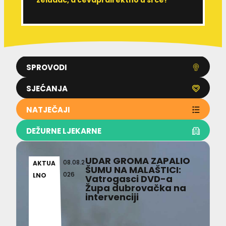
SPROVODI
SJEĆANJA
NATJEČAJI
DEŽURNE LJEKARNE
UDAR GROMA ZAPALIO
08.08.2
AKTUA
ŠUMU NA MALAŠTICI:
026
LNO
Vatrogasci DVD-a
Župa dubrovačka na
intervenciji