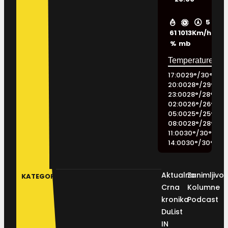
5
61
1013
Km/h
%
mb
17:00
29
°
/
30
°
20:00
28
°
/
29
°
23:00
28
°
/
28
°
02:00
26
°
/
26
°
05:00
25
°
/
25
°
08:00
28
°
/
28
°
11:00
30
°
/
30
°
14:00
30
°
/
30
°
Aktualno
Zanimljivos
KATEGORIJE
Crna
Kolumne
kronika
Podcast
DuList
IN