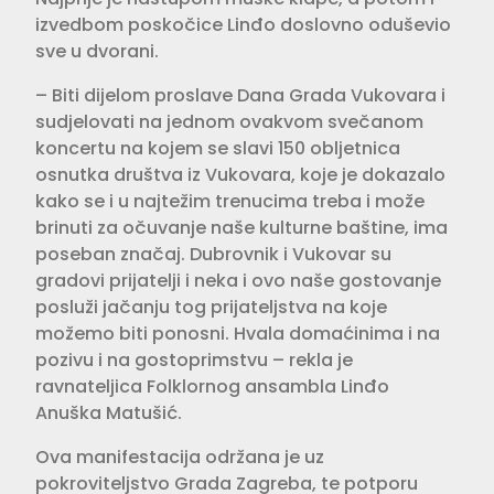
izvedbom poskočice Linđo doslovno oduševio
sve u dvorani.
– Biti dijelom proslave Dana Grada Vukovara i
sudjelovati na jednom ovakvom svečanom
koncertu na kojem se slavi 150 obljetnica
osnutka društva iz Vukovara, koje je dokazalo
kako se i u najtežim trenucima treba i može
brinuti za očuvanje naše kulturne baštine, ima
poseban značaj. Dubrovnik i Vukovar su
gradovi prijatelji i neka i ovo naše gostovanje
posluži jačanju tog prijateljstva na koje
možemo biti ponosni. Hvala domaćinima i na
pozivu i na gostoprimstvu – rekla je
ravnateljica Folklornog ansambla Linđo
Anuška Matušić.
Ova manifestacija održana je uz
pokroviteljstvo Grada Zagreba, te potporu