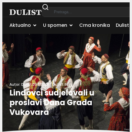
Aktualno
U spomen
Crna kronika
Dulist 
Autor:
Dulist
09.05.2017.
DuList IN
Linđovci sudjelovali u
proslavi Dana Grada
Vukovara