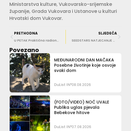
Ministarstva kulture, Vukovarsko-srijemske
županije, Grada Vukovara i Ustanove u kulturi
Hrvatski dom Vukovar.
PRETHODNA
SLJEDEĆA
U PETAK Praktična radionica ‘Kreativno proljeće u makrofotografiji’
SEEDSTARS NATJECANJE Dentologix najbolji hrvatski startup
Povezano
MEĐUNARODNI DAN MAČAKA
Posebne životinje koje osvoje
svaki dom
DuList IN
08.08.2026
(FOTO/VIDEO) NOĆ UVALE
Publika uglas pjevala
Bebekove hitove
DuList IN
07.08.2026