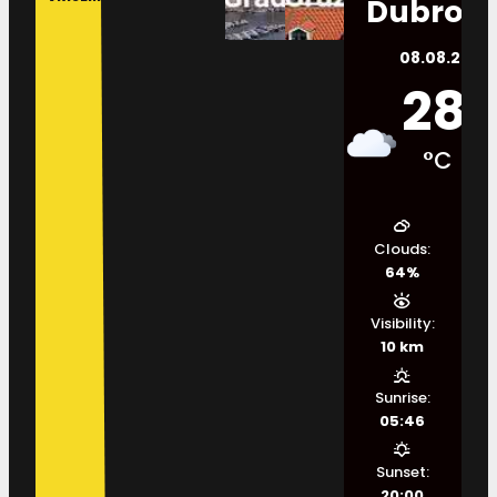
Dubrovn
08.08.2026.
28
°C
Clouds:
64%
Visibility:
10 km
Sunrise:
05:46
Sunset:
20:00