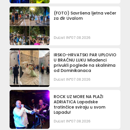
(FOTO) Savršena ljetna večer
za đir Uvalom
DuList IN
07.08.2026
IRSKO-HRVATSKI PAR UPLOVIO
U BRAČNU LUKU Mladenci
privukli poglede na skalinima
od Dominikanaca
DuList IN
07.08.2026
ROCK UZ MORE NA PLAŽI
ADRIATICA Lapadske
tratinčice sviraju u svom
Lapadu!
DuList IN
07.08.2026