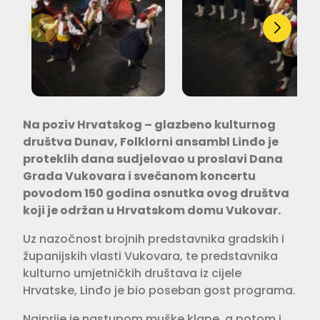
Na poziv Hrvatskog – glazbeno kulturnog
društva Dunav, Folklorni ansambl Linđo je
proteklih dana sudjelovao u proslavi Dana
Grada Vukovara i svečanom koncertu
povodom 150 godina osnutka ovog društva
koji je održan u Hrvatskom domu Vukovar.
Uz nazočnost brojnih predstavnika gradskih i
županijskih vlasti Vukovara, te predstavnika
kulturno umjetničkih društava iz cijele
Hrvatske, Linđo je bio poseban gost programa.
Najprije je nastupom muške klape, a potom i