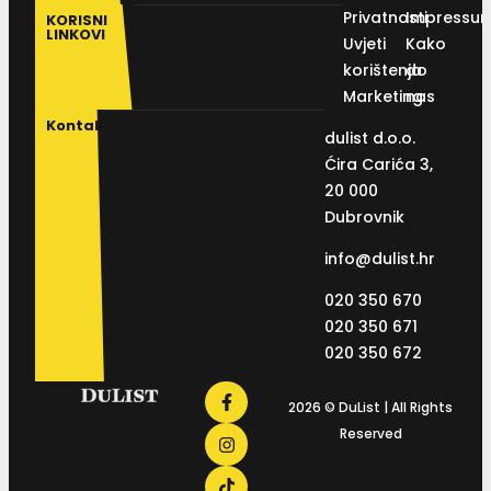
Privatnosti
Impressu
KORISNI
LINKOVI
Uvjeti
Kako
korištenja
do
Marketing
nas
Kontakt
dulist d.o.o.
Ćira Carića 3,
20 000
Dubrovnik
info@dulist.hr
020 350 670
020 350 671
020 350 672
2026 © DuList | All Rights
Reserved