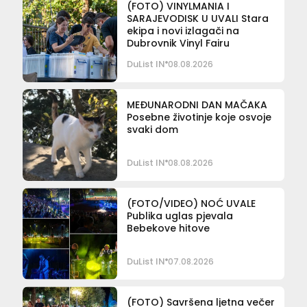
(FOTO) VINYLMANIA I
SARAJEVODISK U UVALI Stara
ekipa i novi izlagači na
Dubrovnik Vinyl Fairu
DuList IN
08.08.2026
MEĐUNARODNI DAN MAČAKA
Posebne životinje koje osvoje
svaki dom
DuList IN
08.08.2026
(FOTO/VIDEO) NOĆ UVALE
Publika uglas pjevala
Bebekove hitove
DuList IN
07.08.2026
(FOTO) Savršena ljetna večer