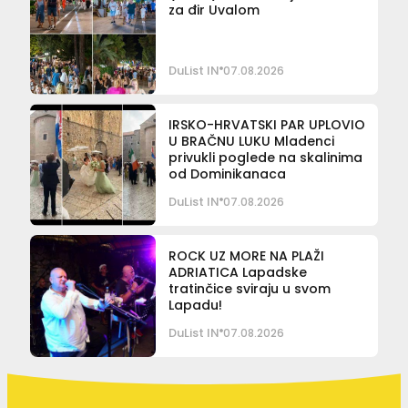
za đir Uvalom
DuList IN
07.08.2026
IRSKO-HRVATSKI PAR UPLOVIO
U BRAČNU LUKU Mladenci
privukli poglede na skalinima
od Dominikanaca
DuList IN
07.08.2026
ROCK UZ MORE NA PLAŽI
ADRIATICA Lapadske
tratinčice sviraju u svom
Lapadu!
DuList IN
07.08.2026