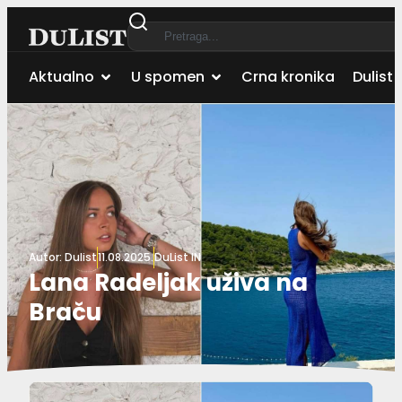
Aktualno
U spomen
Crna kronika
Dulist 
Autor:
Dulist
11.08.2025.
DuList IN
Lana Radeljak uživa na
Braču