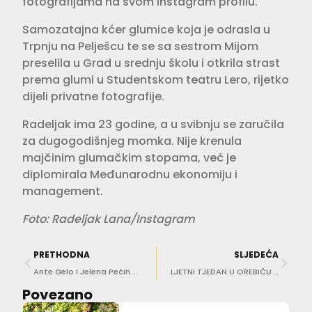
fotografijama na svom Instagram profilu.
Samozatajna kćer glumice koja je odrasla u
Trpnju na Pelješcu te se sa sestrom Mijom
preselila u Grad u srednju školu i otkrila strast
prema glumi u Studentskom teatru Lero, rijetko
dijeli privatne fotografije.
Radeljak ima 23 godine, a u svibnju se zaručila
za dugogodišnjeg momka. Nije krenula
majčinim glumačkim stopama, već je
diplomirala Međunarodnu ekonomiju i
management.
Foto: Radeljak Lana/Instagram
PRETHODNA
SLJEDEĆA
Ante Gelo i Jelena Pečin napravili selfie na aerodromu u Zagrebu, a gdje sad?!
LJETNI TJEDAN U OREBIĆU Dolazi svima omiljeni Jole!
Povezano