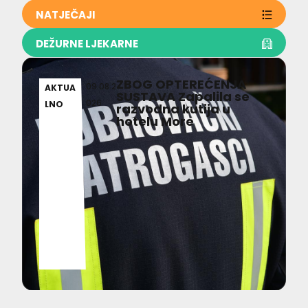
NATJEČAJI
DEŽURNE LJEKARNE
ZBOG OPTEREĆENJA
09.08.2
AKTUA
SUSTAVA Zapalila se
026
LNO
razvodna kutija u
hotelu More