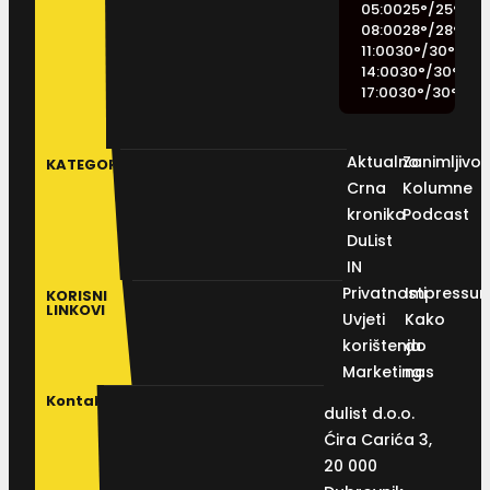
05:00
25
°
/
25
°
08:00
28
°
/
28
°
11:00
30
°
/
30
°
14:00
30
°
/
30
°
17:00
30
°
/
30
°
Aktualno
Zanimljivos
KATEGORIJE
Crna
Kolumne
kronika
Podcast
DuList
IN
Privatnosti
Impressu
KORISNI
LINKOVI
Uvjeti
Kako
korištenja
do
Marketing
nas
Kontakt
dulist d.o.o.
Ćira Carića 3,
20 000