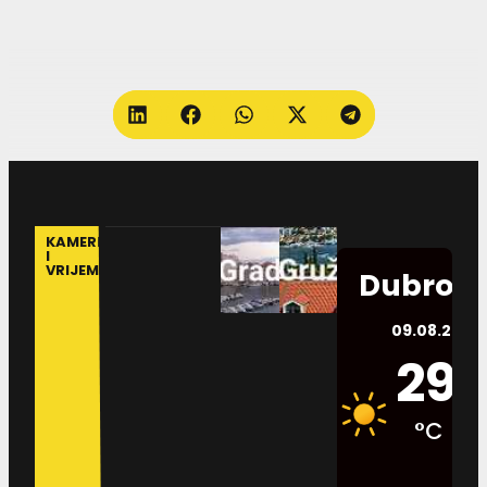
KAMERE
I
VRIJEME
Dubrovn
09.08.2026.
29
°C