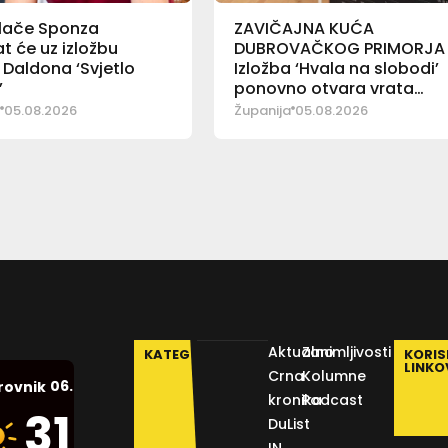
alače Sponza
ZAVIČAJNA KUĆA
at će uz izložbu
DUBROVAČKOG PRIMORJA
 Daldona ‘Svjetlo
Izložba ‘Hvala na slobodi’
’
ponovno otvara vrata
posjetiteljima
05.08.2026
Županija
05.08.2026
Aktualno
Zanimljivosti
KATEGORIJE
KORIS
LINKO
Crna
Kolumne
06.08.2026.
rovnik
kronika
Podcast
Humidity:
31
°C
DuList
43 %