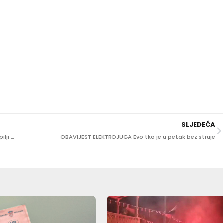
SLJEDEĆA
Dubrovački muzeji otkrili vrijedne arheološke nalaze u špilji Crno jezero iznad Ponikava na Pelješcu
OBAVIJEST ELEKTROJUGA Evo tko je u petak bez struje