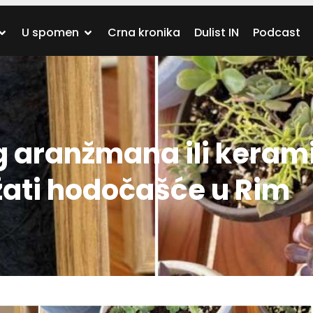
U spomen
Crna kronika
Dulist IN
Podcast
 aranžmana ili keram
ati hodočašće u Rim