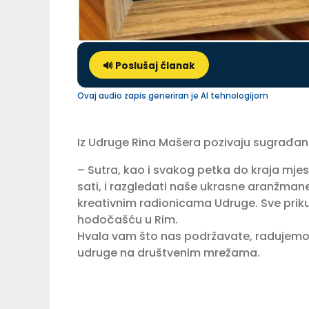
🔊 Poslušaj članak
Ovaj audio zapis generiran je AI tehnologijom
Iz Udruge Rina Mašera pozivaju sugrađane
– Sutra, kao i svakog petka do kraja mjes
sati, i razgledati naše ukrasne aranžmane
kreativnim radionicama Udruge. Sve prik
hodočašću u Rim.
Hvala vam što nas podržavate, radujemo s
udruge na društvenim mrežama.