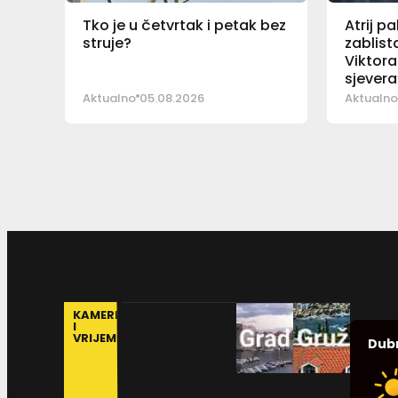
Tko je u četvrtak i petak bez
Atrij p
struje?
zablist
Viktora
sjevera
Aktualno
05.08.2026
Aktualno
KAMERE
I
VRIJEME
Dub