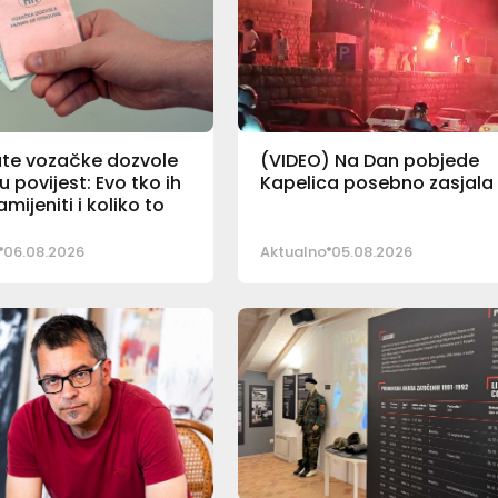
ate vozačke dozvole
(VIDEO) Na Dan pobjede
u povijest: Evo tko ih
Kapelica posebno zasjala
mijeniti i koliko to
06.08.2026
Aktualno
05.08.2026