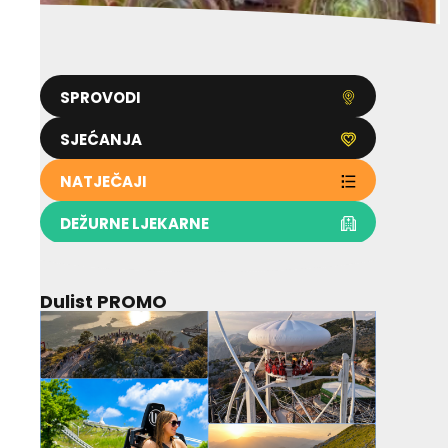
SPROVODI
SJEĆANJA
NATJEČAJI
DEŽURNE LJEKARNE
Dulist PROMO