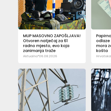
MUP MASOVNO ZAPOŠLJAVA!
Papirn
Otvoren natječaj za 61
odlaze 
radno mjesto, evo koja
mora za
zanimanja traže
košta
Aktualno
06.08.2026
Hrvatska