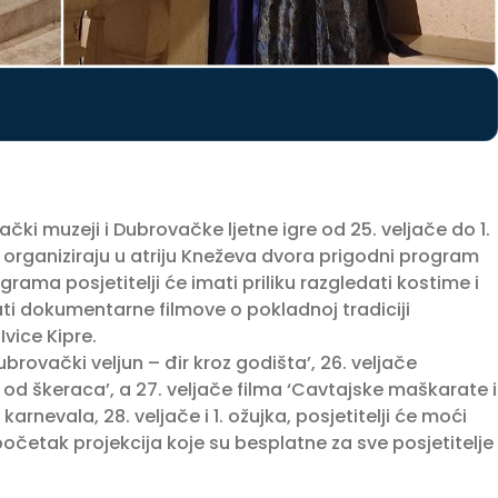
i muzeji i Dubrovačke ljetne igre od 25. veljače do 1.
 organiziraju u atriju Kneževa dvora prigodni program
rama posjetitelji će imati priliku razgledati kostime i
ati dokumentarne filmove o pokladnoj tradiciji
vice Kipre.
ubrovački veljun – đir kroz godišta’, 26. veljače
a od škeraca’, a 27. veljače filma ‘Cavtajske maškarate i
nevala, 28. veljače i 1. ožujka, posjetitelji će moći
očetak projekcija koje su besplatne za sve posjetitelje