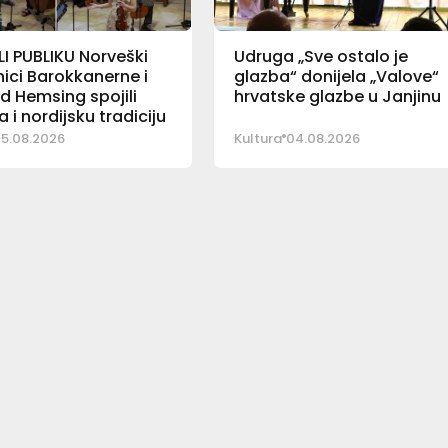
I PUBLIKU Norveški
Udruga „Sve ostalo je
ici Barokkanerne i
glazba“ donijela „Valove“
d Hemsing spojili
hrvatske glazbe u Janjinu
a i nordijsku tradiciju
5.08.2026
Kultura
04.08.2026