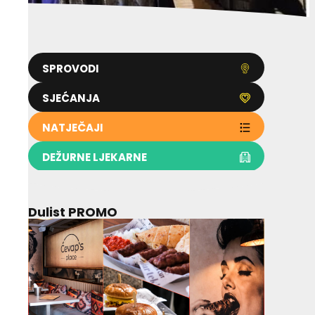
SPROVODI
SJEĆANJA
NATJEČAJI
DEŽURNE LJEKARNE
Dulist PROMO