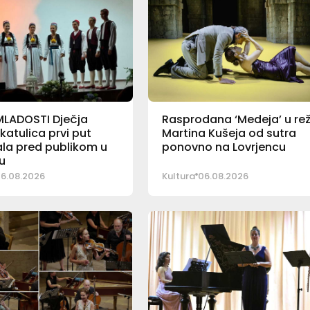
MLADOSTI Dječja
Rasprodana ‘Medeja’ u reži
katulica prvi put
Martina Kušeja od sutra
la pred publikom u
ponovno na Lovrjencu
u
6.08.2026
Kultura
06.08.2026