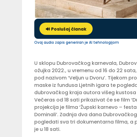
🔊 Poslušaj članak
Ovaj audio zapis generiran je AI tehnologijom
U sklopu Dubrovačkog karnevala, Dubrovačk
ožujka 2022., u vremenu od 16 do 22 sata,
pod nazivom ‘Veljun u Dvoru’. Tijekom prog
maske iz fundusa Ljetnih igara te pogled
dubrovačkog kraja autora višeg kustosa I
Večeras od 18 sati prikazivat će se film ‘D
projekcija je filma ‘Župski karnevo – fest
Dominali’. Zadnja dva dana Dubrovačkog kar
pogledati sva tri dokumentarna filma, a p
je u 18 sati.