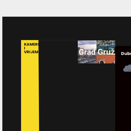
KAMERE
I
VRIJEME
Dub