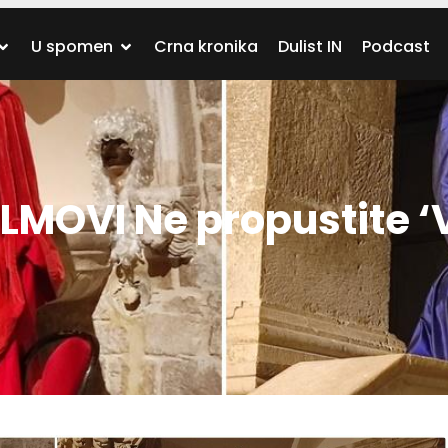
U spomen
Crna kronika
Dulist IN
Podcast
LMOVI Ne propustite ‘