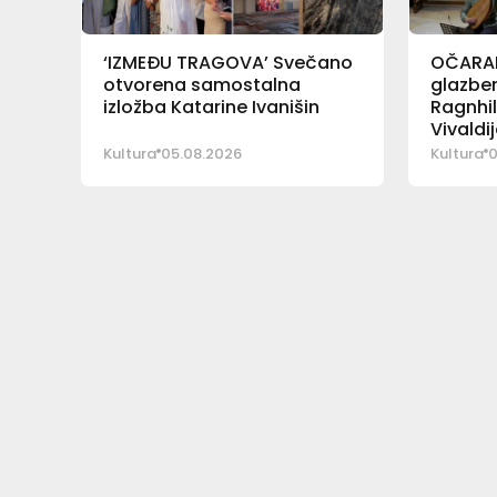
‘IZMEĐU TRAGOVA’ Svečano
OČARAL
otvorena samostalna
glazben
izložba Katarine Ivanišin
Ragnhil
Vivaldij
Kultura
05.08.2026
Kultura
0