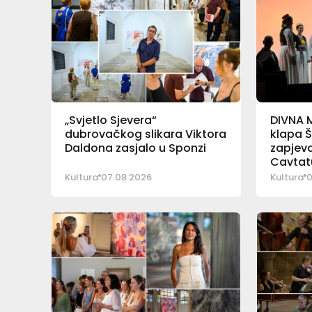
„Svjetlo Sjevera“
DIVNA 
dubrovačkog slikara Viktora
klapa Š
Daldona zasjalo u Sponzi
zapjeva
Cavtat
Kultura
07.08.2026
Kultura
0