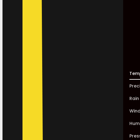
Tem
Prec
Rain
Win
Humi
Pres