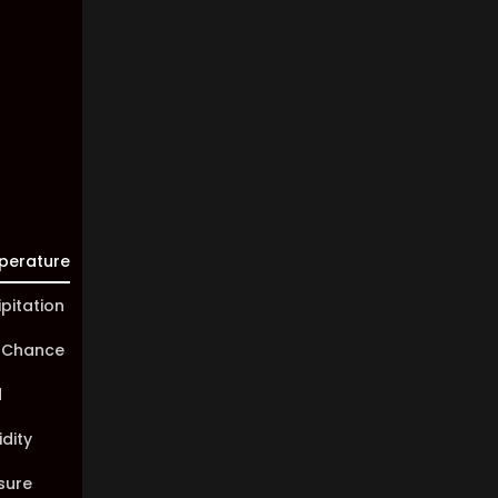
Visibility:
10 km
Sunrise:
05:46
Sunset:
20:00
perature
ipitation
 Chance
d
dity
sure