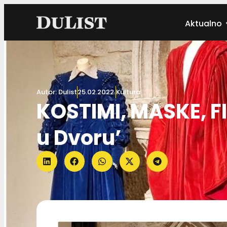
Aktualno
Autor:
Dulist
25.02.2022.
Kultura
KOSTIMI, MASKE, FI
u Dvoru’