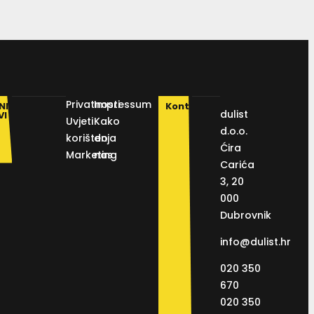
Privatnosti
Impressum
NI
Kontakt
dulist
VI
Uvjeti
Kako
d.o.o.
korištenja
do
Ćira
Marketing
nas
Carića
3, 20
000
Dubrovnik
info@dulist.hr
020 350
670
020 350