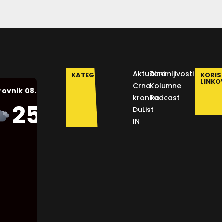
Aktualno
Zanimljivosti
KATEGORIJE
KORIS
LINKO
Crna
Kolumne
08.08.2026.
rovnik
kronika
Podcast
Humidity:
25
°C
DuList
45 %
IN
Pressure:
1012 mb
Wind:
16
Km/h
Clouds:
75%