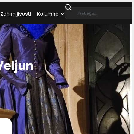
Zanimljivosti
Kolumne
Veljun