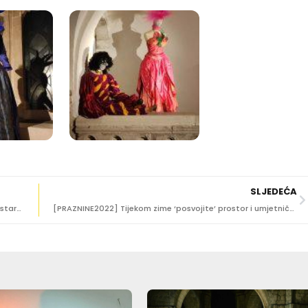
SLJEDEĆA
OD KINA DO KNJIŽNICA Tko je sve dobio sredstva iz ministarstva Nine Obuljen Koržinek?
[PRAZNINE2022] Tijekom zime ‘posvojite’ prostor i umjetnički ga oblikujte!