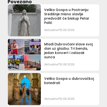
Povezano
Velika Gospa u Postranju:
Središnje misno slavlje
predvodit će biskup Petar
Palić
Aktualno
10.08.2026
Mladi Dubrovčani slave svoj
dan uz glazbu: Tri benda,
jedan koncert i zalazak
sunca
Aktualno
10.08.2026
Velika Gospa u dubrovačkoj
katedrali
Aktualno
10.08.2026