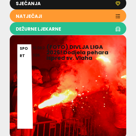
SJEĆANJA
NATJEČAJI
DEŽURNE LJEKARNE
(FOTO) DIVLJA LIGA
10.08.2
SPO
2026! Dodjela pehara
026
RT
ispred sv. Vlaha