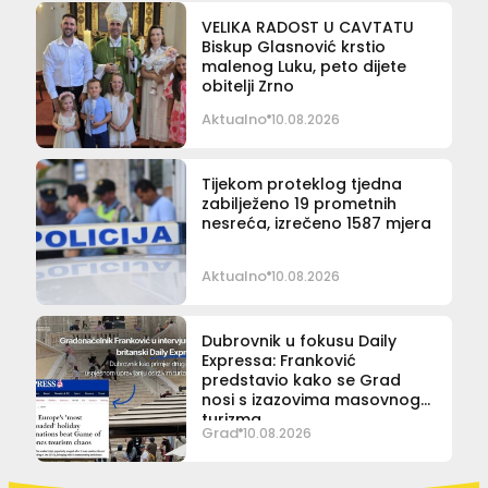
VELIKA RADOST U CAVTATU
Biskup Glasnović krstio
malenog Luku, peto dijete
obitelji Zrno
Aktualno
10.08.2026
Tijekom proteklog tjedna
zabilježeno 19 prometnih
nesreća, izrečeno 1587 mjera
Aktualno
10.08.2026
Dubrovnik u fokusu Daily
Expressa: Franković
predstavio kako se Grad
nosi s izazovima masovnog
turizma
Grad
10.08.2026