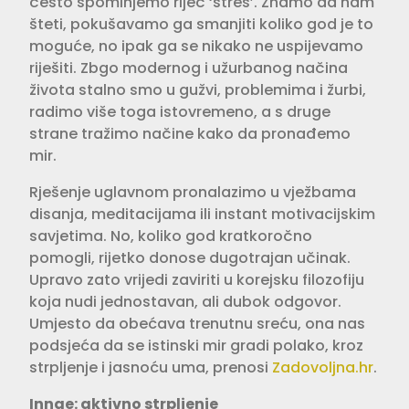
često spominjemo riječ ‘stres’. Znamo da nam
šteti, pokušavamo ga smanjiti koliko god je to
moguće, no ipak ga se nikako ne uspijevamo
riješiti. Zbgo modernog i užurbanog načina
života stalno smo u gužvi, problemima i žurbi,
radimo više toga istovremeno, a s druge
strane tražimo načine kako da pronađemo
mir.
Rješenje uglavnom pronalazimo u vježbama
disanja, meditacijama ili instant motivacijskim
savjetima. No, koliko god kratkoročno
pomogli, rijetko donose dugotrajan učinak.
Upravo zato vrijedi zaviriti u korejsku filozofiju
koja nudi jednostavan, ali dubok odgovor.
Umjesto da obećava trenutnu sreću, ona nas
podsjeća da se istinski mir gradi polako, kroz
strpljenje i jasnoću uma, prenosi
Zadovoljna.hr
.
Innae: aktivno strpljenje