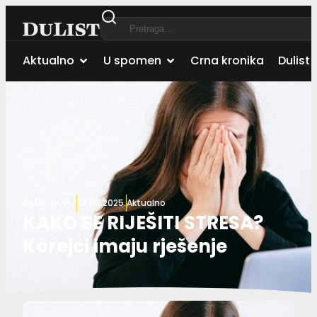
Aktualno
U spomen
Crna kronika
Dulist 
Autor:
Dulist
23.09.2025.
Aktualno
KAKO SE RIJEŠITI STRESA?
Korejci imaju rješenje