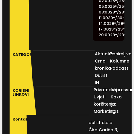
02:00
25
°
/
26
°
05:00
25
°
/
25
°
08:00
28
°
/
28
°
11:00
30
°
/
30
°
14:00
29
°
/
29
°
17:00
29
°
/
29
°
20:00
28
°
/
28
°
Aktualno
Zanimljivos
KATEGORIJE
Crna
Kolumne
kronika
Podcast
DuList
IN
Privatnosti
Impressu
KORISNI
LINKOVI
Uvjeti
Kako
korištenja
do
Marketing
nas
Kontakt
dulist d.o.o.
Ćira Carića 3,