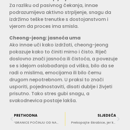
Za razliku od pasivnog čekanja, innae
podrazumijeva aktivno strpljenje, snagu da
izdržimo teške trenutke s dostojanstvom i
vjerom da proces ima smisla.
Cheong-jeong: jasnoća uma
Ako innae uči kako izdržati, cheong-jeong
pokazuje kako to činiti mirno i čisto. Riječ
doslovno znači jasnoća ili čistoća, a povezuje
se s idejom oslobađanja od viška, bilo da se
radi o mislima, emocijama ili bilo čemu
drugom nepotrebnom. U praksi to znači
usporiti, pojednostaviti, disati dublje i živjeti
prisutno. Tako stres gubi snagu, a
svakodnevica postaje lakša.
PRETHODNA
SLJEDEĆA
‘GRANICE POČINJU OD NAS SAMIH!’ Interaktivno predavanje za roditelje
Prekopajte škrabice, jer kovanice kuna možete zamijeniti u HNB-u do kraja godine!