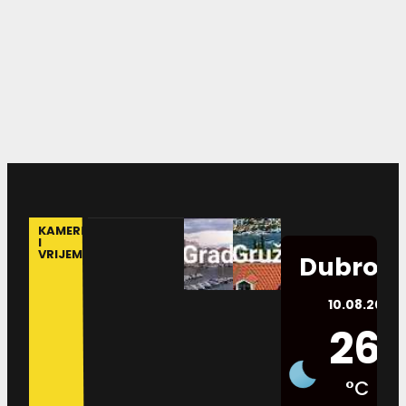
KAMERE
I
VRIJEME
Dubrovn
10.08.2026.
26
°C