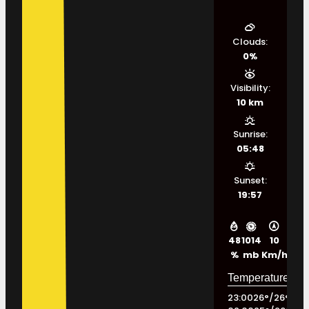
Clouds:
0%
Visibility:
10 km
Sunrise:
05:48
Sunset:
19:57
48
1014
10
%
mb
Km/h
23:00
26
°
/
26
°