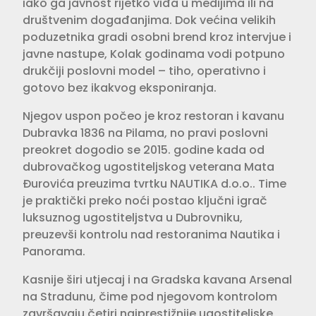
iako ga javnost rijetko viđa u medijima ili na
društvenim događanjima. Dok većina velikih
poduzetnika gradi osobni brend kroz intervjue i
javne nastupe, Kolak godinama vodi potpuno
drukčiji poslovni model – tiho, operativno i
gotovo bez ikakvog eksponiranja.
Njegov uspon počeo je kroz restoran i kavanu
Dubravka 1836 na Pilama, no pravi poslovni
preokret dogodio se 2015. godine kada od
dubrovačkog ugostiteljskog veterana Mata
Đurovića preuzima tvrtku NAUTIKA d.o.o.. Time
je praktički preko noći postao ključni igrač
luksuznog ugostiteljstva u Dubrovniku,
preuzevši kontrolu nad restoranima Nautika i
Panorama.
Kasnije širi utjecaj i na Gradska kavana Arsenal
na Stradunu, čime pod njegovom kontrolom
završavaju četiri najprestižnije ugostiteljske