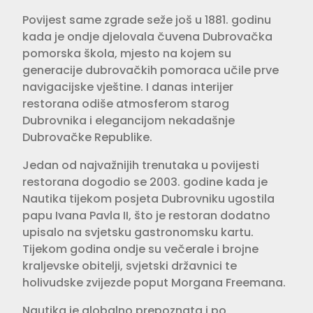
Povijest same zgrade seže još u 1881. godinu
kada je ondje djelovala čuvena Dubrovačka
pomorska škola, mjesto na kojem su
generacije dubrovačkih pomoraca učile prve
navigacijske vještine. I danas interijer
restorana odiše atmosferom starog
Dubrovnika i elegancijom nekadašnje
Dubrovačke Republike.
Jedan od najvažnijih trenutaka u povijesti
restorana dogodio se 2003. godine kada je
Nautika tijekom posjeta Dubrovniku ugostila
papu Ivana Pavla II, što je restoran dodatno
upisalo na svjetsku gastronomsku kartu.
Tijekom godina ondje su večerale i brojne
kraljevske obitelji, svjetski državnici te
holivudske zvijezde poput Morgana Freemana.
Nautika je globalno prepoznata i po