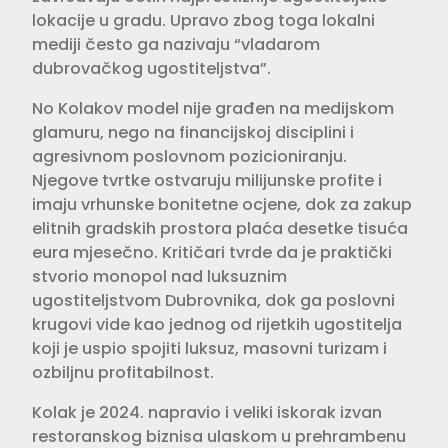
lokacije u gradu. Upravo zbog toga lokalni
mediji često ga nazivaju “vladarom
dubrovačkog ugostiteljstva”.
No Kolakov model nije građen na medijskom
glamuru, nego na financijskoj disciplini i
agresivnom poslovnom pozicioniranju.
Njegove tvrtke ostvaruju milijunske profite i
imaju vrhunske bonitetne ocjene, dok za zakup
elitnih gradskih prostora plaća desetke tisuća
eura mjesečno. Kritičari tvrde da je praktički
stvorio monopol nad luksuznim
ugostiteljstvom Dubrovnika, dok ga poslovni
krugovi vide kao jednog od rijetkih ugostitelja
koji je uspio spojiti luksuz, masovni turizam i
ozbiljnu profitabilnost.
Kolak je 2024. napravio i veliki iskorak izvan
restoranskog biznisa ulaskom u prehrambenu