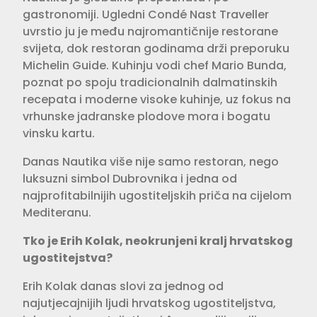
gastronomiji. Ugledni Condé Nast Traveller
uvrstio ju je među najromantičnije restorane
svijeta, dok restoran godinama drži preporuku
Michelin Guide. Kuhinju vodi chef Mario Bunda,
poznat po spoju tradicionalnih dalmatinskih
recepata i moderne visoke kuhinje, uz fokus na
vrhunske jadranske plodove mora i bogatu
vinsku kartu.
Danas Nautika više nije samo restoran, nego
luksuzni simbol Dubrovnika i jedna od
najprofitabilnijih ugostiteljskih priča na cijelom
Mediteranu.
Tko je Erih Kolak, neokrunjeni kralj hrvatskog
ugostitejstva?
Erih Kolak danas slovi za jednog od
najutjecajnijih ljudi hrvatskog ugostiteljstva,