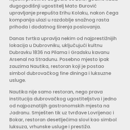
dugogodišnji ugostitelj Mato Đurović
upravljanje prepušta Erihu Kolaku, nakon čega
kompanija ulazi u razdoblje snažnog rasta
prihoda i dodatnog širenja poslovanja.
Danas tvrtka upravlja nekim od najprestižnijih
lokacija u Dubrovniku, uključujući kultnu
Dubravku 1836 na Pilama i Gradsku kavanu
Arsenal na Stradunu. Posebno mjesto ipak
zauzima Nautika, restoran koji je postao
simbol dubrovačkog fine dininga i luksuzne
usluge.
Nautika nije samo restoran, nego prava
institucija dubrovačkog ugostiteljstva i jedno
od najpoznatijih gastronomskih mjesta na
Jadranu. Smješten tik uz tvrđave Lovrijenac i
Bokar, restoran desetljećima slovi kao simbol
luksuza, vrhunske usluge i prestiža.