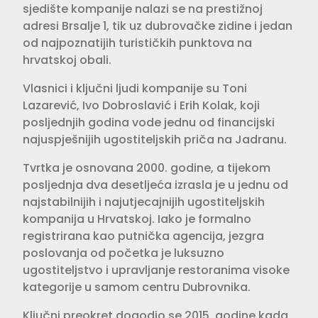
sjedište kompanije nalazi se na prestižnoj
adresi Brsalje 1, tik uz dubrovačke zidine i jedan
od najpoznatijih turističkih punktova na
hrvatskoj obali.
Vlasnici i ključni ljudi kompanije su Toni
Lazarević, Ivo Dobroslavić i Erih Kolak, koji
posljednjih godina vode jednu od financijski
najuspješnijih ugostiteljskih priča na Jadranu.
Tvrtka je osnovana 2000. godine, a tijekom
posljednja dva desetljeća izrasla je u jednu od
najstabilnijih i najutjecajnijih ugostiteljskih
kompanija u Hrvatskoj. Iako je formalno
registrirana kao putnička agencija, jezgra
poslovanja od početka je luksuzno
ugostiteljstvo i upravljanje restoranima visoke
kategorije u samom centru Dubrovnika.
Ključni preokret dogodio se 2015. godine kada