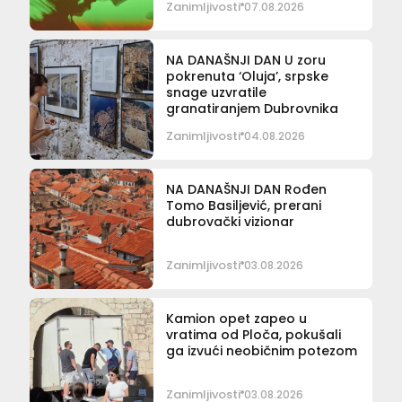
Zanimljivosti
07.08.2026
NA DANAŠNJI DAN U zoru
pokrenuta ‘Oluja’, srpske
snage uzvratile
granatiranjem Dubrovnika
Zanimljivosti
04.08.2026
NA DANAŠNJI DAN Rođen
Tomo Basiljević, prerani
dubrovački vizionar
Zanimljivosti
03.08.2026
Kamion opet zapeo u
vratima od Ploča, pokušali
ga izvući neobičnim potezom
Zanimljivosti
03.08.2026