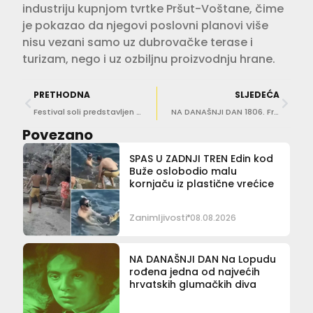
industriju kupnjom tvrtke Pršut-Voštane, čime
je pokazao da njegovi poslovni planovi više
nisu vezani samo uz dubrovačke terase i
turizam, nego i uz ozbiljnu proizvodnju hrane.
PRETHODNA
SLJEDEĆA
Festival soli predstavljen na Makarskoj rivijeri
NA DANAŠNJI DAN 1806. Francuzi prevarom okupirali Grad
Povezano
SPAS U ZADNJI TREN Edin kod
Buže oslobodio malu
kornjaču iz plastične vrećice
Zanimljivosti
08.08.2026
NA DANAŠNJI DAN Na Lopudu
rođena jedna od najvećih
hrvatskih glumačkih diva