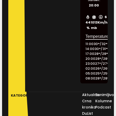
20:00
6
44
1013
Km/h
%
mb
11:00
30
°
/
32
°
14:00
30
°
/
31
°
17:00
28
°
/
28
°
20:00
28
°
/
28
°
23:00
27
°
/
27
°
02:00
26
°
/
26
°
05:00
25
°
/
25
°
08:00
28
°
/
28
°
Aktualno
Zanimljivos
KATEGORIJE
Crna
Kolumne
kronika
Podcast
DuList