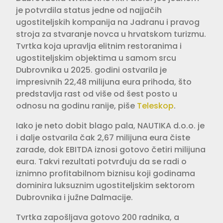
je potvrdila status jedne od najjačih
ugostiteljskih kompanija na Jadranu i pravog
stroja za stvaranje novca u hrvatskom turizmu.
Tvrtka koja upravlja elitnim restoranima i
ugostiteljskim objektima u samom srcu
Dubrovnika u 2025. godini ostvarila je
impresivnih 22,48 milijuna eura prihoda, što
predstavlja rast od više od šest posto u
odnosu na godinu ranije, piše
Teleskop
.
Iako je neto dobit blago pala, NAUTIKA d.o.o. je
i dalje ostvarila čak 2,67 milijuna eura čiste
zarade, dok EBITDA iznosi gotovo četiri milijuna
eura. Takvi rezultati potvrđuju da se radi o
iznimno profitabilnom biznisu koji godinama
dominira luksuznim ugostiteljskim sektorom
Dubrovnika i južne Dalmacije.
Tvrtka zapošljava gotovo 200 radnika, a