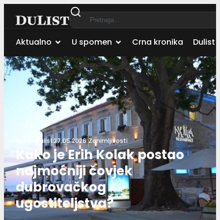
Aktualno
U spomen
Crna kronika
Dulist 
Autor:
Dulist
27.05.2026.
Zanimljivosti
Kako je Erih Kolak postao
najmoćniji čovjek
dubrovačkog
ugostiteljstva?