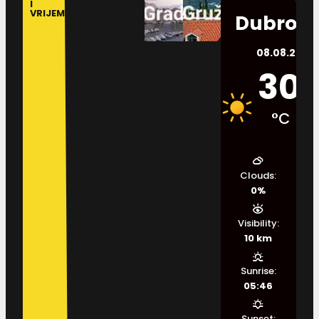
I
VRIJEME
Dubrovn
08.08.2026.
30
°C
Clouds:
0%
Visibility:
10 km
Sunrise:
05:46
Sunset: