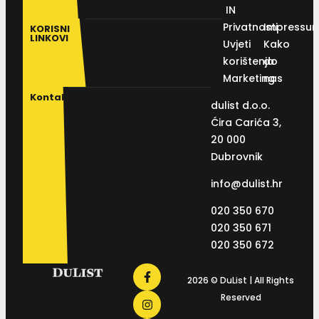
IN
Privatnosti
Impressu
KORISNI
LINKOVI
Uvjeti
Kako
korištenja
do
Marketing
nas
Kontakt
dulist d.o.o.
Ćira Carića 3,
20 000
Dubrovnik
info@dulist.hr
020 350 670
020 350 671
020 350 672
2026 © DuList | All Rights
Reserved