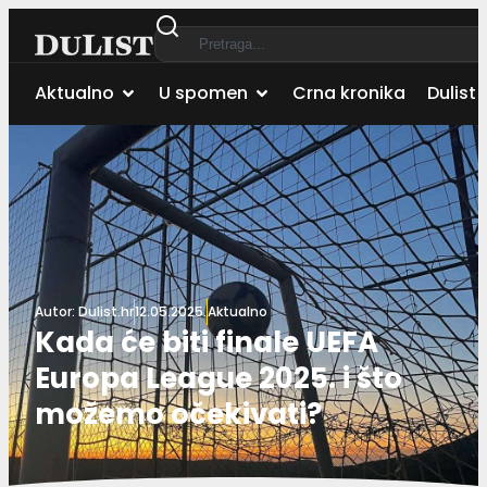
Aktualno
U spomen
Crna kronika
Dulist 
Autor:
Dulist.hr
12.05.2025.
Aktualno
Kada će biti finale UEFA
Europa League 2025. i što
možemo očekivati?