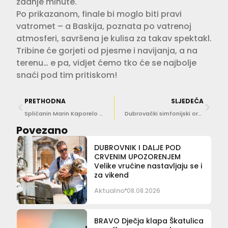
zadnje minute.
Po prikazanom, finale bi moglo biti pravi
vatromet – a Baskija, poznata po vatrenoj
atmosferi, savršena je kulisa za takav spektakl.
Tribine će gorjeti od pjesme i navijanja, a na
terenu… e pa, vidjet ćemo tko će se najbolje
snaći pod tim pritiskom!
PRETHODNA
SLJEDEĆA
Splićanin Marin Kaporelo preuzet će vodstvo Dubrovačkih ljetnih igara?
Dubrovački simfonijski orkestar proslavio 100. obljetnicu u Lisinskom
Povezano
DUBROVNIK I DALJE POD
CRVENIM UPOZORENJEM
Velike vrućine nastavljaju se i
za vikend
Aktualno
08.08.2026
BRAVO Dječja klapa Škatulica