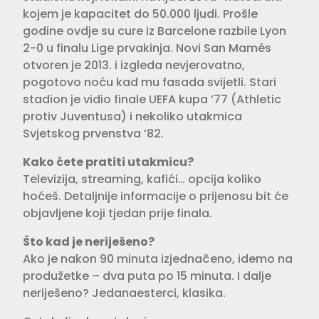
kojem je kapacitet do 50.000 ljudi. Prošle
godine ovdje su cure iz Barcelone razbile Lyon
2-0 u finalu Lige prvakinja. Novi San Mamés
otvoren je 2013. i izgleda nevjerovatno,
pogotovo noću kad mu fasada svijetli. Stari
stadion je vidio finale UEFA kupa ’77 (Athletic
protiv Juventusa) i nekoliko utakmica
Svjetskog prvenstva ’82.
Kako ćete pratiti utakmicu?
Televizija, streaming, kafići… opcija koliko
hoćeš. Detaljnije informacije o prijenosu bit će
objavljene koji tjedan prije finala.
Što kad je neriješeno?
Ako je nakon 90 minuta izjednačeno, idemo na
produžetke – dva puta po 15 minuta. I dalje
neriješeno? Jedanaesterci, klasika.