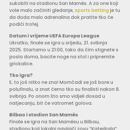
sukobiti na stadionu San Mamés. A za one koji
vole malo začiniti gledanje,
sports betting
je tu
da doda malo adrenalina dok pratite tko će
podići trofej.
Datum i vrijeme UEFA Europa League
Ukratko, finale se igra u srijedu, 21. svibnja
2025. Startamo u 21:00, tako da čim stignete s
posla doma, bacite noge na stol i pripremite
grickalice.
Tko igra?
E, to još nitko ne zna! Momčadi se još bore u
polufinalu, a znat ćemo tko su finalisti nakon 8.
svibnja. Po onom što smo vidjeli dosad u
natjecanju, bit će vatromet golova.
Bilbao i stadion San Mamés
Finale se igra na San Mamésu u Bilbau,
stadionu koji lokalni navijači zovu “Katedrala”