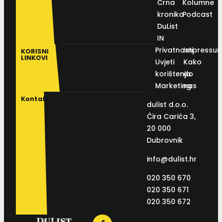
Crna
Kolumne
kronika
Podcast
DuList
IN
Privatnosti
Impressu
KORISNI
LINKOVI
Uvjeti
Kako
korištenja
do
Marketing
nas
Kontakt
dulist d.o.o.
Ćira Carića 3,
20 000
Dubrovnik
info@dulist.hr
020 350 670
020 350 671
020 350 672