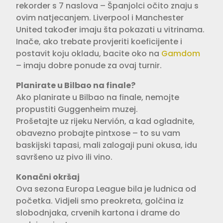
rekorder s 7 naslova – Španjolci očito znaju s
ovim natjecanjem. Liverpool i Manchester
United također imaju šta pokazati u vitrinama.
Inače, ako trebate provjeriti koeficijente i
postavit koju okladu, bacite oko na
Gamdom
– imaju dobre ponude za ovaj turnir.
Planirate u Bilbao na finale?
Ako planirate u Bilbao na finale, nemojte
propustiti Guggenheim muzej.
Prošetajte uz rijeku Nervión, a kad ogladnite,
obavezno probajte pintxose – to su vam
baskijski tapasi, mali zalogaji puni okusa, idu
savršeno uz pivo ili vino.
Konačni okršaj
Ova sezona Europa League bila je ludnica od
početka. Vidjeli smo preokreta, golčina iz
slobodnjaka, crvenih kartona i drame do