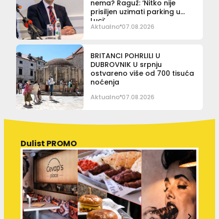
nema? Raguž: ‘Nitko nije
prisiljen uzimati parking u
Luci’
Aktualno
07.08.2026
BRITANCI POHRLILI U
DUBROVNIK U srpnju
ostvareno više od 700 tisuća
noćenja
Aktualno
07.08.2026
Dulist PROMO