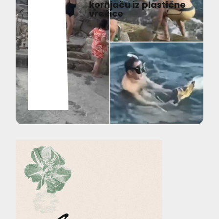
kornjaču iz plastične
vrećice