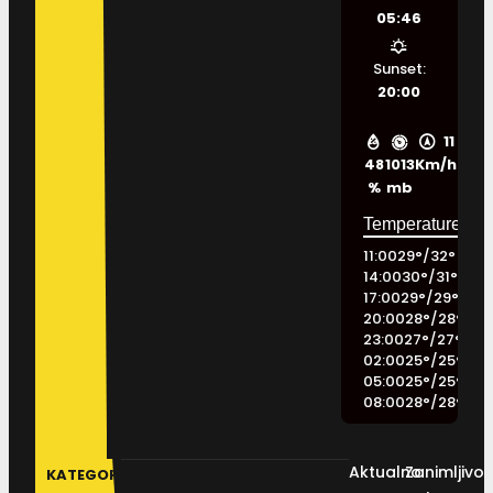
05:46
Sunset:
20:00
11
48
1013
Km/h
%
mb
11:00
29
°
/
32
°
14:00
30
°
/
31
°
17:00
29
°
/
29
°
20:00
28
°
/
28
°
23:00
27
°
/
27
°
02:00
25
°
/
25
°
05:00
25
°
/
25
°
08:00
28
°
/
28
°
Aktualno
Zanimljivos
KATEGORIJE