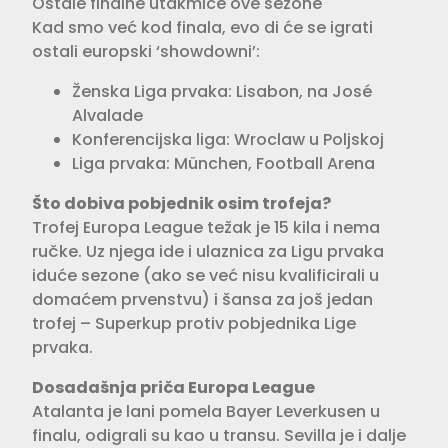
Ostale finalne utakmice ove sezone
Kad smo već kod finala, evo di će se igrati
ostali europski ‘showdowni’:
Ženska Liga prvaka: Lisabon, na José
Alvalade
Konferencijska liga: Wroclaw u Poljskoj
Liga prvaka: München, Football Arena
Što dobiva pobjednik osim trofeja?
Trofej Europa League težak je 15 kila i nema
ručke. Uz njega ide i ulaznica za Ligu prvaka
iduće sezone (ako se već nisu kvalificirali u
domaćem prvenstvu) i šansa za još jedan
trofej – Superkup protiv pobjednika Lige
prvaka.
Dosadašnja priča Europa League
Atalanta je lani pomela Bayer Leverkusen u
finalu, odigrali su kao u transu. Sevilla je i dalje