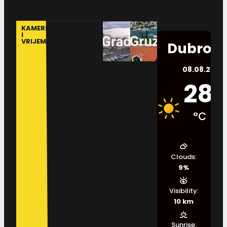
KAMERE
I
VRIJEME
Dubrovn
08.08.2026.
28
°C
Clouds:
9%
Visibility:
10 km
Sunrise: