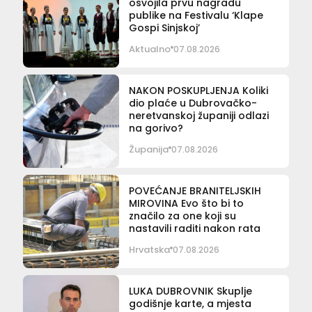
osvojila prvu nagradu
publike na Festivalu ‘Klape
Gospi Sinjskoj’
Aktualno
07.08.2026
NAKON POSKUPLJENJA Koliki
dio plaće u Dubrovačko-
neretvanskoj županiji odlazi
na gorivo?
Županija
07.08.2026
POVEĆANJE BRANITELJSKIH
MIROVINA Evo što bi to
značilo za one koji su
nastavili raditi nakon rata
Hrvatska
07.08.2026
LUKA DUBROVNIK Skuplje
godišnje karte, a mjesta