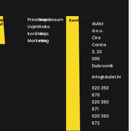
Privatnosti
Impressum
NI
Kontakt
dulist
VI
Uvjeti
Kako
d.o.o.
korištenja
do
Ćira
Marketing
nas
Carića
3, 20
000
Dubrovnik
info@dulist.hr
020 350
670
020 350
671
020 350
672