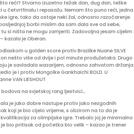
to reći? Stvarno izuzetno težak dan, dug dan, teške
zi u četvrtfinalu i repasažu. Nemam što puno reći, jedna
ke igre, tako da ostaje neki žal, odnosno razočarenje.
j posljednjoj borbi mislim da sam dala sve od sebe,
tu si ništa ne mogu zamjeriti. Zadovoljna jesam cijelim
– kazala je Oberan.
a odlaskom u golden score protiv Brazilke Nuane SILVE
on nešto više od dvije i pol minute produžetaka. Drugo
I koju je savladala wazarijem, odnosno zahvatom držanja
ijedio je i protiv Mongolke Gankhaichi BOLD. U
Joanne VAN LIESHOUT
bodova na svjetskoj rang ljestvici…
imala je jako dobre nastupe protiv jako nezgodnih
sak koji je bio cijelo vrijeme, s obzirom na to da je
valifikacija za olimpijske igre. Trebalo joj je minimalno
e bio pritisak od početka bio velik – kazao je trener