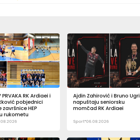
PRVAKA RK Ardiaei i
Ajdin Zahirović i Bruno Ugr
ković pobjednici
napuštaju seniorsku
 završnice HEP
momčad RK Ardiaei
 u rukometu
.08.2026
Sport
06.08.2026