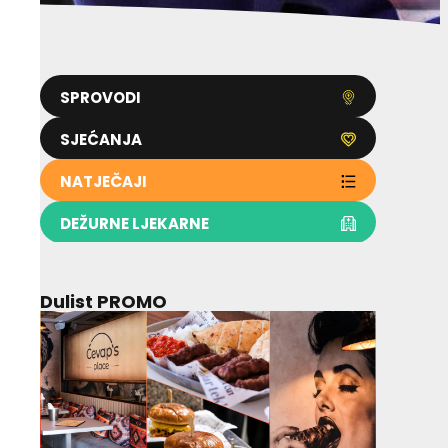
SPROVODI
SJEĆANJA
NATJEČAJI
DEŽURNE LJEKARNE
Dulist PROMO