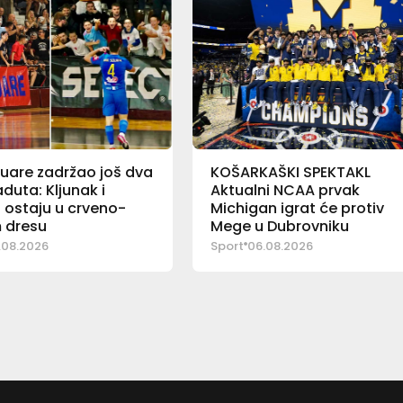
uare zadržao još dva
KOŠARKAŠKI SPEKTAKL
duta: Kljunak i
Aktualni NCAA prvak
 ostaju u crveno-
Michigan igrat će protiv
 dresu
Mege u Dubrovniku
.08.2026
Sport
06.08.2026