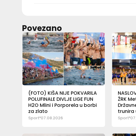
Povezano
(FOTO) KIŠA NIJE POKVARILA
NASLOV 
POLUFINALE DIVLJE LIGE FUN
ŽRK Met
H2O Mlini i Porporela u borbi
Državne
za zlato
trunira
Sport
07.08.2026
Sport
07