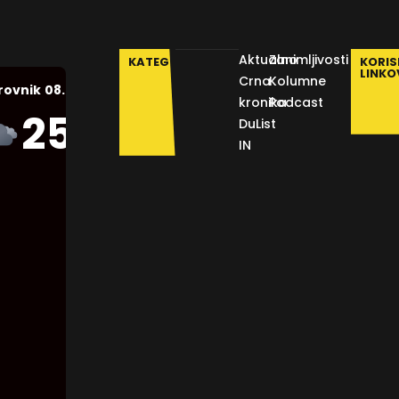
Aktualno
Zanimljivosti
KATEGORIJE
KORIS
LINKO
Crna
Kolumne
08.08.2026.
rovnik
kronika
Podcast
Humidity:
25
°C
DuList
48 %
IN
Pressure:
1012 mb
Wind:
16
Km/h
Clouds:
60%
Visibility:
10 km