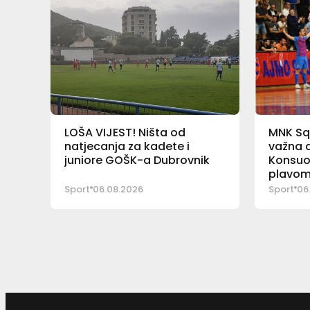
LOŠA VIJEST! Ništa od
MNK Sq
natjecanja za kadete i
važna a
juniore GOŠK-a Dubrovnik
Konsuo
plavom
Sport
06.08.2026
Sport
06