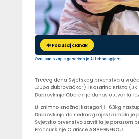
🔊 Poslušaj članak
Ovaj audio zapis generiran je AI tehnologijom
Trećeg dana Svjetskog prvenstva u vruće
„Župa dubrovačka“) i Katarina Krišto (JK
Dubrovkinja Oberan je danas ostvarila rez
U iznimno snažnoj kategoriji -63kg nastu
Dubrovkinja do sedmog mjesta imala je pe
Svjetsko prvenstvo završila je porazom pro
Francuskinje Clarisse AGBEGNENOU.