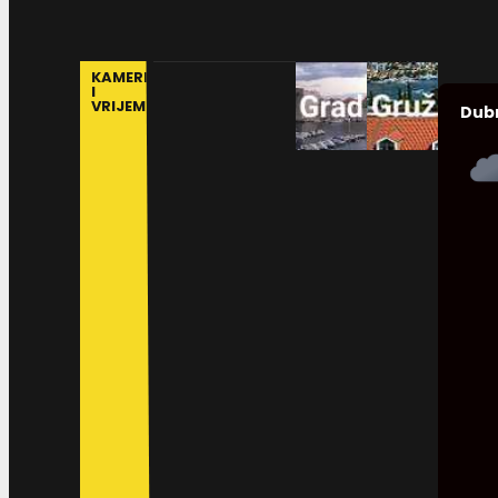
KAMERE
I
VRIJEME
Dub