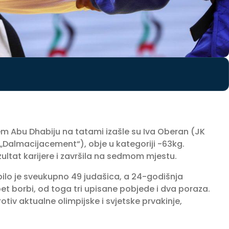
m Abu Dhabiju na tatami izašle su Iva Oberan (JK
 „Dalmacijacement“), obje u kategoriji -63kg.
ultat karijere i završila na sedmom mjestu.
pilo je sveukupno 49 judašica, a 24-godišnja
t borbi, od toga tri upisane pobjede i dva poraza.
tiv aktualne olimpijske i svjetske prvakinje,