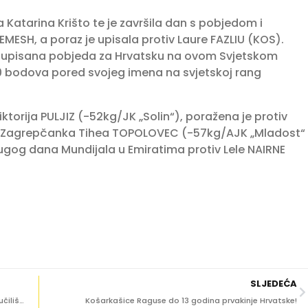
ja Katarina Krišto te je završila dan s pobjedom i
HEMESH, a poraz je upisala protiv Laure FAZLIU (KOS).
a upisana pobjeda za Hrvatsku na ovom Svjetskom
00 bodova pored svojeg imena na svjetskoj rang
ktorija PULJIZ (-52kg/JK „Solin“), poražena je protiv
B). Zagrepčanka Tihea TOPOLOVEC (-57kg/AJK „Mladost“
rugog dana Mundijala u Emiratima protiv Lele NAIRNE
SLJEDEĆA
BADMINTON Mia Čerjan i Nikolina Kabiček zlatne na sveučilišnim igrama u Istanbulu
Košarkašice Raguse do 13 godina prvakinje Hrvatske!