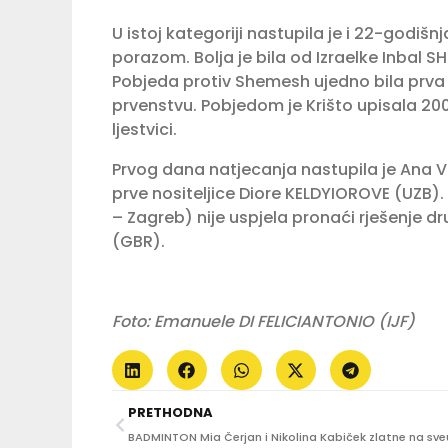
U istoj kategoriji nastupila je i 22-godišn
porazom. Bolja je bila od Izraelke Inbal S
Pobjeda protiv Shemesh ujedno bila prv
prvenstvu. Pobjedom je Krišto upisala 2
ljestvici.
Prvog dana natjecanja nastupila je Ana Vi
prve nositeljice Diore KELDYIOROVE (UZ
– Zagreb) nije uspjela pronaći rješenje d
(GBR).
Foto: Emanuele DI FELICIANTONIO (IJF)
PRETHODNA