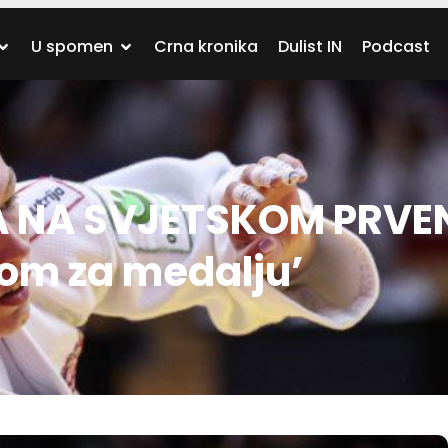
U spomen
Crna kronika
Dulist IN
Podcast
A NA SVJETSKOM PRVE
bom za medalju’