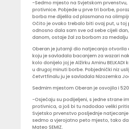
-Sedmo mjesto na Svjetskom prvenstvu, š
protivnice. Pobjede u prve tri borbe, pora
borba me dijelila od plasmana na olimpijs
Očito je ovako trebalo biti ovaj put, u to
odnosno dala sam sve od sebe cijeli dan, 
danom, ostaje žal za borbom za medalju 
Oberan je jutarnji dio natjecanja otvoril
koju je savladala bacanjem za wazari nak
kolo donijelo joj je Alžirku Aminu BELKAD
u drugoj minuti borbe. Pobjednički niz usl
četvrtfinalu ju je savladala Nizozemka 
Sedmim mjestom Oberan je osvojila i 520 
-Osjećaju su podijeljeni, s jedne strane 
protivnica, a još bi tu nadodao veliki priti
Svjetsko prvenstvo posljednje natjecanje k
sedmo a vjerojatno peto mjesto, tako da j
Mateo SEMIZ.