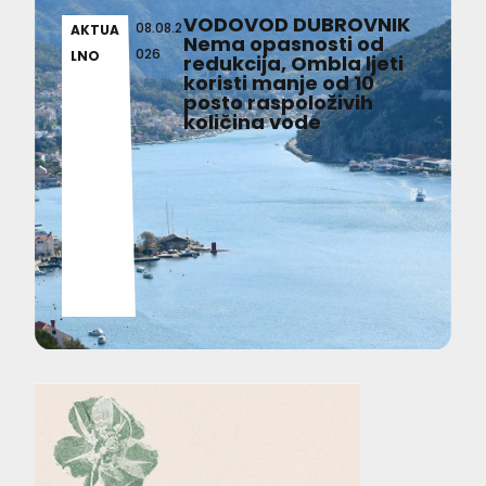
VODOVOD DUBROVNIK
08.08.2
AKTUA
Nema opasnosti od
026
LNO
redukcija, Ombla ljeti
koristi manje od 10
posto raspoloživih
količina vode