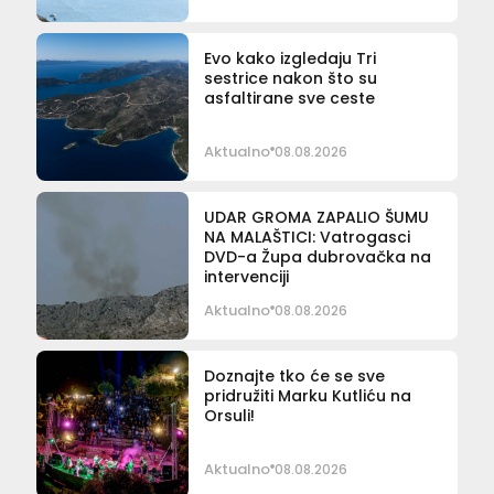
Evo kako izgledaju Tri
sestrice nakon što su
asfaltirane sve ceste
Aktualno
08.08.2026
UDAR GROMA ZAPALIO ŠUMU
NA MALAŠTICI: Vatrogasci
DVD-a Župa dubrovačka na
intervenciji
Aktualno
08.08.2026
Doznajte tko će se sve
pridružiti Marku Kutliću na
Orsuli!
Aktualno
08.08.2026