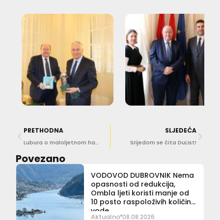
PRETHODNA
SLJEDEĆA
Lubura o maloljetnom hakeru: Ne treba podcjenjivati današnju omladinu
Srijedom se čita DuList!
Povezano
VODOVOD DUBROVNIK Nema
opasnosti od redukcija,
Ombla ljeti koristi manje od
10 posto raspoloživih količina
vode
Aktualno
08.08.2026