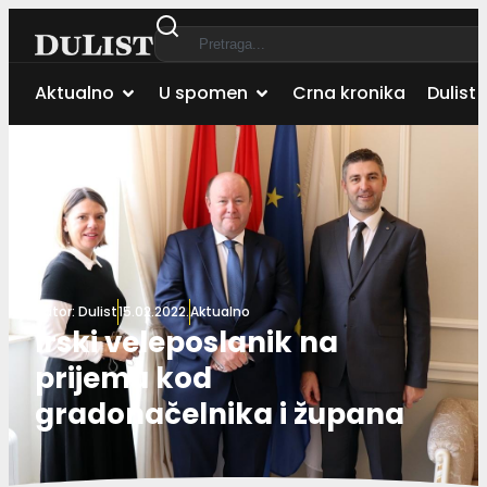
Aktualno
U spomen
Crna kronika
Dulist 
Autor:
Dulist
15.02.2022.
Aktualno
Irski veleposlanik na
prijemu kod
gradonačelnika i župana