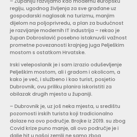
– Županiju razvijamo kao modernu europsku
regiju, ugodnog življenja za sve građane uz
gospodarski naglasak na turizmu, manjim
dijelom na poljoprivredu, a plan za budućnost
je razvijanje modernih IT industrija – rekao je
župan Dobroslavić posebno istaknuvši važnost
prometne povezanosti krajnjeg juga Pelješkim
mostom s ostatkom Hrvatske.
Irski veleposlanik je i sam izrazio oduševljenje
Pelješkim mostom, ali i gradom i okolicom, a
kako je već, i službeno i kao turist, posjetio
Dubrovnik, ovu priliku planira iskoristiti za
obilazak drugih mjesta u županiji.
– Dubrovnik je, uz još neka mjesta, u središtu
pozornosti irskih turista koji tradicionalno
dolaze na ovo područje. Brojke iz 2019. su zbog
Covid krize puno manje, ali ovo područje je i
dalje hit u našoj zemlji ne samo zbog