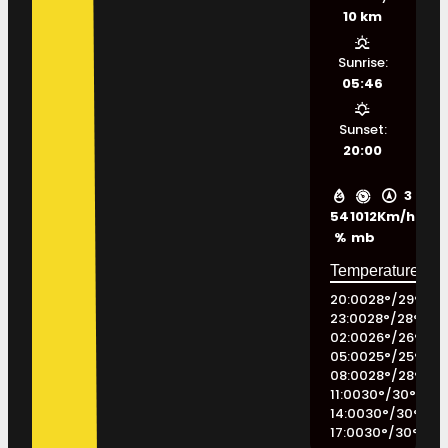
10 km
Sunrise:
05:46
Sunset:
20:00
3
54
1012
Km/h
%
mb
20:00
28
°
/
29
°
23:00
28
°
/
28
°
02:00
26
°
/
26
°
05:00
25
°
/
25
°
08:00
28
°
/
28
°
11:00
30
°
/
30
°
14:00
30
°
/
30
°
17:00
30
°
/
30
°