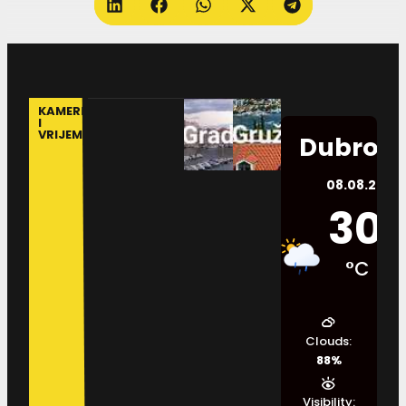
KAMERE
I
VRIJEME
Dubrovn
08.08.2026.
30
°C
Clouds:
88%
Visibility: