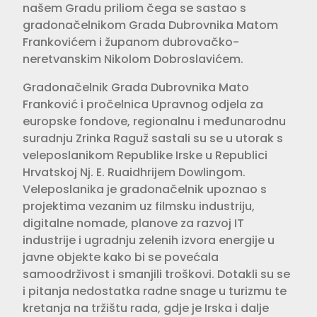
našem Gradu priliom čega se sastao s
gradonačelnikom Grada Dubrovnika Matom
Frankovićem i županom dubrovačko-
neretvanskim Nikolom Dobroslavićem.
Gradonačelnik Grada Dubrovnika Mato
Franković i pročelnica Upravnog odjela za
europske fondove, regionalnu i međunarodnu
suradnju Zrinka Raguž sastali su se u utorak s
veleposlanikom Republike Irske u Republici
Hrvatskoj Nj. E. Ruaidhrijem Dowlingom.
Veleposlanika je gradonačelnik upoznao s
projektima vezanim uz filmsku industriju,
digitalne nomade, planove za razvoj IT
industrije i ugradnju zelenih izvora energije u
javne objekte kako bi se povećala
samoodrživost i smanjili troškovi. Dotakli su se
i pitanja nedostatka radne snage u turizmu te
kretanja na tržištu rada, gdje je Irska i dalje