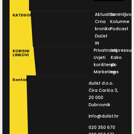
Aktualno
Zanimljivos
KATEGORIJE
Crna
Kolumne
kronika
Podcast
DuList
IN
Privatnosti
Impressu
KORISNI
LINKOVI
Uvjeti
Kako
korištenja
do
Marketing
nas
Kontakt
dulist d.o.o.
Ćira Carića 3,
20 000
Dubrovnik
info@dulist.hr
020 350 670