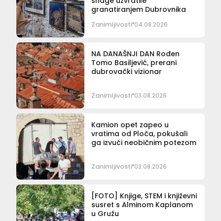
snage uzvratile
granatiranjem Dubrovnika
Zanimljivosti
04.08.2026
NA DANAŠNJI DAN Rođen
Tomo Basiljević, prerani
dubrovački vizionar
Zanimljivosti
03.08.2026
Kamion opet zapeo u
vratima od Ploča, pokušali
ga izvući neobičnim potezom
Zanimljivosti
03.08.2026
[FOTO] Knjige, STEM i književni
susret s Alminom Kaplanom
u Gružu