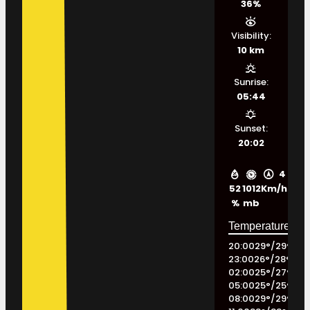
36%
Visibility:
10 km
Sunrise:
05:44
Sunset:
20:02
4
52
1012
Km/h
%
mb
20:00
29
°
/
29
°
23:00
26
°
/
28
°
02:00
25
°
/
27
°
05:00
25
°
/
25
°
08:00
29
°
/
29
°