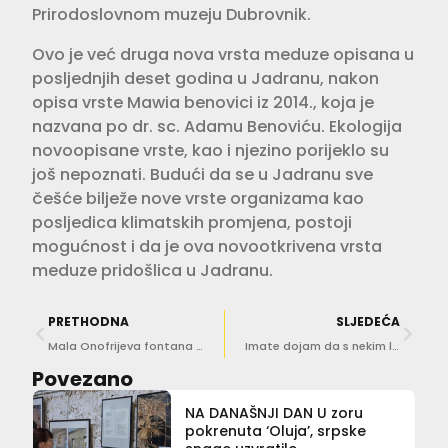
Prirodoslovnom muzeju Dubrovnik.
Ovo je već druga nova vrsta meduze opisana u
posljednjih deset godina u Jadranu, nakon
opisa vrste Mawia benovici iz 2014., koja je
nazvana po dr. sc. Adamu Benoviću. Ekologija
novoopisane vrste, kao i njezino porijeklo su
još nepoznati. Budući da se u Jadranu sve
češće bilježe nove vrste organizama kao
posljedica klimatskih promjena, postoji
mogućnost i da je ova novootkrivena vrsta
meduze pridošlica u Jadranu.
PRETHODNA
SLJEDEĆA
Mala Onofrijeva fontana u ljubičastom kao podrška oboljelima od epilepsije
Imate dojam da s nekim ljudima ‘Vi u kupe a oni u špade’? Pročitajte ovo!
Povezano
NA DANAŠNJI DAN U zoru
pokrenuta ‘Oluja’, srpske