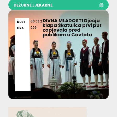
DEŽURNE LJEKARNE
DIVNA MLADOSTI Dječja
06.08.2
KULT
klapa Škatulica prvi put
026
URA
zapjevala pred
publikom u Cavtatu