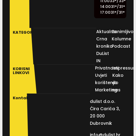
11:00
33
°
/
33
°
14:00
31
°
/
31
°
17:00
31
°
/
31
°
Aktualno
Zanimljivos
KATEGORIJE
Crna
Kolumne
kronika
Podcast
DuList
IN
Privatnosti
Impressu
KORISNI
LINKOVI
Uvjeti
Kako
korištenja
do
Marketing
nas
Kontakt
dulist d.o.o.
Ćira Carića 3,
20 000
Dubrovnik
info@dulist.hr