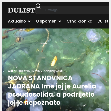
Aktualno
U spomen
Crna kronika
Dulist 
Autor:
Dulist
16.02.2022.
Zanimljivosti
NOVA STANOVNICA
JADRANA Ime joj je Aurelia
pseudosolida, a podrijetlo
joj je nepoznato