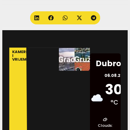
KAMERE
I
VRIJEME
Dubrovn
06.08.2026.
30
°C
Clouds: