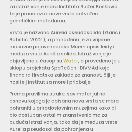
za istraživanje mora Instituta Ruđer Bošković
te je pronalazak nove vrste potvrđen
genetičkim metodama.
Vrsta je nazvana Aurelia pseudosolida (Garić i
Batistić, 2022.), a pronađena je za vrijeme
masovne pojave rebraša Mnemiopsis leidy i
meduza vrste Aurelia solida. Istraživanje je
objavljeno u časopisu
Water
, a provedeno je u
sklopu projekata SpaTeGen i DiVMAd koje
financira Hrvatska zaklada za znanost, čiji je
nositelj Institut za more i priobalje.
Prema pravilima struke, sav materijal na
osnovu kojega je opisana nova vrsta se mora
pohraniti u prirodoslovnim muzejima kako bi
bio dostupan ostalim znanstvenicima za
buduća istraživanja, tako da je meduza vrste
Aurelia pseudosolida pohranjena u