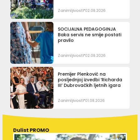
Zanimljivosti
02.08.2026
SOCIJALNA PEDAGOGINJA
Baka servis ne smije postati
pravilo
Zanimljivosti
02.08.2026
Premijer Plenković na
posljednjoj izvedbi ‘Richarda
III’ Dubrovačkih ljetnih igara
Zanimljivosti
01.08.2026
Dulist PROMO