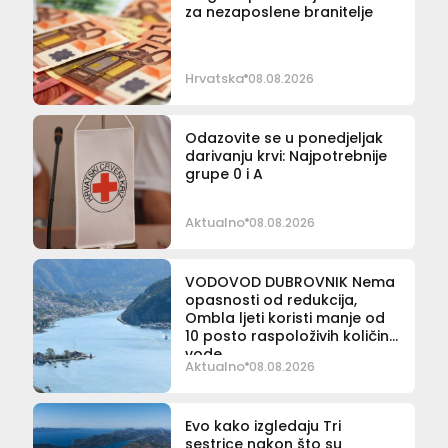
za nezaposlene branitelje
Hrvatska
08.08.2026
Odazovite se u ponedjeljak
darivanju krvi: Najpotrebnije
grupe 0 i A
Aktualno
08.08.2026
VODOVOD DUBROVNIK Nema
opasnosti od redukcija,
Ombla ljeti koristi manje od
10 posto raspoloživih količina
vode
Aktualno
08.08.2026
Evo kako izgledaju Tri
sestrice nakon što su