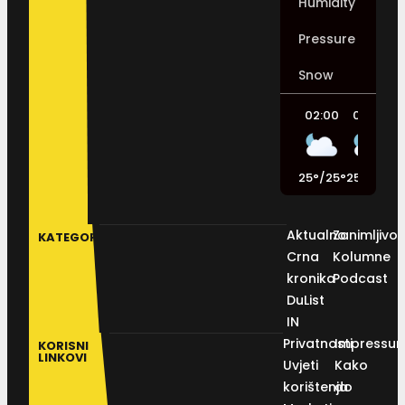
Humidity
Pressure
Snow
02:00
05:00
25
°
/
25
°
25
°
/
25
°
2
Aktualno
Zanimljivos
KATEGORIJE
Crna
Kolumne
kronika
Podcast
DuList
IN
Privatnosti
Impressu
KORISNI
LINKOVI
Uvjeti
Kako
korištenja
do