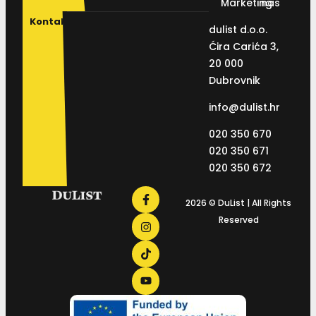
Marketing
nas
Kontakt
dulist d.o.o.
Ćira Carića 3,
20 000
Dubrovnik
info@dulist.hr
020 350 670
020 350 671
020 350 672
2026 © DuList | All Rights
Reserved