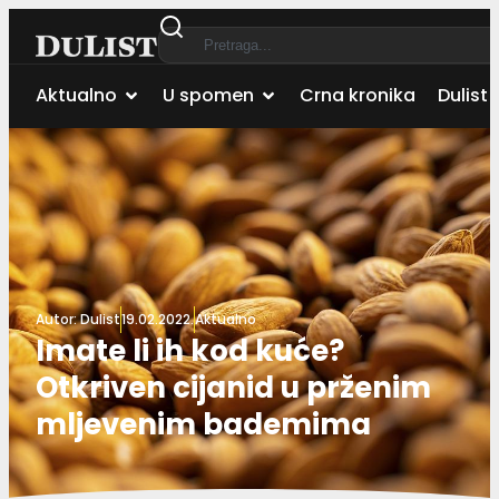
Aktualno
U spomen
Crna kronika
Dulist 
Autor:
Dulist
19.02.2022.
Aktualno
Imate li ih kod kuće?
Otkriven cijanid u prženim
mljevenim bademima