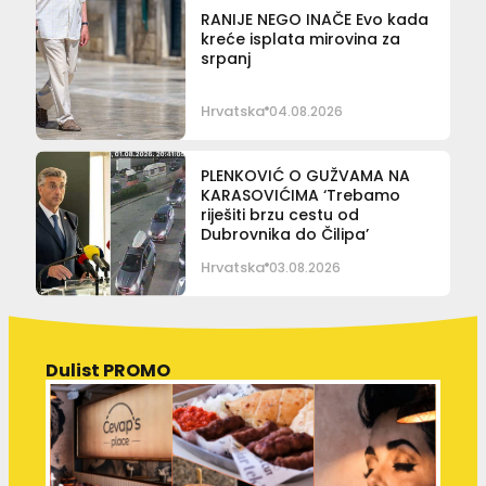
RANIJE NEGO INAČE Evo kada
kreće isplata mirovina za
srpanj
Hrvatska
04.08.2026
PLENKOVIĆ O GUŽVAMA NA
KARASOVIĆIMA ‘Trebamo
riješiti brzu cestu od
Dubrovnika do Čilipa’
Hrvatska
03.08.2026
Dulist PROMO