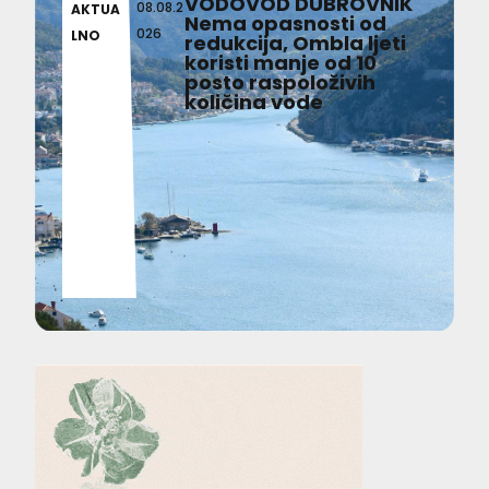
VODOVOD DUBROVNIK
08.08.2
AKTUA
Nema opasnosti od
026
LNO
redukcija, Ombla ljeti
koristi manje od 10
posto raspoloživih
količina vode