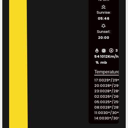
Sunrise:
05:46
Sunset:
20:00
3
54
1012
Km/h
%
mb
17:00
29
°
/
29
°
20:00
28
°
/
29
°
23:00
28
°
/
28
°
02:00
26
°
/
26
°
05:00
25
°
/
25
°
08:00
28
°
/
28
°
11:00
30
°
/
30
°
14:00
30
°
/
30
°