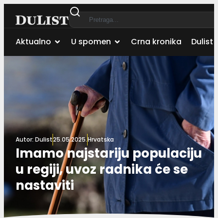
Aktualno
U spomen
Crna kronika
Dulist 
Autor:
Dulist
25.05.2025.
Hrvatska
Imamo najstariju populaciju
u regiji, uvoz radnika će se
nastaviti