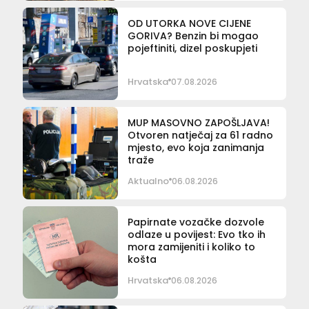
OD UTORKA NOVE CIJENE
GORIVA? Benzin bi mogao
pojeftiniti, dizel poskupjeti
Hrvatska
07.08.2026
MUP MASOVNO ZAPOŠLJAVA!
Otvoren natječaj za 61 radno
mjesto, evo koja zanimanja
traže
Aktualno
06.08.2026
Papirnate vozačke dozvole
odlaze u povijest: Evo tko ih
mora zamijeniti i koliko to
košta
Hrvatska
06.08.2026