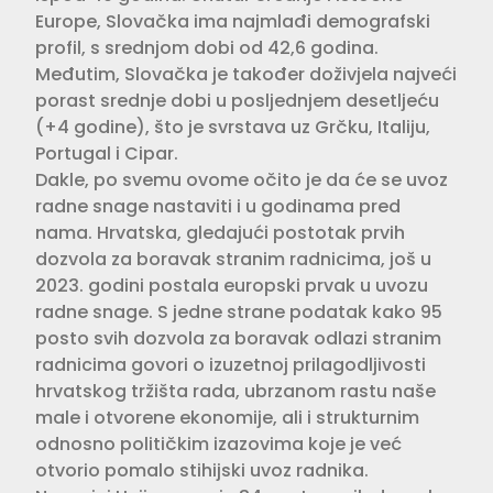
Europe, Slovačka ima najmlađi demografski
profil, s srednjom dobi od 42,6 godina.
Međutim, Slovačka je također doživjela najveći
porast srednje dobi u posljednjem desetljeću
(+4 godine), što je svrstava uz Grčku, Italiju,
Portugal i Cipar.
Dakle, po svemu ovome očito je da će se uvoz
radne snage nastaviti i u godinama pred
nama. Hrvatska, gledajući postotak prvih
dozvola za boravak stranim radnicima, još u
2023. godini postala europski prvak u uvozu
radne snage. S jedne strane podatak kako 95
posto svih dozvola za boravak odlazi stranim
radnicima govori o izuzetnoj prilagodljivosti
hrvatskog tržišta rada, ubrzanom rastu naše
male i otvorene ekonomije, ali i strukturnim
odnosno političkim izazovima koje je već
otvorio pomalo stihijski uvoz radnika.