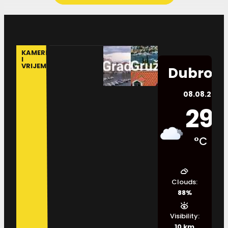
KAMERE
I
VRIJEME
Dubrovn
08.08.2026.
29
°C
Clouds:
88%
Visibility:
10 km