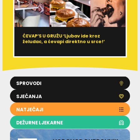
ĆEVAP’S U GRUŽU ‘Ljubav ide kroz
V
želudac, a ćevapi direktno u srce!’
d
SPROVODI
SJEĆANJA
NATJEČAJI
DEŽURNE LJEKARNE