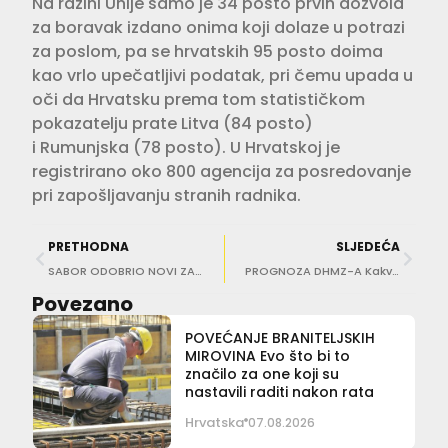
Na razini Unije samo je 34 posto prvih dozvola
za boravak izdano onima koji dolaze u potrazi
za poslom, pa se hrvatskih 95 posto doima
kao vrlo upečatljivi podatak, pri čemu upada u
oči da Hrvatsku prema tom statističkom
pokazatelju prate Litva (84 posto)
i Rumunjska (78 posto). U Hrvatskoj je
registrirano oko 800 agencija za posredovanje
pri zapošljavanju stranih radnika.
PRETHODNA
SLJEDEĆA
SABOR ODOBRIO NOVI ZAKON O UDŽBENICIMA Veće cijene, javni poziv na jesen…
PROGNOZA DHMZ-A Kakvo nas ljeto očekuje?
Povezano
POVEĆANJE BRANITELJSKIH
MIROVINA Evo što bi to
značilo za one koji su
nastavili raditi nakon rata
Hrvatska
07.08.2026