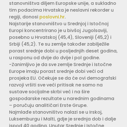
stanovništva diljem Europske unije, a sukladno
tim podacima Hrvatska je neslavni rekorder u
regiji, donosi
poslovni.hr
.
Najstarije stanovništvo u Srednjoj i Istočnoj
Europi koncentrirano je u bivšoj Jugolsaviji,
posebno u Hrvatskoj (45,4), Sloveniji (45,2) i
Srbiji (45,2). Te su zemlje također zabilježile
porast srednje dobi u posljednjih deset godina,
u rasponu od dvije do dvije i pol godine.
-Zanimljivo je da sve zemlje Srednje i Istočne
Europe imaju porast srednje dobi veći od
prosjeka EU. Očekuje se da će ovi demografski
razvoji vršiti sve veći pritisak ne samo na
sustave socijalne skrbi već i na šire
gospodarske rezultate u narednim godinama
– poručuju analitičari Erste Grupe.
Najmlađe stanovništvo nalazi se u Irskoj,
Luksemburgu i Malti, gdje je srednja dob i dalje
ispod 40 godina. Unutar Srednje i Istočne