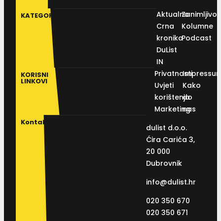
Aktualno
Zanimljivos
KATEGORIJE
Crna
Kolumne
kronika
Podcast
DuList
IN
Privatnosti
Impressu
KORISNI
LINKOVI
Uvjeti
Kako
korištenja
do
Marketing
nas
Kontakt
dulist d.o.o.
Ćira Carića 3,
20 000
Dubrovnik
info@dulist.hr
020 350 670
020 350 671