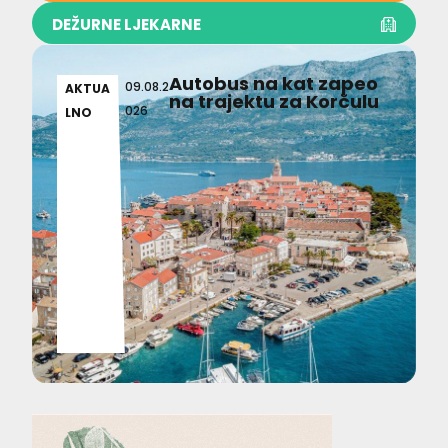
DEŽURNE LJEKARNE
Autobus na kat zapeo
09.08.2
AKTUA
na trajektu za Korčulu
026
LNO