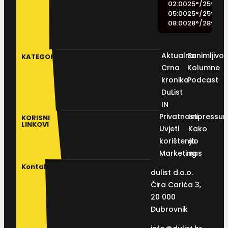
02:00
25
°
/
25
°
05:00
25
°
/
25
°
08:00
28
°
/
28
°
Aktualno
Zanimljivos
KATEGORIJE
Crna
Kolumne
kronika
Podcast
DuList
IN
Privatnosti
Impressu
KORISNI
LINKOVI
Uvjeti
Kako
korištenja
do
Marketing
nas
Kontakt
dulist d.o.o.
Ćira Carića 3,
20 000
Dubrovnik