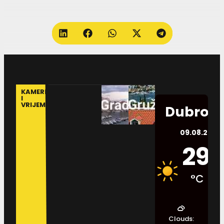
KAMERE
I
VRIJEME
Dubrovn
09.08.2026.
29
°C
Clouds: