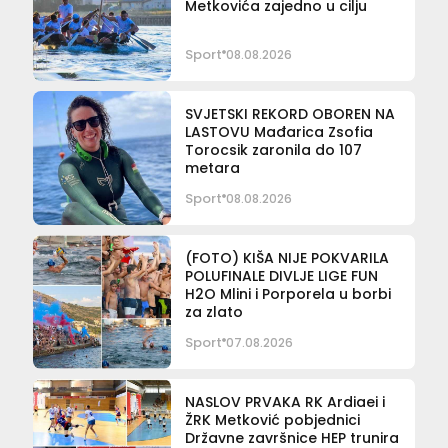
Metkovića zajedno u cilju
Sport
08.08.2026
SVJETSKI REKORD OBOREN NA
LASTOVU Mađarica Zsofia
Torocsik zaronila do 107
metara
Sport
08.08.2026
(FOTO) KIŠA NIJE POKVARILA
POLUFINALE DIVLJE LIGE FUN
H2O Mlini i Porporela u borbi
za zlato
Sport
07.08.2026
NASLOV PRVAKA RK Ardiaei i
ŽRK Metković pobjednici
Državne završnice HEP trunira