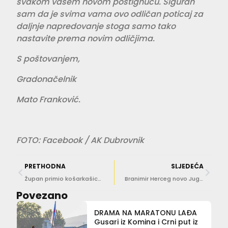
svakom vašem novom postignuću. Siguran
sam da je svima vama ovo odličan poticaj za
daljnje napredovanje stoga samo tako
nastavite prema novim odličjima.
S poštovanjem,
Gradonačelnik
Mato Franković.
FOTO: Facebook / AK Dubrovnik
PRETHODNA
SLJEDEĆA
Župan primio košarkašice ŽKK Ragusa
Branimir Herceg novo Jugovo pojačanje, Rino Burić produžio ugovor
Povezano
DRAMA NA MARATONU LAĐA
Gusari iz Komina i Crni put iz