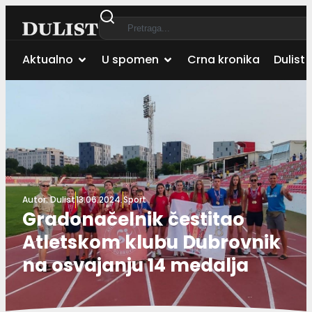
Aktualno
U spomen
Crna kronika
Dulist 
Autor:
Dulist
13.06.2024.
Sport
Gradonačelnik čestitao
Atletskom klubu Dubrovnik
na osvajanju 14 medalja