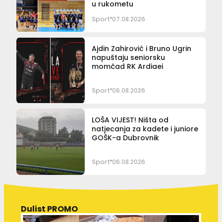
u rukometu
Sport
07.08.2026
Ajdin Zahirović i Bruno Ugrin
napuštaju seniorsku
momčad RK Ardiaei
Sport
06.08.2026
LOŠA VIJEST! Ništa od
natjecanja za kadete i juniore
GOŠK-a Dubrovnik
Sport
06.08.2026
Dulist PROMO