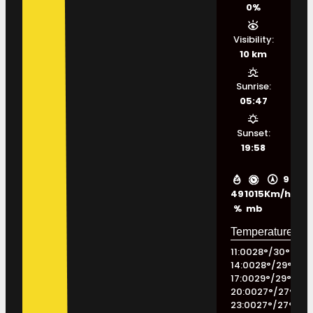
0%
Visibility:
10 km
Sunrise:
05:47
Sunset:
19:58
9
49
1015
Km/h
%
mb
11:00
28
°
/
30
°
14:00
28
°
/
29
°
17:00
29
°
/
29
°
20:00
27
°
/
27
°
23:00
27
°
/
27
°