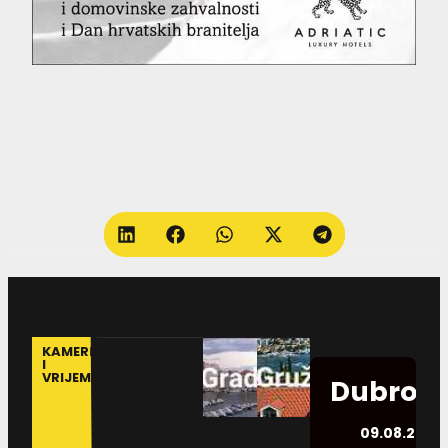
KAMERE
I
VRIJEME
Dubrovn
09.08.2026.