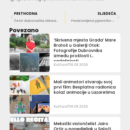
PRETHODNA
SLJEDEĆA
Četiri dubrovačka slikara predstavila su se rimskoj publici
Predstavljena pjesničko-grafička mapa ‘List je čovjek koji hoda zrakom – hommage Luku Paljetku’
Povezano
‘Skrivena mjesta Grada’ Mare
Bratoš u Galeriji Otok:
Fotografije Dubrovnika
između prošlosti i
sadašnjosti
Kultura
08.08.2026
Mali animatori stvaraju svoj
prvi film: Besplatna radionica
kolaž animacije u Lazaretima
Kultura
08.08.2026
Meksički violončelist Jairo
Ortiz u ponedjeljak u Saloči