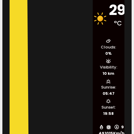
29
°C
Clouds:
0%
Visibility:
10 km
Sunrise:
05:47
Sunset:
19:58
9
49
1015
Km/h