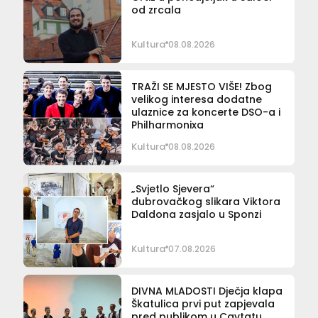
od zrcala
Kultura
08.08.2026
TRAŽI SE MJESTO VIŠE! Zbog
velikog interesa dodatne
ulaznice za koncerte DSO-a i
Philharmonixa
Kultura
08.08.2026
„Svjetlo Sjevera“
dubrovačkog slikara Viktora
Daldona zasjalo u Sponzi
Kultura
07.08.2026
DIVNA MLADOSTI Dječja klapa
Škatulica prvi put zapjevala
pred publikom u Cavtatu