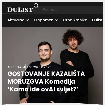
Aktualno
U spomen
Crna kronika
Dulist 
Autor:
Dulist
12.05.2026.
Kultura
GOSTOVANJE KAZALIŠTA
MORUZGVA Komedija
‘Kamo ide ovAI svijet?’