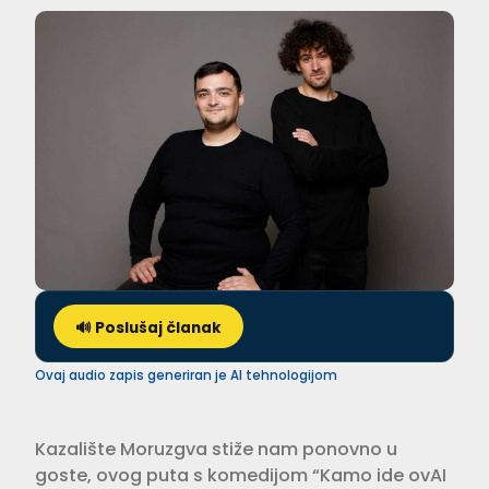
🔊 Poslušaj članak
Ovaj audio zapis generiran je AI tehnologijom
Kazalište Moruzgva stiže nam ponovno u
goste, ovog puta s komedijom “Kamo ide ovAI