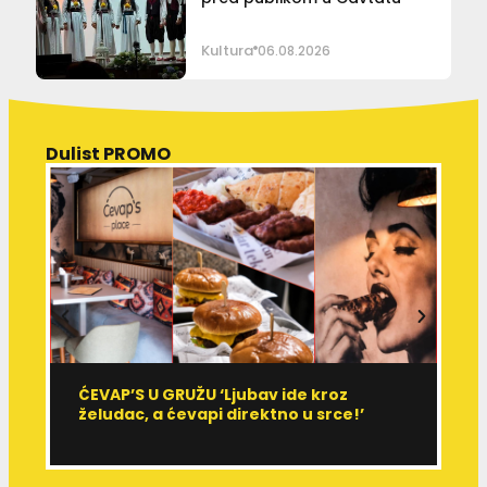
Kultura
06.08.2026
Dulist PROMO
ĆEVAP’S U GRUŽU ‘Ljubav ide kroz
V
želudac, a ćevapi direktno u srce!’
d