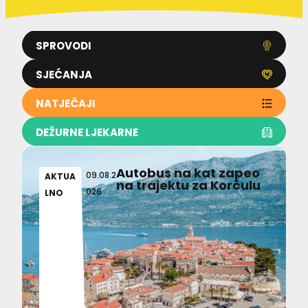
SPROVODI
SJEĆANJA
NATJEČAJI
DEŽURNE LJEKARNE
Autobus na kat zapeo
09.08.2
AKTUA
na trajektu za Korčulu
026
LNO