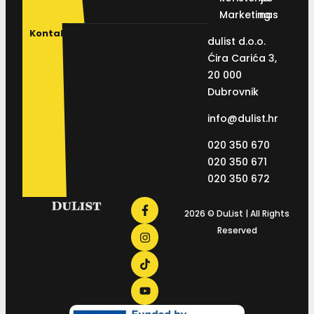
Marketing
nas
Kontakt
dulist d.o.o.
Ćira Carića 3,
20 000
Dubrovnik
info@dulist.hr
020 350 670
020 350 671
020 350 672
2026 © DuList | All Rights
Reserved