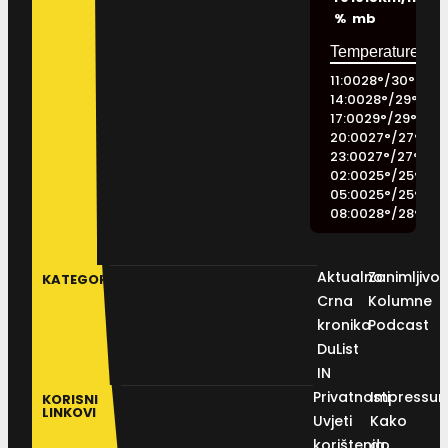
%
mb
11:00
28
°
/
30
°
14:00
28
°
/
29
°
17:00
29
°
/
29
°
20:00
27
°
/
27
°
23:00
27
°
/
27
°
02:00
25
°
/
25
°
05:00
25
°
/
25
°
08:00
28
°
/
28
°
Aktualno
Zanimljivos
KATEGORIJE
Crna
Kolumne
kronika
Podcast
DuList
IN
Privatnosti
Impressu
KORISNI
LINKOVI
Uvjeti
Kako
korištenja
do