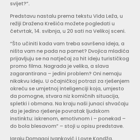
svijet?”.
Predstavu nastalu prema tekstu Vida Leža, u
režiji Dražena Krešića možete pogledati u
četvrtak, 14. svibnja, u 20 sati na Velikoj sceni.
“Što učiniti kada vam treba savršena ideja, a
ništa vam ne pada na pamet? Dvojica mladića
prijavljuju se na natječaj za hit ideju turističkog
promo filma. Nagrada je velika, a slava
zagarantirana – jedini problem? Oni nemaju
nikakvu ideju. U očajničkoj potrazi za rješenjem
okreću se umjetnoj inteligenciji koja, umjesto
da pomogne, stvara niz komičnih situacija,
spletki i obmana. Na kraju naši junaci shvaćaju
da je jedino rješenje povratak ljudskom
instinktu: iskrenom, emotivnom i – ponekad –
do bola blesavom” – stoji u opisu predstave.
Igraju Domagoj Ivanković i Lovre Kondža.