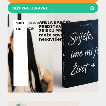
DEŽURNE LJEKARNE
ANELA BARČIĆ
06.08.2
DULIS
PREDSTAVILA NOVU
026
T IN
ZBIRKU PRIČA ‘Život
može savršeno biti
nesavršen’