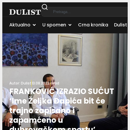
Aktualno
U spomen
Crna kronika
Dulist 
Autor:
Dulist
13.08.2022.
Grad
FRANKOVIĆ IZRAZIO SUĆUT
‘Ime Željka Đapića bit će
trajno zapisano i
zapamćeno u
dubrovačkom sportu’