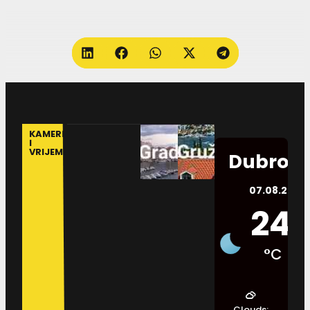
KAMERE
I
VRIJEME
Dubrovn
07.08.2026.
24
°C
Clouds: