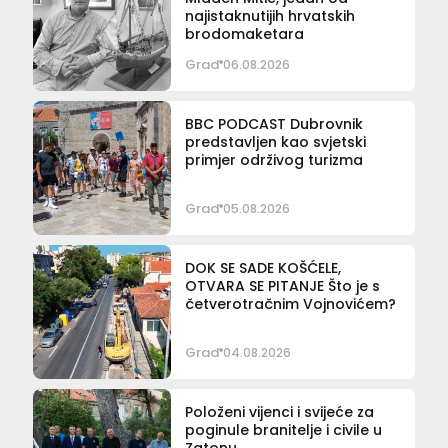
najistaknutijih hrvatskih
brodomaketara
Grad
06.08.2026
BBC PODCAST Dubrovnik
predstavljen kao svjetski
primjer održivog turizma
Grad
05.08.2026
DOK SE SADE KOŠĆELE,
OTVARA SE PITANJE Što je s
četverotračnim Vojnovićem?
Grad
04.08.2026
Položeni vijenci i svijeće za
poginule branitelje i civile u
Zatonu