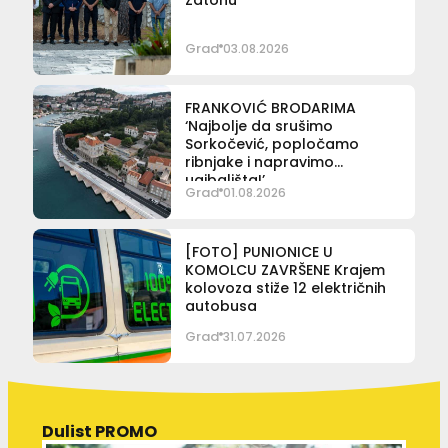
Grad
03.08.2026
FRANKOVIĆ BRODARIMA
‘Najbolje da srušimo
Sorkočević, popločamo
ribnjake i napravimo
ugibališta!’
Grad
01.08.2026
[FOTO] PUNIONICE U
KOMOLCU ZAVRŠENE Krajem
kolovoza stiže 12 električnih
autobusa
Grad
31.07.2026
Dulist PROMO