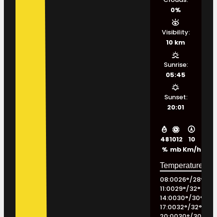
0%
Visibility:
10 km
Sunrise:
05:45
Sunset:
20:01
48
1012
10
%
mb
Km/h
08:00
26
°
/
28
°
11:00
29
°
/
32
°
14:00
30
°
/
30
°
17:00
32
°
/
32
°
20:00
30
°
/
30
°