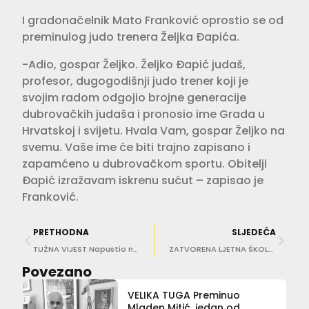
I gradonačelnik Mato Franković oprostio se od
preminulog judo trenera Željka Đapića.
-Adio, gospar Željko. Željko Đapić judaš,
profesor, dugogodišnji judo trener koji je
svojim radom odgojio brojne generacije
dubrovačkih judaša i pronosio ime Grada u
Hrvatskoj i svijetu. Hvala Vam, gospar Željko na
svemu. Vaše ime će biti trajno zapisano i
zapamćeno u dubrovačkom sportu. Obitelji
Đapić izražavam iskrenu sućut – zapisao je
Franković.
PRETHODNA
SLJEDEĆA
TUŽNA VIJEST Napustio nas je trofejni judo trener Željko Đapić
ZATVORENA LJETNA ŠKOLA FILMA ŠIPAN Prikazani radovi 54 djece
Povezano
VELIKA TUGA Preminuo
Mladen Mitić, jedan od