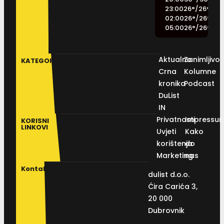
23:00
26
°
/
26
°
02:00
26
°
/
26
°
05:00
26
°
/
26
°
Aktualno
Zanimljivos
KATEGORIJE
Crna
Kolumne
kronika
Podcast
DuList
IN
Privatnosti
Impressu
KORISNI
LINKOVI
Uvjeti
Kako
korištenja
do
Marketing
nas
Kontakt
dulist d.o.o.
Ćira Carića 3,
20 000
Dubrovnik