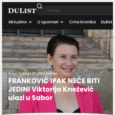
Aktualno
U spomen
Crna kronika
Dulist 
Autor:
Dulist
14.05.2024.
Politika
FRANKOVIĆ IPAK NEĆE BITI
JEDINI Viktorija Knežević
ulazi u Sabor