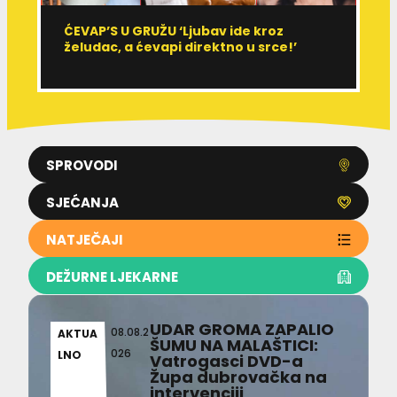
ĆEVAP’S U GRUŽU ‘Ljubav ide kroz
V
želudac, a ćevapi direktno u srce!’
d
SPROVODI
SJEĆANJA
NATJEČAJI
DEŽURNE LJEKARNE
UDAR GROMA ZAPALIO
08.08.2
AKTUA
ŠUMU NA MALAŠTICI:
026
LNO
Vatrogasci DVD-a
Župa dubrovačka na
intervenciji