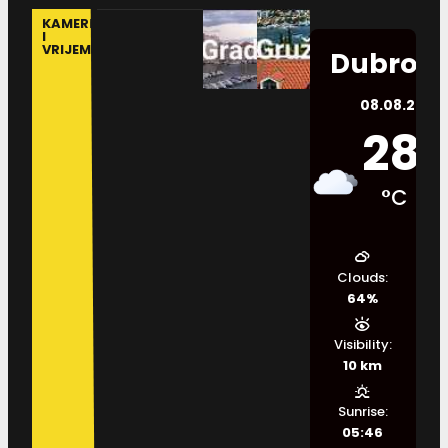
KAMERE
I
VRIJEME
Dubrovn
08.08.2026.
28
°C
Clouds:
64%
Visibility:
10 km
Sunrise:
05:46