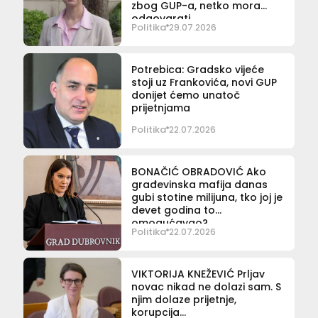
zbog GUP-a, netko mora
odgovarati
Politika
29.07.2026
Potrebica: Gradsko vijeće
stoji uz Frankovića, novi GUP
donijet ćemo unatoč
prijetnjama
Politika
22.07.2026
BONAČIĆ OBRADOVIĆ Ako
građevinska mafija danas
gubi stotine milijuna, tko joj je
devet godina to
omogućavao?
Politika
22.07.2026
VIKTORIJA KNEŽEVIĆ Prljav
novac nikad ne dolazi sam. S
njim dolaze prijetnje,
korupcija…