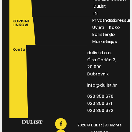
DuList
IN
Privatnosti
Impressu
KORISNI
LINKOVI
Uvjeti
Kako
korištenja
do
Marketing
nas
Kontakt
dulist d.o.o.
Ćira Carića 3,
20 000
Dubrovnik
info@dulist.hr
020 350 670
020 350 671
020 350 672
2026 © DuList | All Rights