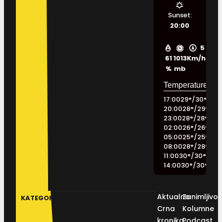
Sunset:
20:00
5
61
1013
Km/h
%
mb
17:00
29
°
/
30
°
20:00
28
°
/
29
°
23:00
28
°
/
28
°
02:00
26
°
/
26
°
05:00
25
°
/
25
°
08:00
28
°
/
28
°
11:00
30
°
/
30
°
14:00
30
°
/
30
°
Aktualno
Zanimljivos
KATEGORIJE
Crna
Kolumne
kronika
Podcast