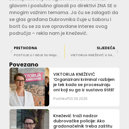
glavom i poslušno glasali po direktivi ZNA SE o
mnogim važnim temama. Ja ću se zalagati da
se glas građana Dubrovnika čuje u Saboru i
borit ću se za sve opravdane interes ovog
područja – rekla nam je Knežević.
PRETHODNA
SLJEDEĆA
POSTOJE LI I GDJE SU Najveći izazov studije prihvatnog kapaciteta bili su podatci
VIKTORIJA KNEŽEVIĆ U SABORU ĆE VOLONTIRATI Neću primati plaću, tako sam odabrala!
Povezano
VIKTORIJA KNEŽEVIĆ
‘Organizirani kriminal razbijen
je tek kada se procesuiraju
oni koji su ga iz sustava štitili’
Politika
03.08.2026
Knežević traži nadzor
dubrovačke policije: Ako
gradonačelnik treba zaštitu