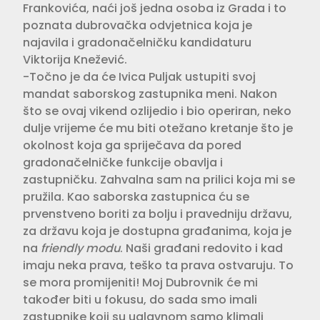
Frankovića, naći još jedna osoba iz Grada i to
poznata dubrovačka odvjetnica koja je
najavila i gradonačelničku kandidaturu
Viktorija Knežević.
-Točno je da će Ivica Puljak ustupiti svoj
mandat saborskog zastupnika meni. Nakon
što se ovaj vikend ozlijedio i bio operiran, neko
dulje vrijeme će mu biti otežano kretanje što je
okolnost koja ga spriječava da pored
gradonačelničke funkcije obavlja i
zastupničku. Zahvalna sam na prilici koja mi se
pružila. Kao saborska zastupnica ću se
prvenstveno boriti za bolju i pravedniju državu,
za državu koja je dostupna građanima, koja je
na
friendly modu
. Naši građani redovito i kad
imaju neka prava, teško ta prava ostvaruju. To
se mora promijeniti! Moj Dubrovnik će mi
također biti u fokusu, do sada smo imali
zastupnike koji su uglavnom samo klimali