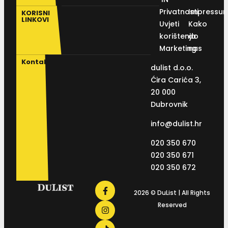
Privatnosti
Impressu
KORISNI
LINKOVI
Uvjeti
Kako
korištenja
do
Marketing
nas
Kontakt
dulist d.o.o.
Ćira Carića 3,
20 000
Dubrovnik
info@dulist.hr
020 350 670
020 350 671
020 350 672
2026 © DuList | All Rights
Reserved