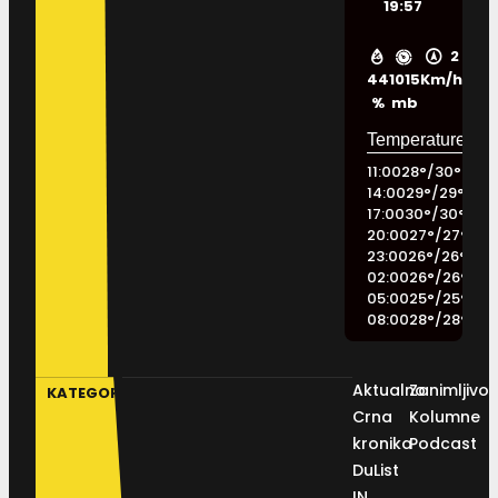
19:57
2
44
1015
Km/h
%
mb
11:00
28
°
/
30
°
14:00
29
°
/
29
°
17:00
30
°
/
30
°
20:00
27
°
/
27
°
23:00
26
°
/
26
°
02:00
26
°
/
26
°
05:00
25
°
/
25
°
08:00
28
°
/
28
°
Aktualno
Zanimljivos
KATEGORIJE
Crna
Kolumne
kronika
Podcast
DuList
IN