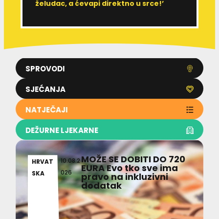
želudac, a ćevapi direktno u srce!’
d
SPROVODI
SJEĆANJA
NATJEČAJI
DEŽURNE LJEKARNE
MOŽE SE DOBITI DO 720
10.08.2
HRVAT
EURA Evo tko sve ima
026
SKA
pravo na inkluzivni
dodatak