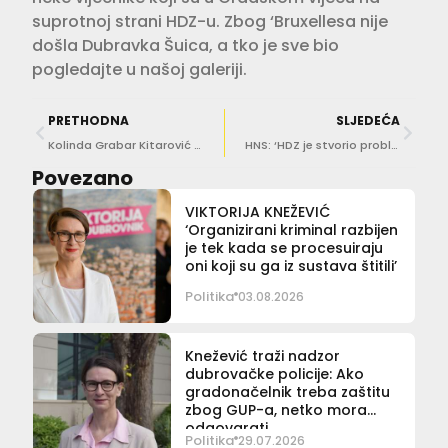
suprotnoj strani HDZ-u. Zbog ‘Bruxellesa nije
došla Dubravka Šuica, a tko je sve bio
pogledajte u našoj galeriji.
PRETHODNA
SLJEDEĆA
Kolinda Grabar Kitarović u obilasku krajnjeg juga Hrvatske
HNS: ‘HDZ je stvorio probleme s garažom, neka preuzme i odgovornost za posljedice’
Povezano
VIKTORIJA KNEŽEVIĆ
‘Organizirani kriminal razbijen
je tek kada se procesuiraju
oni koji su ga iz sustava štitili’
Politika
03.08.2026
Knežević traži nadzor
dubrovačke policije: Ako
gradonačelnik treba zaštitu
zbog GUP-a, netko mora
odgovarati
Politika
29.07.2026