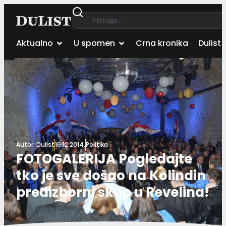
Aktualno
U spomen
Crna kronika
Dulist 
Autor:
Dulist
16.12.2014.
Politika
FOTOGALERIJA Pogledajte
tko je sve došao na Kolindin
predizborni skup u Revelina!