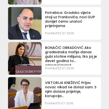
Potrebica: Gradsko vijeće
stoji uz Frankovića, novi GUP
donijet ćemo unatoč
prijetnjama
Politika
22.07.2026
BONAČIĆ OBRADOVIĆ Ako
građevinska mafija danas
gubi stotine milijuna, tko joj je
devet godina to
omogućavao?
Politika
22.07.2026
VIKTORIJA KNEŽEVIĆ Prljav
novac nikad ne dolazi sam. S
njim dolaze prijetnje,
korupcija…
Politika
21.07.2026