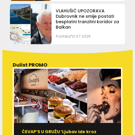
VLAHUŠIĆ UPOZORAVA
Dubrovnik ne smije postati
besplatni tranzitni koridor za
Balkan
Politika
21.07.2026
Dulist PROMO
ĆEVAP’S U GRUŽU ‘Ljubav ide kroz
V