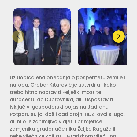
Uz uobičajena obećanja o posperitetu zemlje i
naroda, Grabar Kitarović je ustvrdila i kako
treba hitno napraviti Pelješki most te
autocestu do Dubrovnika, ali i uspostaviti
isključivi gospodarski pojas na Jadranu.
Potporu su joj došli dati brojni HDZ-ovci s juga,
ali bilo je zanimljivo vidjeti i primjerice
zamjenika gradonačelnika Željka Raguža ili
neke vijećnike koji su u Gradskom vijeću na