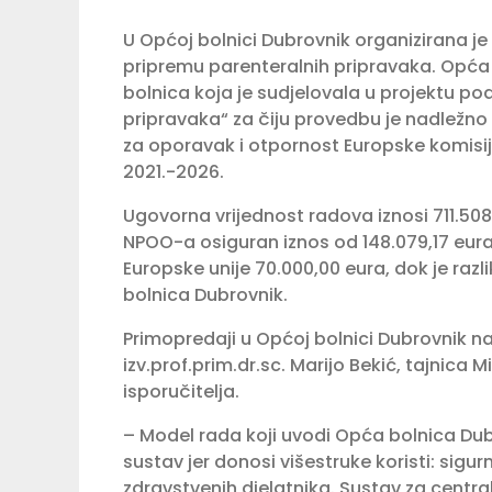
U Općoj bolnici Dubrovnik organizirana 
pripremu parenteralnih pripravaka. Opća b
bolnica koja je sudjelovala u projektu p
pripravaka“ za čiju provedbu je nadležno
za oporavak i otpornost Europske komisi
2021.-2026.
Ugovorna vrijednost radova iznosi 711.508
NPOO-a osiguran iznos od 148.079,17 eura
Europske unije 70.000,00 eura, dok je raz
bolnica Dubrovnik.
Primopredaji u Općoj bolnici Dubrovnik na
izv.prof.prim.dr.sc. Marijo Bekić, tajnica
isporučitelja.
– Model rada koji uvodi Opća bolnica Dub
sustav jer donosi višestruke koristi: sigur
zdravstvenih djelatnika. Sustav za centraln