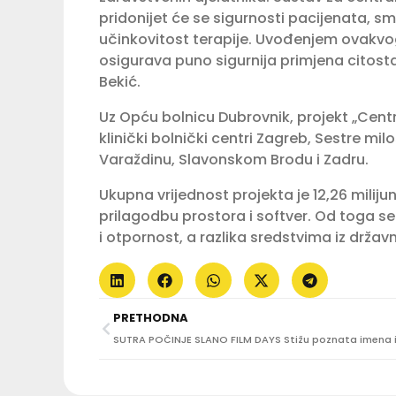
pridonijet će se sigurnosti pacijenata, sm
učinkovitost terapije. Uvođenjem ovakvog 
osigurava puno sigurnija primjena citosta
Bekić.
Uz Opću bolnicu Dubrovnik, projekt „Cent
klinički bolnički centri Zagreb, Sestre milo
Varaždinu, Slavonskom Brodu i Zadru.
Ukupna vrijednost projekta je 12,26 mili
prilagodbu prostora i softver. Od toga se
i otpornost, a razlika sredstvima iz drža
PRETHODNA