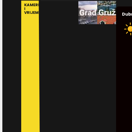
KAMERE
I
VRIJEME
Dub