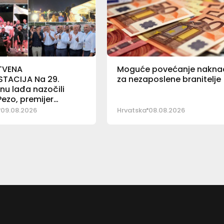
TVENA
Moguće povećanje nakna
STACIJA Na 29.
za nezaposlene branitelje
u lađa nazočili
ezo, premijer
ić i ministar Bačić
09.08.2026
Hrvatska
08.08.2026