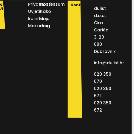
Privatnosti
Impressum
NI
Kontakt
dulist
VI
Uvjeti
Kako
d.o.o.
korištenja
do
Ćira
Marketing
nas
Carića
3, 20
000
Dubrovnik
info@dulist.hr
020 350
670
020 350
671
020 350
672