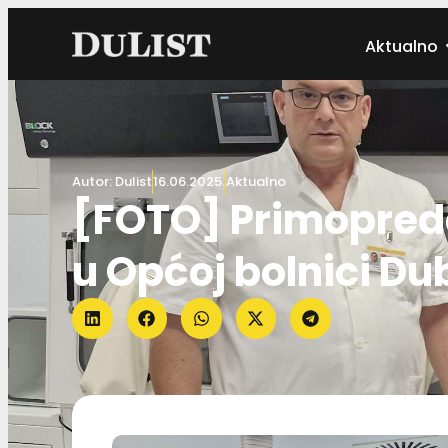
Aktualno
Autor:
Dulist
16.06.2025.
Aktualno
[FOTO] Primopreda
u Općoj bolnici Du