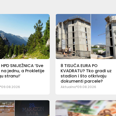
 HPD SNIJEŽNICA ‘Sve
8 TISUĆA EURA PO
 na jednu, a Prokletije
KVADRATU? Tko gradi uz
u stranu!’
stadion i što otkrivaju
dokumenti parcele?
09.08.2026
Aktualno
09.08.2026