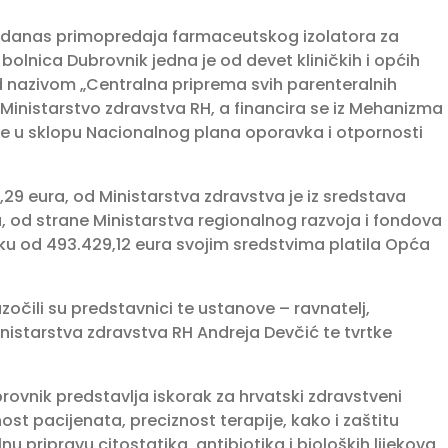
je danas primopredaja farmaceutskog izolatora za
olnica Dubrovnik jedna je od devet kliničkih i općih
od nazivom „Centralna priprema svih parenteralnih
 Ministarstvo zdravstva RH, a financira se iz Mehanizma
je u sklopu Nacionalnog plana oporavka i otpornosti
,29 eura, od Ministarstva zdravstva je iz sredstava
, od strane Ministarstva regionalnog razvoja i fondova
liku od 493.429,12 eura svojim sredstvima platila Opća
zočili su predstavnici te ustanove – ravnatelj,
 Ministarstva zdravstva RH Andreja Devčić te tvrtke
rovnik predstavlja iskorak za hrvatski zdravstveni
nost pacijenata, preciznost terapije, kako i zaštitu
u pripravu citostatika, antibiotika i bioloških lijekova