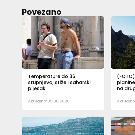
Povezano
Temperature do 36
(FOTO)
stupnjeva, stiže i saharski
planine
pijesak
na drug
Aktualno
09.08.2026
Aktualno