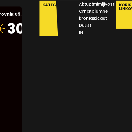
Aktualno
Zanimljivosti
KATEGORIJE
KORIS
LINKO
Crna
Kolumne
09.08.2026.
rovnik
kronika
Podcast
Humidity:
30
°C
DuList
54 %
IN
Pressure:
1015 mb
Wind:
17
Km/h
Clouds:
0%
Visibility:
10 km
Sunrise:
05:47