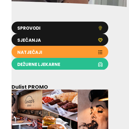
SPROVODI
SJEĆANJA
NATJEČAJI
DEŽURNE LJEKARNE
Dulist PROMO