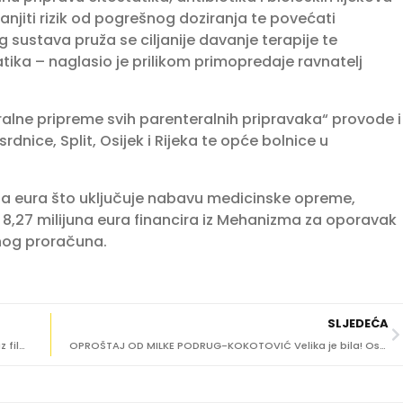
anjiti rizik od pogrešnog doziranja te povećati
sustava pruža se ciljanije davanje terapije te
tika – naglasio je prilikom primopredaje ravnatelj
ralne pripreme svih parenteralnih pripravaka“ provode i
srdnice, Split, Osijek i Rijeka te opće bolnice u
juna eura što uključuje nabavu medicinske opreme,
 8,27 milijuna eura financira iz Mehanizma za oporavak
vnog proračuna.
SLJEDEĆA
SUTRA POČINJE SLANO FILM DAYS Stižu poznata imena iz filmske industrije
OPROŠTAJ OD MILKE PODRUG-KOKOTOVIĆ Velika je bila! Ostala je do kraja vjerna sebi i Dubrovniku