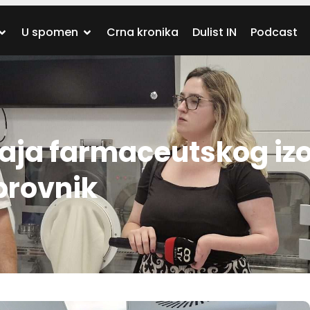
U spomen
Crna kronika
Dulist IN
Podcast
ja farmaceutskog izo
brovnik