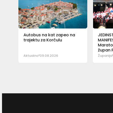
Autobus na kat zapeo na
JEDINS
trajektu za Korčulu
MANIFE
Maraton
župan P
Plenkov
Aktualno
09.08.2026
Županija