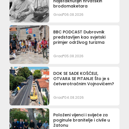
najistaknutijih hrvatskih
brodomaketara
Grad
06.08.2026
BBC PODCAST Dubrovnik
predstavljen kao svjetski
primjer održivog turizma
Grad
05.08.2026
DOK SE SADE KOŠĆELE,
OTVARA SE PITANJE Što je s
četverotračnim Vojnovićem?
Grad
04.08.2026
Položeni vijenci i svijeće za
poginule branitelje i civile u
Zatonu