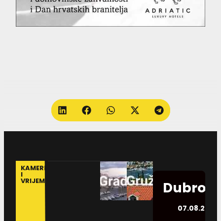
KAMERE
I
VRIJEME
Dubrovn
07.08.2026.