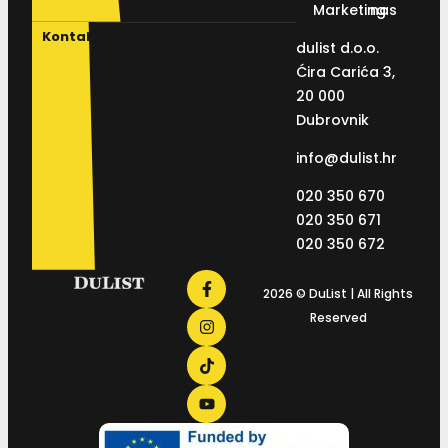
Marketing
nas
Kontakt
dulist d.o.o.
Ćira Carića 3,
20 000
Dubrovnik
info@dulist.hr
020 350 670
020 350 671
020 350 672
2026 © DuList | All Rights
Reserved