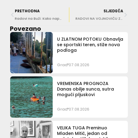
PRETHODNA
SLJEDEĆA
Radovi na Buži: Kako napreduje sanacija pješačkog pothodnika?
RADOVI NA VOJNOVIĆU Zatvara se dio prometnog traka, uvodi se nova regulacija
Povezano
U ZLATNOM POTOKU Obnavlja
se sportski teren, stiže nova
podloga
Grad
07.08.2026
VREMENSKA PROGNOZA
Danas obilje sunca, sutra
mogući pljuskovi
Grad
07.08.2026
VELIKA TUGA Preminuo
Mladen Mitić, jedan od