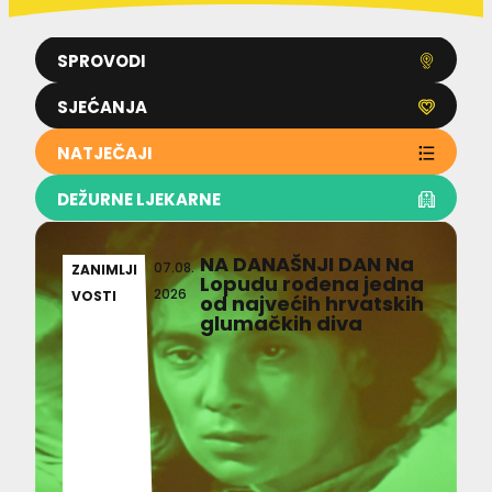
SPROVODI
SJEĆANJA
NATJEČAJI
DEŽURNE LJEKARNE
NA DANAŠNJI DAN Na
07.08.
ZANIMLJI
Lopudu rođena jedna
2026
VOSTI
od najvećih hrvatskih
glumačkih diva