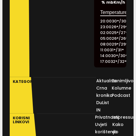
%
mb
Km/h
20:00
30
°
/
30
°
23:00
26
°
/
29
°
02:00
25
°
/
27
°
05:00
26
°
/
26
°
08:00
29
°
/
29
°
11:00
31
°
/
31
°
14:00
30
°
/
30
°
17:00
32
°
/
32
°
Aktualno
Zanimljivos
KATEGORIJE
Crna
Kolumne
kronika
Podcast
DuList
IN
Privatnosti
Impressu
KORISNI
LINKOVI
Uvjeti
Kako
korištenja
do