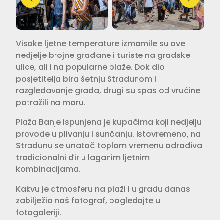
Visoke ljetne temperature izmamile su ove
nedjelje brojne građane i turiste na gradske
ulice, ali i na popularne plaže. Dok dio
posjetitelja bira šetnju Stradunom i
razgledavanje grada, drugi su spas od vrućine
potražili na moru.
Plaža Banje ispunjena je kupačima koji nedjelju
provode u plivanju i sunčanju. Istovremeno, na
Stradunu se unatoč toplom vremenu odrađiva
tradicionalni đir u laganim ljetnim
kombinacijama.
Kakvu je atmosferu na plaži i u gradu danas
zabilježio naš fotograf, pogledajte u
fotogaleriji.