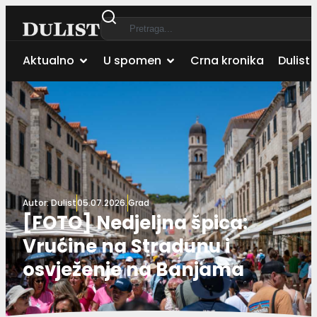
Aktualno
U spomen
Crna kronika
Dulist 
Autor:
Dulist
05.07.2026.
Grad
[FOTO] Nedjeljna špica:
Vrućine na Stradunu i
osvježenje na Banjama