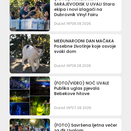
SARAJEVODISK U UVALI Stara
ekipa i novi izlagači na
Dubrovnik Vinyl Fairu
DuList IN
08.08.2026
MEĐUNARODNI DAN MAČAKA
Posebne životinje koje osvoje
svaki dom
DuList IN
08.08.2026
(FOTO/VIDEO) NOĆ UVALE
Publika uglas pjevala
Bebekove hitove
DuList IN
07.08.2026
(FOTO) Savršena ljetna večer
za đir Uvalom