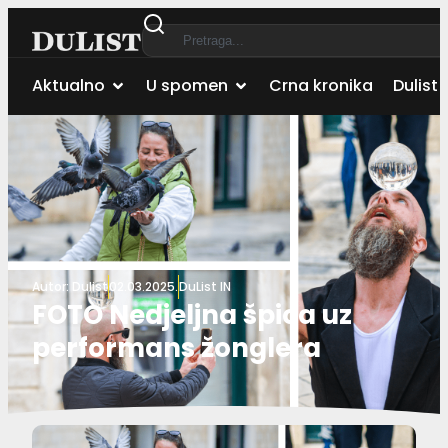
Aktualno
U spomen
Crna kronika
Dulist 
Autor:
Dulist
02.03.2025.
DuList IN
FOTO Nedjeljna špica uz
performans žonglera