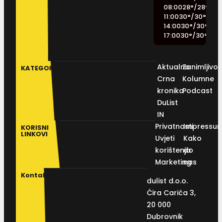
08:00
28
°
/
28
°
11:00
30
°
/
30
°
14:00
30
°
/
30
°
17:00
30
°
/
30
°
Aktualno
Zanimljivos
KATEGORIJE
Crna
Kolumne
kronika
Podcast
DuList
IN
Privatnosti
Impressu
KORISNI
LINKOVI
Uvjeti
Kako
korištenja
do
Marketing
nas
Kontakt
dulist d.o.o.
Ćira Carića 3,
20 000
Dubrovnik