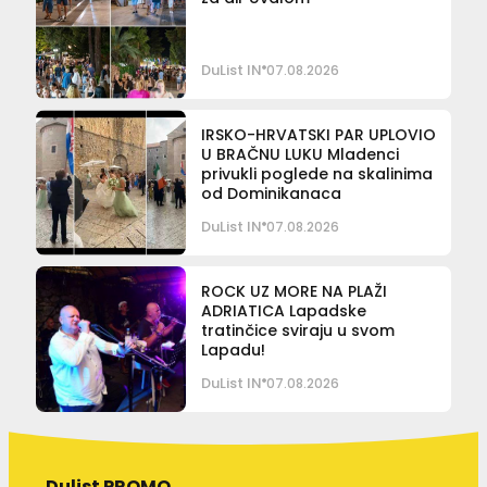
DuList IN
07.08.2026
IRSKO-HRVATSKI PAR UPLOVIO
U BRAČNU LUKU Mladenci
privukli poglede na skalinima
od Dominikanaca
DuList IN
07.08.2026
ROCK UZ MORE NA PLAŽI
ADRIATICA Lapadske
tratinčice sviraju u svom
Lapadu!
DuList IN
07.08.2026
Dulist PROMO