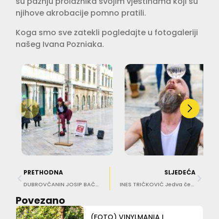
su pažnju prolaznika svojim vještinama koji su
njihove akrobacije pomno pratili.
Koga smo sve zatekli pogledajte u fotogaleriji
našeg Ivana Pozniaka.
PRETHODNA
SLJEDEĆA
DUBROVČANIN JOSIP BAČIĆ Svjetski, a naš
INES TRIČKOVIĆ Jedva čekam turneju po dalekoj Aziji
Povezano
(FOTO) VINYLMANIA I