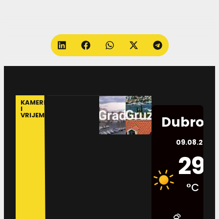
KAMERE
I
VRIJEME
Dubrovn
09.08.2026.
29
°C