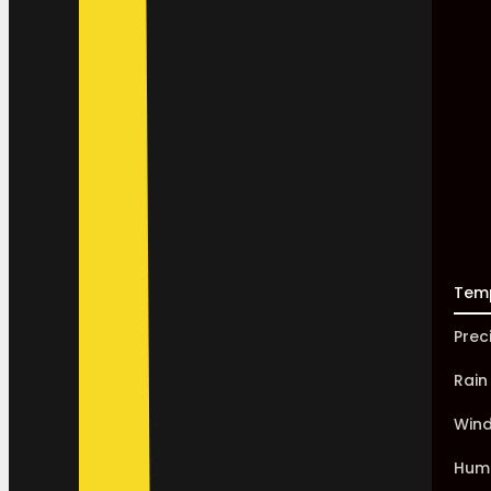
Tem
Prec
Rain
Win
Humi