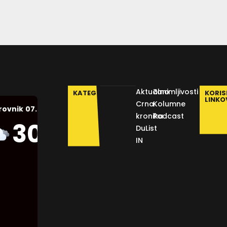
Aktualno
Zanimljivosti
KATEGORIJE
KORIS
LINKO
Crna
Kolumne
07.08.2026.
rovnik
kronika
Podcast
Humidity:
30
°C
DuList
45 %
IN
Pressure:
1011 mb
Wind:
13
Km/h