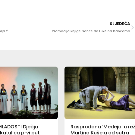
SLJEDEĆA
IZLOŽBA ‘MARGARITI’ Slikarica Ivona Šimunović predstavlja žene u povijesnom, ali i suvremenom kontekstu
Promocija knjige Dance de Luxe na Dančama
MLADOSTI Dječja
Rasprodana ‘Medeja’ u reži
katulica prvi put
Martina Kušeja od sutra