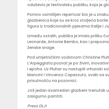
oduševio je festivalsku publiku, koja je 
Pomno osmišljen repertoar bio je u znaku 
glazbenica koje su se kroz stoljeća borile 
figura iz tradicionalnih pjesama Italije i 
Između ostalih, publika je imala priliku ču
Leonarde, Antonie Bembo, kao i prepoznat
ženske snage.
Pod umjetničkim vodstvom Christine Pluh
L’Arpeggiata poznat je po živim, inovati
i epoha. Uz Pluhar su nastupili vrhunski s
Mancini i Vincenzo Capezzuto, svaki sa 
prisutnošću na pozornici.
Još jedan izvanredan glazbeni trenutak u 
zasigurno pamtiti.
Press DLJI