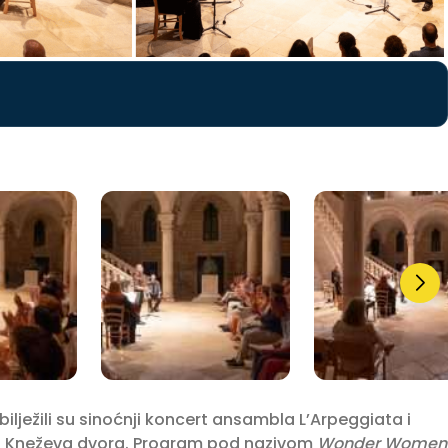
bilježili su sinoćnji koncert ansambla L’Arpeggiata i
riju Kneževa dvora. Program pod nazivom
Wonder Women