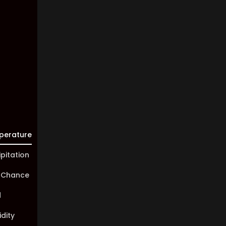
Clouds:
90%
Visibility:
10 km
Sunrise:
05:45
Sunset:
20:01
perature
ipitation
 Chance
d
dity