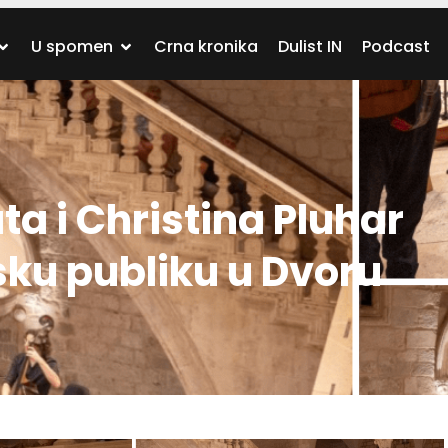
U spomen
Crna kronika
Dulist IN
Podcast
a i Christina Pluhar
sku publiku u Dvoru