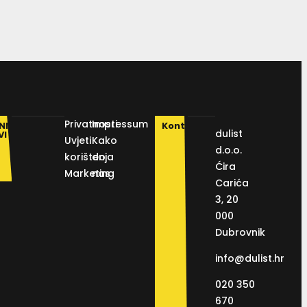
Privatnosti
Impressum
NI
Kontakt
dulist
VI
Uvjeti
Kako
d.o.o.
korištenja
do
Ćira
Marketing
nas
Carića
3, 20
000
Dubrovnik
info@dulist.hr
020 350
670