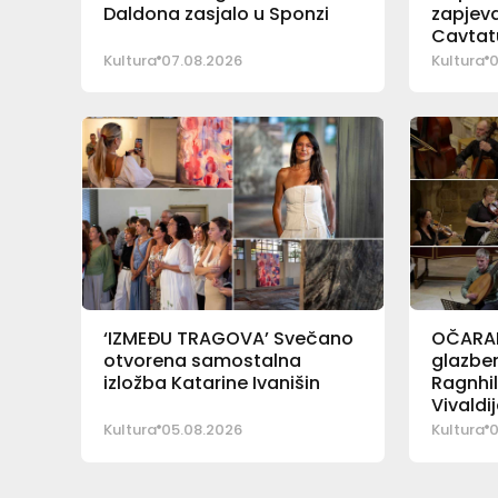
Daldona zasjalo u Sponzi
zapjeva
Cavtat
Kultura
07.08.2026
Kultura
0
‘IZMEĐU TRAGOVA’ Svečano
OČARAL
otvorena samostalna
glazben
izložba Katarine Ivanišin
Ragnhil
Vivaldij
Kultura
05.08.2026
Kultura
0