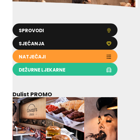
SPROVODI
SJEĆANJA
NATJEČAJI
DEŽURNE LJEKARNE
Dulist PROMO