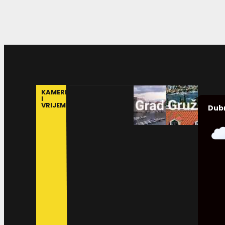
KAMERE
I
VRIJEME
Dub