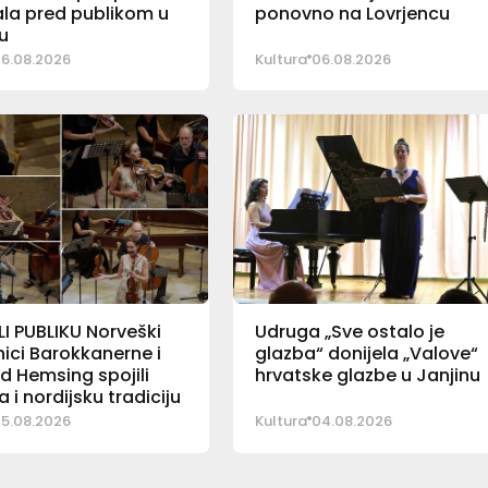
la pred publikom u
ponovno na Lovrjencu
u
6.08.2026
Kultura
06.08.2026
I PUBLIKU Norveški
Udruga „Sve ostalo je
ici Barokkanerne i
glazba“ donijela „Valove“
d Hemsing spojili
hrvatske glazbe u Janjinu
a i nordijsku tradiciju
5.08.2026
Kultura
04.08.2026