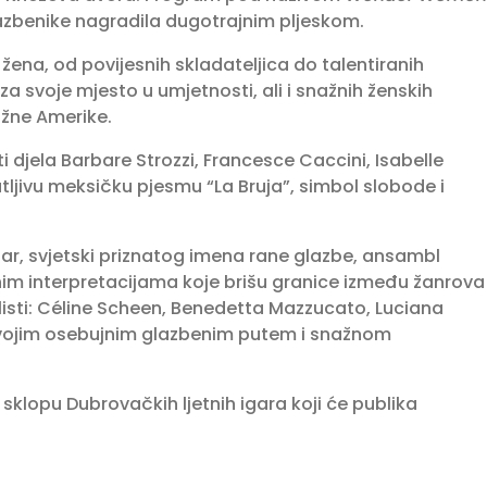
glazbenike nagradila dugotrajnim pljeskom.
žena, od povijesnih skladateljica do talentiranih
za svoje mjesto u umjetnosti, ali i snažnih ženskih
Južne Amerike.
ti djela Barbare Strozzi, Francesce Caccini, Isabelle
ljivu meksičku pjesmu “La Bruja”, simbol slobode i
ar, svjetski priznatog imena rane glazbe, ansambl
vnim interpretacijama koje brišu granice između žanrova
olisti: Céline Scheen, Benedetta Mazzucato, Luciana
svojim osebujnim glazbenim putem i snažnom
sklopu Dubrovačkih ljetnih igara koji će publika