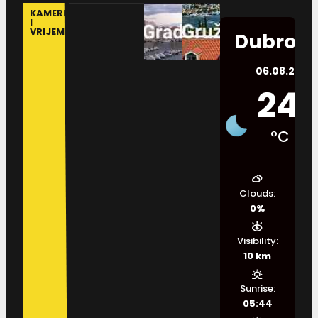
KAMERE
I
VRIJEME
Dubrovn
06.08.2026.
24
°C
Clouds:
0%
Visibility:
10 km
Sunrise:
05:44