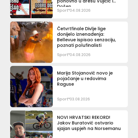
ponovno u dresu Vujičić i
Došen
Sport
04.08.2026
Četvrtfinale Divlje lige
donijelo iznenađenja:
Bellevue ispisao senzaciju,
poznati polufinalisti
Sport
04.08.2026
Marija Stojanović novo je
pojačanje u redovima
Raguse
Sport
03.08.2026
NOVI HRVATSKI REKORD!
Jakov Buratović ostvario
sjajan uspjeh na Norsemanu