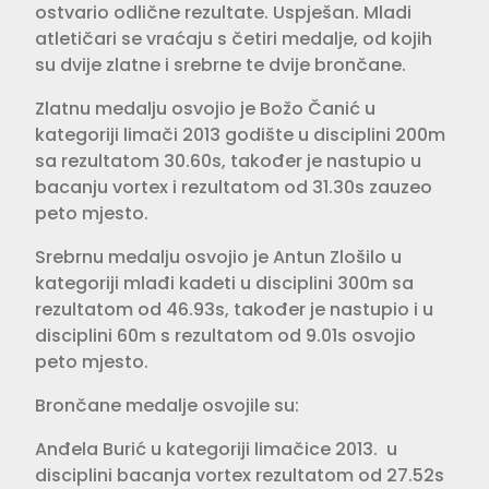
ostvario odlične rezultate. Uspješan. Mladi
atletičari se vraćaju s četiri medalje, od kojih
su dvije zlatne i srebrne te dvije brončane.
Zlatnu medalju osvojio je Božo Čanić u
kategoriji limači 2013 godište u disciplini 200m
sa rezultatom 30.60s, također je nastupio u
bacanju vortex i rezultatom od 31.30s zauzeo
peto mjesto.
Srebrnu medalju osvojio je Antun Zlošilo u
kategoriji mlađi kadeti u disciplini 300m sa
rezultatom od 46.93s, također je nastupio i u
disciplini 60m s rezultatom od 9.01s osvojio
peto mjesto.
Brončane medalje osvojile su:
Anđela Burić u kategoriji limačice 2013. u
disciplini bacanja vortex rezultatom od 27.52s