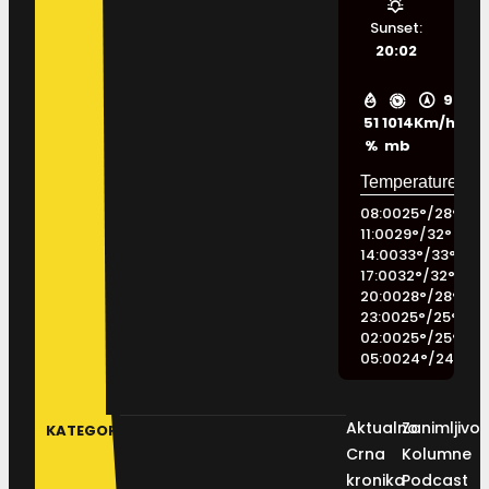
Sunset:
20:02
9
51
1014
Km/h
%
mb
08:00
25
°
/
28
°
11:00
29
°
/
32
°
14:00
33
°
/
33
°
17:00
32
°
/
32
°
20:00
28
°
/
28
°
23:00
25
°
/
25
°
02:00
25
°
/
25
°
05:00
24
°
/
24
°
Aktualno
Zanimljivos
KATEGORIJE
Crna
Kolumne
kronika
Podcast