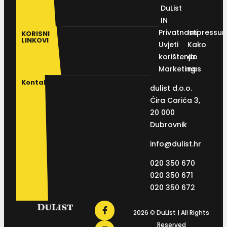
DuList
IN
Privatnosti
Impressu
KORISNI
LINKOVI
Uvjeti
Kako
korištenja
do
Marketing
nas
Kontakt
dulist d.o.o.
Ćira Carića 3,
20 000
Dubrovnik
info@dulist.hr
020 350 670
020 350 671
020 350 672
2026 © DuList | All Rights
Reserved