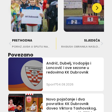
PRETHODNA
SLJEDEĆA
PORAZ JUGA U SPLITU Naslov prvaka Hrvatske ostao kod Jadrana
RAGUSA OBRANILA NASLOV PRVAKA Odnijele pobjedu u posljednjoj četvrtini
Povezano
Andrić, Dubelj, Vodopija i
Loncović i ove sezone u
redovima KK Dubrovnik
Sport
04.08.2026
Novo pojačanje i dva
povratka: KK Dubrovnik
doveo Viktora Tashovskog,