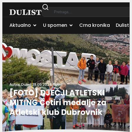
Aktualno
U spomen
Crna kronika
Dulist 
Autor:
Dulist
28.05.2024.
Sport
[FOTO] DJEČJI ATLETSKI
MITING Četiri medalje za
Atletski klub Dubrovnik