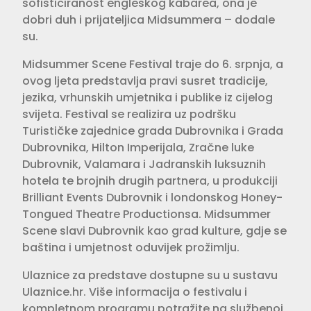
sofisticiranost engleskog kabarea, ona je
dobri duh i prijateljica Midsummera – dodale
su.
Midsummer Scene Festival traje do 6. srpnja, a
ovog ljeta predstavlja pravi susret tradicije,
jezika, vrhunskih umjetnika i publike iz cijelog
svijeta. Festival se realizira uz podršku
Turističke zajednice grada Dubrovnika i Grada
Dubrovnika, Hilton Imperijala, Zračne luke
Dubrovnik, Valamara i Jadranskih luksuznih
hotela te brojnih drugih partnera, u produkciji
Brilliant Events Dubrovnik i londonskog Honey-
Tongued Theatre Productionsa. Midsummer
Scene slavi Dubrovnik kao grad kulture, gdje se
baština i umjetnost oduvijek prožimlju.
Ulaznice za predstave dostupne su u sustavu
Ulaznice.hr. Više informacija o festivalu i
kompletnom programu potražite na službenoj