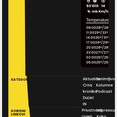
53
1013
14
%
mb
Km/h
08:00
28
°
/
28
°
11:00
29
°
/
32
°
14:00
30
°
/
31
°
17:00
29
°
/
29
°
20:00
28
°
/
28
°
23:00
27
°
/
27
°
02:00
25
°
/
25
°
05:00
25
°
/
25
°
Aktualno
Zanimljivos
KATEGORIJE
Crna
Kolumne
kronika
Podcast
DuList
IN
Privatnosti
Impressu
KORISNI
LINKOVI
Uvjeti
Kako