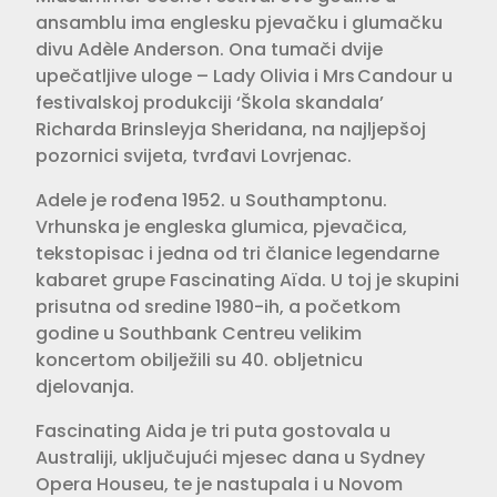
ansamblu ima englesku pjevačku i glumačku
divu Adèle Anderson. Ona tumači dvije
upečatljive uloge – Lady Olivia i Mrs Candour u
festivalskoj produkciji ‘Škola skandala’
Richarda Brinsleyja Sheridana, na najljepšoj
pozornici svijeta, tvrđavi Lovrjenac.
Adele je rođena 1952. u Southamptonu.
Vrhunska je engleska glumica, pjevačica,
tekstopisac i jedna od tri članice legendarne
kabaret grupe Fascinating Aïda. U toj je skupini
prisutna od sredine 1980-ih, a početkom
godine u Southbank Centreu velikim
koncertom obilježili su 40. obljetnicu
djelovanja.
Fascinating Aida je tri puta gostovala u
Australiji, uključujući mjesec dana u Sydney
Opera Houseu, te je nastupala i u Novom