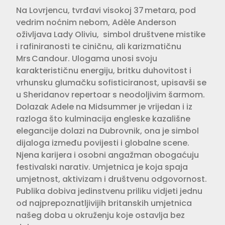
Na Lovrjencu, tvrđavi visokoj 37 metara, pod
vedrim noćnim nebom, Adèle Anderson
oživljava Lady Oliviu, simbol društvene mistike
i rafiniranosti te ciničnu, ali karizmatičnu
Mrs Candour. Ulogama unosi svoju
karakterističnu energiju, britku duhovitost i
vrhunsku glumačku sofisticiranost, upisavši se
u Sheridanov repertoar s neodoljivim šarmom.
Dolazak Adele na Midsummer je vrijedan i iz
razloga što kulminacija engleske kazališne
elegancije dolazi na Dubrovnik, ona je simbol
dijaloga između povijesti i globalne scene.
Njena karijera i osobni angažman obogaćuju
festivalski narativ. Umjetnica je koja spaja
umjetnost, aktivizam i društvenu odgovornost.
Publika dobiva jedinstvenu priliku vidjeti jednu
od najprepoznatljivijih britanskih umjetnica
našeg doba u okruženju koje ostavlja bez