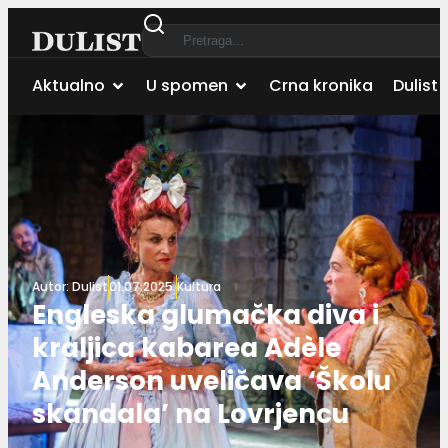
Aktualno
U spomen
Crna kronika
Dulist 
Autor:
Dulist
01.07.2025.
Kultura
Engleska glumačka diva i
kraljica kabarea Adèle
Anderson uveličava ‘Školu
skandala’ na Lovrjencu