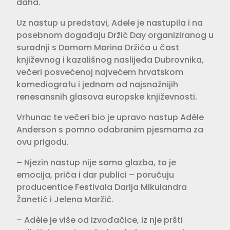
daha.
Uz nastup u predstavi, Adele je nastupila i na
posebnom događaju Držić Day organiziranog u
suradnji s Domom Marina Držića u čast
književnog i kazališnog naslijeđa Dubrovnika,
večeri posvećenoj najvećem hrvatskom
komediografu i jednom od najsnažnijih
renesansnih glasova europske književnosti.
Vrhunac te večeri bio je upravo nastup Adèle
Anderson s pomno odabranim pjesmama za
ovu prigodu.
– Njezin nastup nije samo glazba, to je
emocija, priča i dar publici – poručuju
producentice Festivala Darija Mikulandra
Žanetić i Jelena Maržić.
– Adèle je više od izvođačice, iz nje pršti