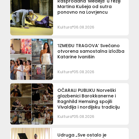
Rasprodana ‘Medeja’ u režiji
Martina Kušeja od sutra
ponovno na Lovrjencu
Kultura
06.08.2026
‘IZMEĐU TRAGOVA’ Svečano
otvorena samostalna izložba
Katarine Ivanišin
Kultura
05.08.2026
OČARALI PUBLIKU Norveški
glazbenici Barokkanerne i
Ragnhild Hemsing spojili
Vivaldija i nordijsku tradiciju
Kultura
05.08.2026
Udruga „Sve ostalo je