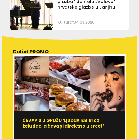
glazba“ donijela „Valove“
hrvatske glazbe u Janjinu
Kultura
04.08.2026
Dulist PROMO
ĆEVAP’S U GRUŽU ‘Ljubav ide kroz
V
želudac, a ćevapi direktno u srce!’
d