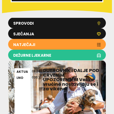
SPROVODI
SJEĆANJA
NATJEČAJI
DEŽURNE LJEKARNE
DUBROVNIK I DALJE POD
08.08.2
AKTUA
CRVENIM
026
LNO
UPOZORENJEM Velike
vrućine nastavljaju se i
za vikend