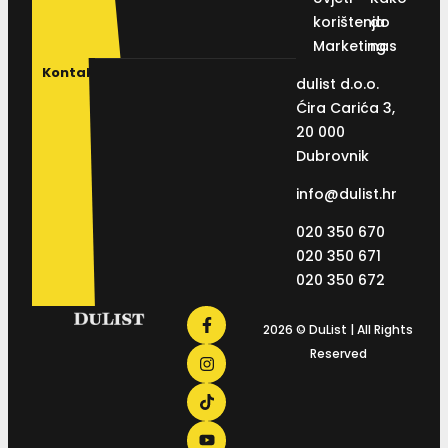
korištenja
do
Marketing
nas
Kontakt
dulist d.o.o.
Ćira Carića 3,
20 000
Dubrovnik
info@dulist.hr
020 350 670
020 350 671
020 350 672
2026 © DuList | All Rights
Reserved