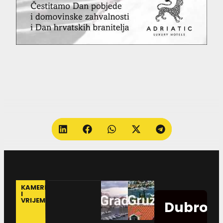
KAMERE
I
VRIJEME
Dubrovn