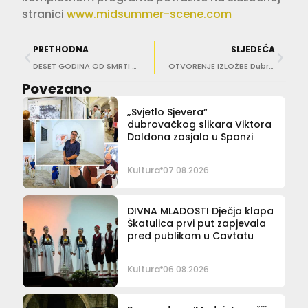
stranici
www.midsummer-scene.com
PRETHODNA
SLJEDEĆA
DESET GODINA OD SMRTI VOLJENOG MAESTRA Koncert u sjećanje na Iva Dražinića
OTVORENJE IZLOŽBE Dubravka Lošić: Libertas Bells
Povezano
„Svjetlo Sjevera“
dubrovačkog slikara Viktora
Daldona zasjalo u Sponzi
Kultura
07.08.2026
DIVNA MLADOSTI Dječja klapa
Škatulica prvi put zapjevala
pred publikom u Cavtatu
Kultura
06.08.2026