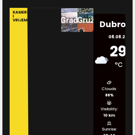
KAMERE
I
VRIJEME
Dubrovn
08.08.2026.
29
°C
Clouds:
88%
Visibility:
10 km
Sunrise: