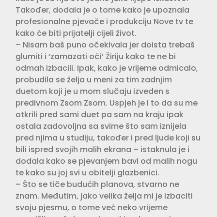
Također, dodala je o tome kako je upoznala
profesionalne pjevače i produkciju Nove tv te
kako će biti prijatelji cijeli život.
– Nisam baš puno očekivala jer doista trebaš
glumiti i ‘zamazati oči’ Žiriju kako te ne bi
odmah izbacili. Ipak, kako je vrijeme odmicalo,
probudila se želja u meni za tim zadnjim
duetom koji je u mom slučaju izveden s
predivnom Zsom Zsom. Uspjeh je i to da su me
otkrili pred sami duet pa sam na kraju ipak
ostala zadovoljna sa svime što sam iznijela
pred njima u studiju, također i pred ljude koji su
bili ispred svojih malih ekrana – istaknula je i
dodala kako se pjevanjem bavi od malih nogu
te kako su joj svi u obitelji glazbenici.
– Što se tiče budućih planova, stvarno ne
znam. Međutim, jako velika želja mi je izbaciti
svoju pjesmu, o tome već neko vrijeme