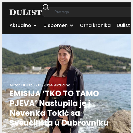
Aktualno
U spomen
Crna kronika
Dulist 
Autor:
Dulist
05.05.2024.
Aktualno
EMISIJA ‘TKO TO TAMO
PJEVA’ Nastupila je i
Nevenka Tokić sa
Sveučilišta u Dubrovniku