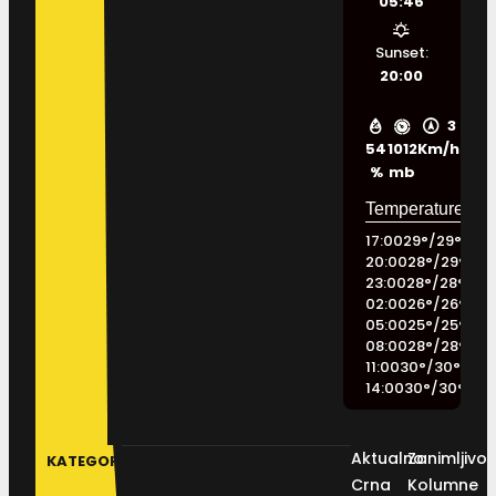
05:46
Sunset:
20:00
3
54
1012
Km/h
%
mb
17:00
29
°
/
29
°
20:00
28
°
/
29
°
23:00
28
°
/
28
°
02:00
26
°
/
26
°
05:00
25
°
/
25
°
08:00
28
°
/
28
°
11:00
30
°
/
30
°
14:00
30
°
/
30
°
Aktualno
Zanimljivos
KATEGORIJE
Crna
Kolumne