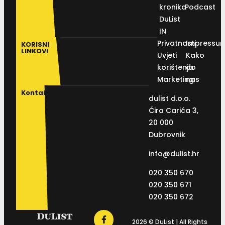
kronika
Podcast
DuList
IN
Privatnosti
Impressu
KORISNI
LINKOVI
Uvjeti
Kako
korištenja
do
Marketing
nas
Kontakt
dulist d.o.o.
Ćira Carića 3,
20 000
Dubrovnik
info@dulist.hr
020 350 670
020 350 671
020 350 672
2026 © DuList | All Rights