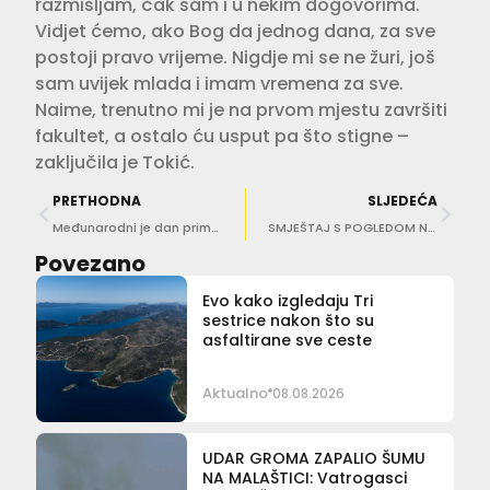
razmišljam, čak sam i u nekim dogovorima.
Vidjet ćemo, ako Bog da jednog dana, za sve
postoji pravo vrijeme. Nigdje mi se ne žuri, još
sam uvijek mlada i imam vremena za sve.
Naime, trenutno mi je na prvom mjestu završiti
fakultet, a ostalo ću usput pa što stigne –
zaključila je Tokić.
PRETHODNA
SLJEDEĆA
Međunarodni je dan primalja
SMJEŠTAJ S POGLEDOM NA MORE Nove poste kampera na putu za Copacabanu
Povezano
Evo kako izgledaju Tri
sestrice nakon što su
asfaltirane sve ceste
Aktualno
08.08.2026
UDAR GROMA ZAPALIO ŠUMU
NA MALAŠTICI: Vatrogasci