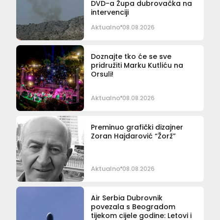
DVD-a Župa dubrovačka na
intervenciji
Aktualno
08.08.2026
Doznajte tko će se sve
pridružiti Marku Kutliću na
Orsuli!
Aktualno
08.08.2026
Preminuo grafički dizajner
Zoran Hajdarović “Žorž”
Aktualno
08.08.2026
Air Serbia Dubrovnik
povezala s Beogradom
tijekom cijele godine: Letovi i