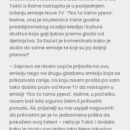
Tokić iz Rame nastupila je u posljednjem
izdanju emisije Nove TV ‘Tko to tamo pjeva’.
Naime, ona je studentica treće godine
preddiplomskog studija Medija i kulture
društva koja gaji ljubav prema glazbi od
djetinjstva. Za DuList je komentirala kako je
došla do same emisije te koji su joj daljnji
planovi?
– Zapravo se nisam uopće prijavila na ovu
emisiju nego na drugu glazbenu emisiju koja se
prikazivala ranije, na koju nisam prošla pa sam
tako dobila poziv od Nove TV da nastupim u
emisiji ‘Tko to tamo pjeva’. Naime, u početku
nisam baš bila sigurna želim li prihvatiti
ponudu. Ali, prijatelji su me uspjeli nagovoriti
da prihvatim jer je to jedinstvena prilika da
pokažem svoj talent – rekla je Tokić i dodala
kako je za nju ovo jedno jako lijepo iskustvo.