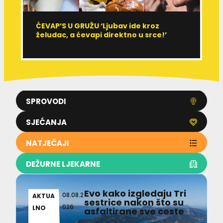
ĆEVAP’S U GRUŽU ‘Ljubav ide kroz
V
želudac, a ćevapi direktno u srce!’
d
SPROVODI
SJEĆANJA
NATJEČAJI
DEŽURNE LJEKARNE
Evo kako izgledaju Tri
08.08.2
AKTUA
sestrice nakon što su
026
LNO
asfaltirane sve ceste