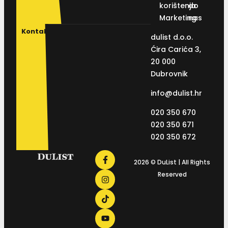
korištenja
do
Marketing
nas
Kontakt
dulist d.o.o.
Ćira Carića 3,
20 000
Dubrovnik
info@dulist.hr
020 350 670
020 350 671
020 350 672
2026 © DuList | All Rights
Reserved