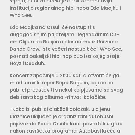
srpnja, publiku očekuje dupli koncert dviju
institucija regionalnog hip-hopa Eda Maajku i
Who See.
Edo Maajka na Orsuli će nastupiti s
dugogodišnjim prijateljem i legendarnim DJ-
em Olijem do Bolijem i plesačima iz Universe
Dance Crew. Iste večeri nastupit će i Who See,
poznati bokeljski hip-hop duo iza kojeg stoje
Noyz i Dedduh.
Koncert započinje u 21:00 sat, a otvorit će ga
mladi omiški reper Bepo Bagulin, koji će se
publici predstaviti s nekoliko pjesama sa svog
debitantskog albuma Prihvati kolačiće.
-Kako bi publici olakšali dolazak, u cijenu
ulaznice uključen je organizirani autobusni
prijevoz do Parka Orsula kao i povratak u grad
nakon završetka programa. Autobusi kreću u