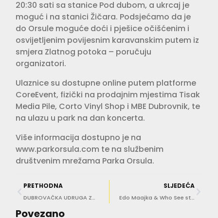
20:30 sati sa stanice Pod dubom, a ukrcaj je
moguć i na stanici Žičara. Podsjećamo da je
do Orsule moguće doći i pješice očišćenim i
osvijetljenim povijesnim karavanskim putem iz
smjera Zlatnog potoka – poručuju
organizatori.
Ulaznice su dostupne online putem platforme
CoreEvent, fizički na prodajnim mjestima Tisak
Media Pile, Corto Vinyl Shop i MBE Dubrovnik, te
na ulazu u park na dan koncerta.
Više informacija dostupno je na
www.parkorsula.com te na službenim
društvenim mrežama Parka Orsula.
PRETHODNA
SLJEDEĆA
DUBROVAČKA UDRUGA ZA UDRUGU SALVE Lella Design i poznate Dubrovkinje na humanitarnoj reviji ‘Humanitas’
Edo Maajka & Who See stižu na Orsulu – osvojite ulaznice!
Povezano