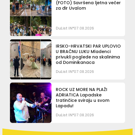
(FOTO) Savršena ljetna večer
za đir Uvalom
DuList IN
07.08.2026
IRSKO-HRVATSKI PAR UPLOVIO
U BRAČNU LUKU Mladenci
privukli poglede na skalinima
od Dominikanaca
DuList IN
07.08.2026
ROCK UZ MORE NA PLAŽI
ADRIATICA Lapadske
tratinčice sviraju u svom
Lapadu!
DuList IN
07.08.2026