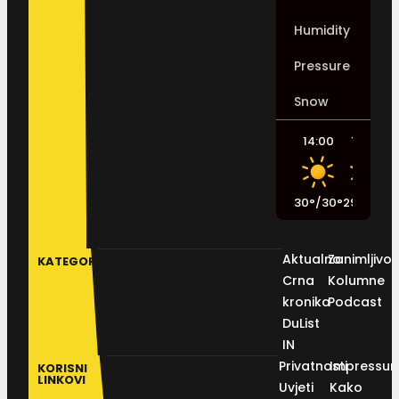
Humidity
Pressure
Snow
14:00
17:00
30
°
/
30
°
29
°
/
29
°
2
Aktualno
Zanimljivos
KATEGORIJE
Crna
Kolumne
kronika
Podcast
DuList
IN
Privatnosti
Impressu
KORISNI
LINKOVI
Uvjeti
Kako