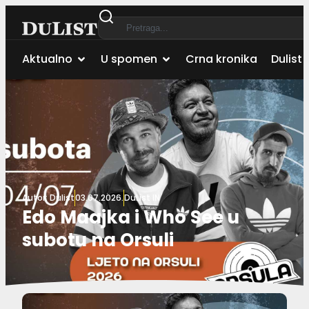
Aktualno
U spomen
Crna kronika
Dulist 
Autor:
Dulist
03.07.2026.
DuList IN
Edo Maajka i Who See u
subotu na Orsuli