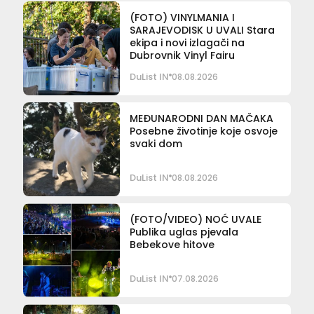
(FOTO) VINYLMANIA I
SARAJEVODISK U UVALI Stara
ekipa i novi izlagači na
Dubrovnik Vinyl Fairu
DuList IN
08.08.2026
MEĐUNARODNI DAN MAČAKA
Posebne životinje koje osvoje
svaki dom
DuList IN
08.08.2026
(FOTO/VIDEO) NOĆ UVALE
Publika uglas pjevala
Bebekove hitove
DuList IN
07.08.2026