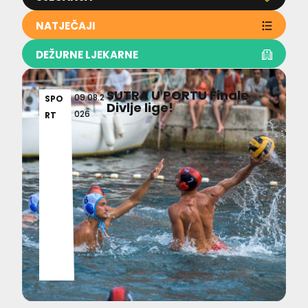
NATJEČAJI
DEŽURNE LJEKARNE
SUTRA U PORTU Finale
09.08.2
SPO
Divlje lige!
026
RT