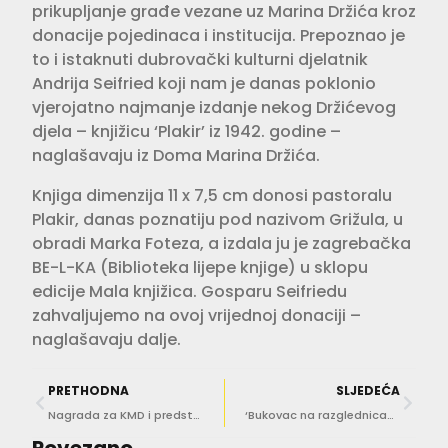
prikupljanje građe vezane uz Marina Držića kroz
donacije pojedinaca i institucija. Prepoznao je
to i istaknuti dubrovački kulturni djelatnik
Andrija Seifried koji nam je danas poklonio
vjerojatno najmanje izdanje nekog Držićevog
djela – knjižicu ‘Plakir’ iz 1942. godine –
naglašavaju iz Doma Marina Držića.
Knjiga dimenzija 11 x 7,5 cm donosi pastoralu
Plakir, danas poznatiju pod nazivom Grižula, u
obradi Marka Foteza, a izdala ju je zagrebačka
BE-L-KA (Biblioteka lijepe knjige) u sklopu
edicije Mala knjižica. Gosparu Seifriedu
zahvaljujemo na ovoj vrijednoj donaciji –
naglašavaju dalje.
PRETHODNA
SLJEDEĆA
Nagrada za KMD i predstavu ‘Maškarate ispod kuplja’ na festivalu Mediteranskog teatra Purgatorije 2022.
‘Bukovac na razglednicama’ Nika Kapetanića ovog petka u kući umjetnika
Povezano