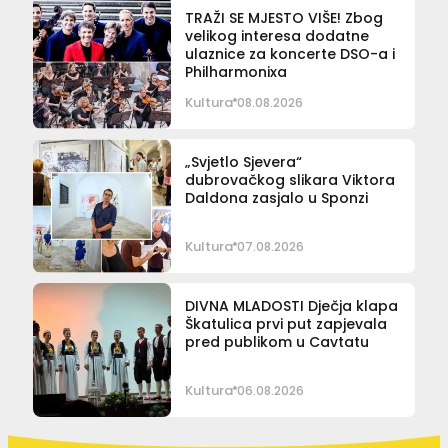
TRAŽI SE MJESTO VIŠE! Zbog
velikog interesa dodatne
ulaznice za koncerte DSO-a i
Philharmonixa
Kultura
08.08.2026
„Svjetlo Sjevera“
dubrovačkog slikara Viktora
Daldona zasjalo u Sponzi
Kultura
07.08.2026
DIVNA MLADOSTI Dječja klapa
Škatulica prvi put zapjevala
pred publikom u Cavtatu
Kultura
06.08.2026