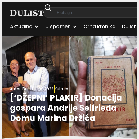
Aktualno
U spomen
Crna kronika
Dulist 
Autor:
Dulist
01.09.2022.
Kultura
[‘DŽEPNI’ PLAKIR] Donacija
gospara Andrije Seifrieda
Domu Marina Držića