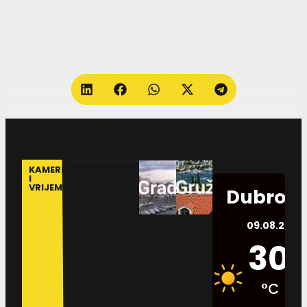
KAMERE
I
VRIJEME
Dubrovn
09.08.2026.
30
°C