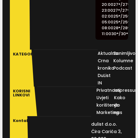
20:00
27
°
/
27
°
23:00
27
°
/
27
°
02:00
25
°
/
25
°
05:00
25
°
/
25
°
08:00
28
°
/
28
°
11:00
30
°
/
30
°
Aktualno
Zanimljivos
KATEGORIJE
Crna
Kolumne
kronika
Podcast
DuList
IN
Privatnosti
Impressu
KORISNI
LINKOVI
Uvjeti
Kako
korištenja
do
Marketing
nas
Kontakt
dulist d.o.o.
Ćira Carića 3,