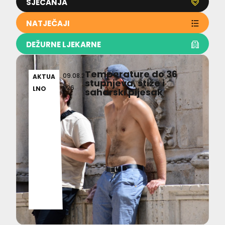
SJEĆANJA
NATJEČAJI
DEŽURNE LJEKARNE
Temperature do 36
09.08.2
AKTUA
stupnjeva, stiže i
026
LNO
saharski pijesak