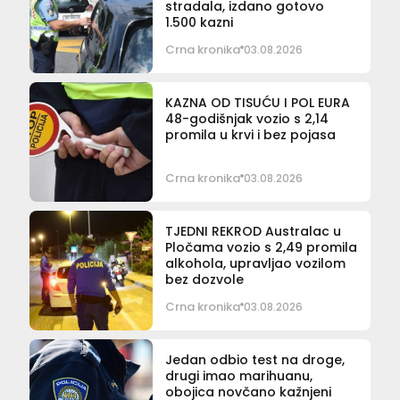
stradala, izdano gotovo
1.500 kazni
Crna kronika
03.08.2026
KAZNA OD TISUĆU I POL EURA
48-godišnjak vozio s 2,14
promila u krvi i bez pojasa
Crna kronika
03.08.2026
TJEDNI REKROD Australac u
Pločama vozio s 2,49 promila
alkohola, upravljao vozilom
bez dozvole
Crna kronika
03.08.2026
Jedan odbio test na droge,
drugi imao marihuanu,
obojica novčano kažnjeni