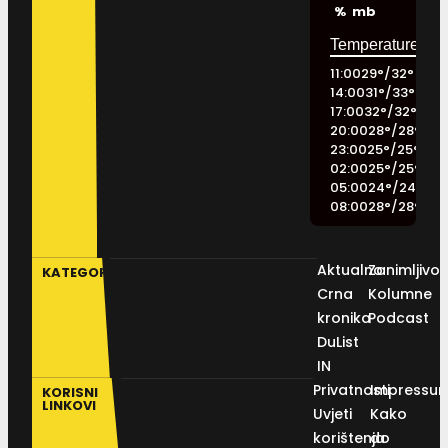
%
mb
11:00
29
°
/
32
°
14:00
31
°
/
33
°
17:00
32
°
/
32
°
20:00
28
°
/
28
°
23:00
25
°
/
25
°
02:00
25
°
/
25
°
05:00
24
°
/
24
°
08:00
28
°
/
28
°
Aktualno
Zanimljivos
KATEGORIJE
Crna
Kolumne
kronika
Podcast
DuList
IN
Privatnosti
Impressu
KORISNI
LINKOVI
Uvjeti
Kako
korištenja
do