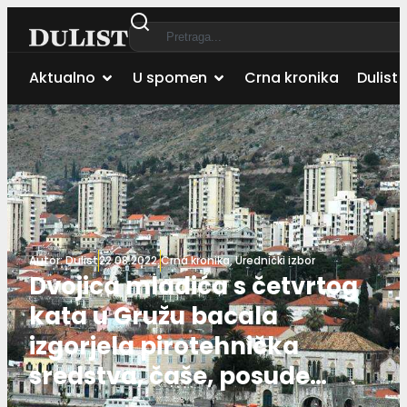
Aktualno
U spomen
Crna kronika
Dulist 
Autor:
Dulist
22.08.2022.
Crna kronika
,
Urednički izbor
Dvojica mladića s četvrtog
kata u Gružu bacala
izgorjela pirotehnička
sredstva, čaše, posude…