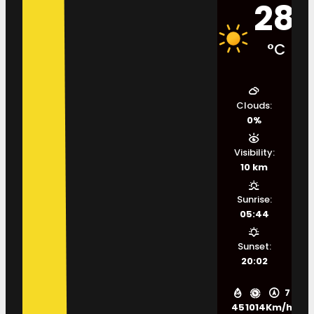
28
°C
Clouds:
0%
Visibility:
10 km
Sunrise:
05:44
Sunset:
20:02
7
45
1014
Km/h