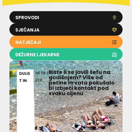
SPROVODI
SJEĆANJA
NATJEČAJI
DEŽURNE LJEKARNE
Biste li se javili šefu na
06.08.2
DULIS
godišnjem? Više od
026
T IN
petine Hrvata pokušalo
bi izbjeći kontakt pod
svaku cijenu