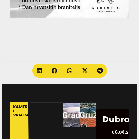
KAMERE
I
VRIJEME
Dubrovn
06.08.2026.