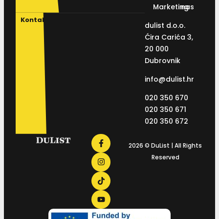
Marketing
nas
Kontakt
dulist d.o.o.
Ćira Carića 3,
20 000
Dubrovnik
info@dulist.hr
020 350 670
020 350 671
020 350 672
2026 © DuList | All Rights
Reserved