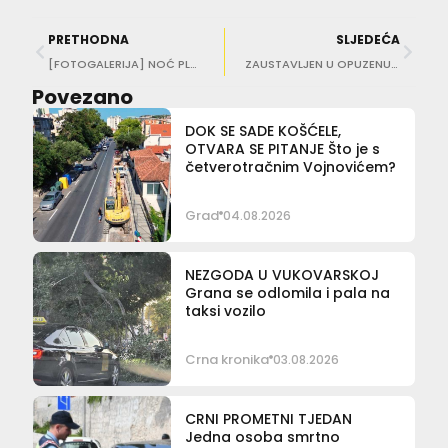
PRETHODNA
SLJEDEĆA
[FOTOGALERIJA] NOĆ PLOČA Na Banjama se pjevalo i plesalo uz Crvenu jabuku!
ZAUSTAVLJEN U OPUZENU 45-godišnjak vozio s 3,39 promila, nije imao vozačku, osobnu…
Povezano
DOK SE SADE KOŠĆELE,
OTVARA SE PITANJE Što je s
četverotračnim Vojnovićem?
Grad
04.08.2026
NEZGODA U VUKOVARSKOJ
Grana se odlomila i pala na
taksi vozilo
Crna kronika
03.08.2026
CRNI PROMETNI TJEDAN
Jedna osoba smrtno