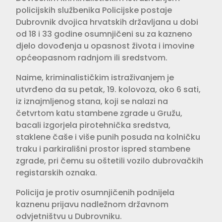
policijskih službenika Policijske postaje
Dubrovnik dvojica hrvatskih državljana u dobi
od 18 i 33 godine osumnjičeni su za kazneno
djelo dovođenja u opasnost života i imovine
općeopasnom radnjom ili sredstvom.
Naime, kriminalističkim istraživanjem je
utvrđeno da su petak, 19. kolovoza, oko 6 sati,
iz iznajmljenog stana, koji se nalazi na
četvrtom katu stambene zgrade u Gružu,
bacali izgorjela pirotehnička sredstva,
staklene čaše i više punih posuda na kolničku
traku i parkirališni prostor ispred stambene
zgrade, pri čemu su oštetili vozilo dubrovačkih
registarskih oznaka.
Policija je protiv osumnjičenih podnijela
kaznenu prijavu nadležnom državnom
odvjetništvu u Dubrovniku.