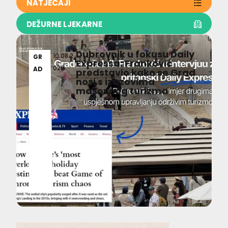
NATJEČAJI
DEŽURNE LJEKARNE
Dubrovnik u fokusu Daily
10.08.2
GR
Expressa: Franković
026
AD
predstavio kako se Grad
nosi s izazovima
masovnog turizma