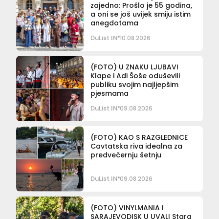
zajedno: Prošlo je 55 godina,
a oni se još uvijek smiju istim
anegdotama
DuList IN
10.08.2026
(FOTO) U ZNAKU LJUBAVI
Klape i Adi Šoše oduševili
publiku svojim najljepšim
pjesmama
DuList IN
09.08.2026
(FOTO) KAO S RAZGLEDNICE
Cavtatska riva idealna za
predvečernju šetnju
DuList IN
09.08.2026
(FOTO) VINYLMANIA I
SARAJEVODISK U UVALI Stara