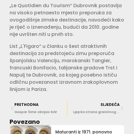
„Le Quotidien du Tourism“ Dubrovnik postavlja
na visoko petnaesto mjesto preporuka za
ovogodišnje zimske destinacije, navodeći kako
je riječ o iznenađenju, budući da 2010. godine
nije uvršten niti u prvih sto.
List „L'Figaro“ u članku o šest atraktivnih
destinacija za predstojeću zimu preporuča
španjolsku Valenciju, marokanski Tangier,
francuski Bonifacio, talijanske gradove Trst i
Napulj te Dubrovnik, za kojeg posebno ističu
odličnu povezanost izravnom zrakoplovnom
linijom iz Pariza.
PRETHODNA
SLJEDEĆA
Gospar Šime obrijao brk!
Ljepša strana graničnog prijelaza
Povezano
Maturanti iz 1971. ponovno