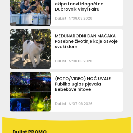
ekipa i novi izlagači na
Dubrovnik Vinyl Fairu
DuList IN
08.08.2026
MEĐUNARODNI DAN MAČAKA
Posebne životinje koje osvoje
svaki dom
DuList IN
08.08.2026
(FOTO/VIDEO) NOĆ UVALE
Publika uglas pjevala
Bebekove hitove
DuList IN
07.08.2026
Dulist PROMO