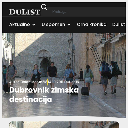
Aktualno
U spomen
Crna kronika
Dulist 
Autor:
Baldo Marunčić
14.10.2011.
DuList IN
Dubrovnik zimska
destinacija