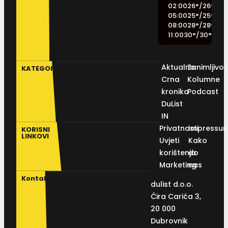
02:00
26
°
/
26
°
05:00
25
°
/
25
°
08:00
28
°
/
28
°
11:00
30
°
/
30
°
Aktualno
Zanimljivos
KATEGORIJE
Crna
Kolumne
kronika
Podcast
DuList
IN
Privatnosti
Impressu
KORISNI
LINKOVI
Uvjeti
Kako
korištenja
do
Marketing
nas
Kontakt
dulist d.o.o.
Ćira Carića 3,
20 000
Dubrovnik