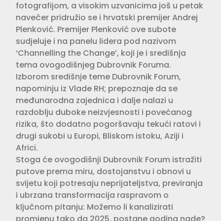
fotografijom, a visokim uzvanicima još u petak
navečer pridružio se i hrvatski premijer Andrej
Plenković. Premijer Plenković ove subote
sudjeluje i na panelu lidera pod nazivom
‘Channelling the Change’, koji je i središnja
tema ovogodišnjeg Dubrovnik Foruma.
Izborom središnje teme Dubrovnik Forum,
napominju iz Vlade RH; prepoznaje da se
međunarodna zajednica i dalje nalazi u
razdoblju duboke neizvjesnosti i povećanog
rizika, što dodatno pogoršavaju tekući ratovi i
drugi sukobi u Europi, Bliskom istoku, Aziji i
Africi.
Stoga će ovogodišnji Dubrovnik Forum istražiti
putove prema miru, dostojanstvu i obnovi u
svijetu koji potresaju neprijateljstva, previranja
i ubrzana transformacija raspravom o
ključnom pitanju: Možemo li kanalizirati
promjenu tako da 2025. postane godina nade?