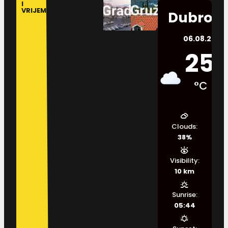
I
VRIJEME
Dubrovn
06.08.2026.
25
°C
Clouds:
38%
Visibility:
10 km
Sunrise:
05:44