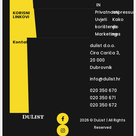
IN
Privatnosti
Impressu
KORISNI
LINKOVI
Uvjeti
Kako
korištenja
do
Marketing
nas
Kontakt
dulist d.o.o.
Ćira Carića 3,
20 000
Dubrovnik
info@dulist.hr
020 350 670
020 350 671
020 350 672
2026 © DuList | All Rights
Reserved