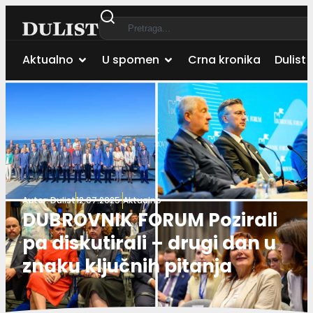
Aktualno
U spomen
Crna kronika
Dulist 
Autor:
Dulist
12.07.2025.
Aktualno
DUBROVNIK FORUM Pozirali
pa diskutirali – drugi dan u
znaku ključnih pitanja