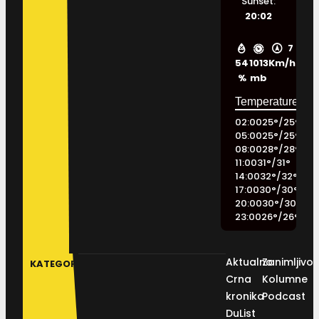
Sunset:
20:02
7
54
1013
Km/h
%
mb
02:00
25
°
/
25
°
05:00
25
°
/
25
°
08:00
28
°
/
28
°
11:00
31
°
/
31
°
14:00
32
°
/
32
°
17:00
30
°
/
30
°
20:00
30
°
/
30
°
23:00
26
°
/
26
°
Aktualno
Zanimljivos
KATEGORIJE
Crna
Kolumne
kronika
Podcast
DuList