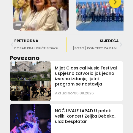
PRETHODNA
SLJEDEĆA
DOBAR KRAJ PRIČE Francuskog državljanina spasili HGSS-ovci nakon pada iznad izvora Omble
[FOTO] KONCERT ZA PAMĆENJE Dubrovački simfonijski orkestar otvorio glazbeni program 76. Igara
Povezano
Mljet Classical Music Festival
uspješno zatvorio još jedno
izvrsno izdanje, ljetni
program se nastavlja
Aktualno
06.08.2026
NOĆ UVALE LAPAD U petak
veliki koncert Željka Bebeka,
ulaz besplatan