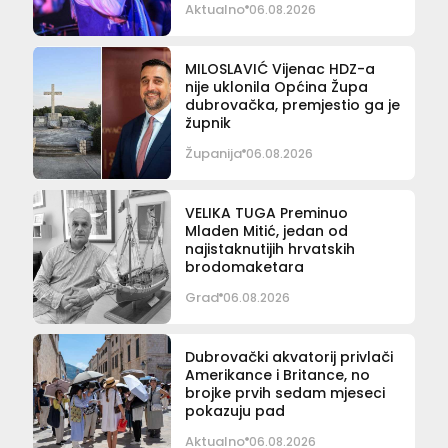
Aktualno
06.08.2026
MILOSLAVIĆ Vijenac HDZ-a
nije uklonila Općina Župa
dubrovačka, premjestio ga je
župnik
Županija
06.08.2026
VELIKA TUGA Preminuo
Mladen Mitić, jedan od
najistaknutijih hrvatskih
brodomaketara
Grad
06.08.2026
Dubrovački akvatorij privlači
Amerikance i Britance, no
brojke prvih sedam mjeseci
pokazuju pad
Aktualno
06.08.2026