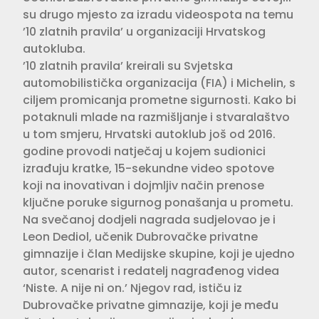
su drugo mjesto za izradu videospota na temu
’10 zlatnih pravila’ u organizaciji Hrvatskog
autokluba.
’10 zlatnih pravila’ kreirali su Svjetska
automobilistička organizacija (FIA) i Michelin, s
ciljem promicanja prometne sigurnosti. Kako bi
potaknuli mlade na razmišljanje i stvaralaštvo
u tom smjeru, Hrvatski autoklub još od 2016.
godine provodi natječaj u kojem sudionici
izrađuju kratke, 15-sekundne video spotove
koji na inovativan i dojmljiv način prenose
ključne poruke sigurnog ponašanja u prometu.
Na svečanoj dodjeli nagrada sudjelovao je i
Leon Dediol, učenik Dubrovačke privatne
gimnazije i član Medijske skupine, koji je ujedno
autor, scenarist i redatelj nagrađenog videa
‘Niste. A nije ni on.’ Njegov rad, ističu iz
Dubrovačke privatne gimnazije, koji je među