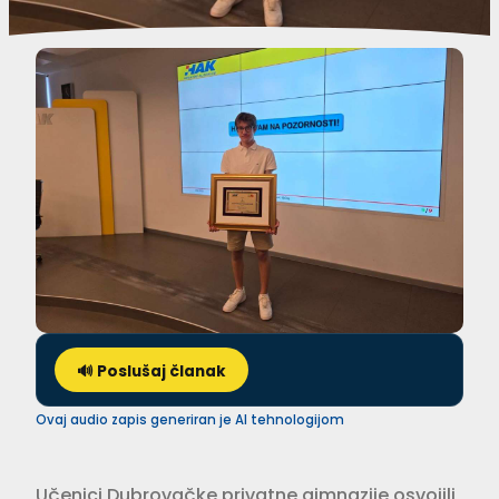
🔊 Poslušaj članak
Ovaj audio zapis generiran je AI tehnologijom
Učenici Dubrovačke privatne gimnazije osvojili