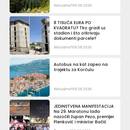
Aktualno
09.08.2026
8 TISUĆA EURA PO
KVADRATU? Tko gradi uz
stadion i što otkrivaju
dokumenti parcele?
Aktualno
09.08.2026
Autobus na kat zapeo na
trajektu za Korčulu
Aktualno
09.08.2026
JEDINSTVENA MANIFESTACIJA
Na 29. Maratonu lađa
nazočili župan Pezo, premijer
Plenković i ministar Bačić