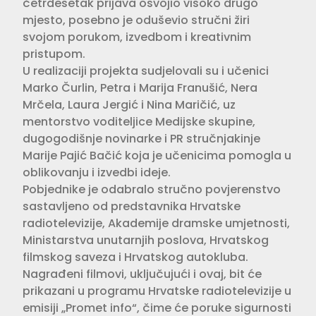
četrdesetak prijava osvojio visoko drugo
mjesto, posebno je oduševio stručni žiri
svojom porukom, izvedbom i kreativnim
pristupom.
U realizaciji projekta sudjelovali su i učenici
Marko Čurlin, Petra i Marija Franušić, Nera
Mrčela, Laura Jergić i Nina Maričić, uz
mentorstvo voditeljice Medijske skupine,
dugogodišnje novinarke i PR stručnjakinje
Marije Pajić Bačić koja je učenicima pomogla u
oblikovanju i izvedbi ideje.
Pobjednike je odabralo stručno povjerenstvo
sastavljeno od predstavnika Hrvatske
radiotelevizije, Akademije dramske umjetnosti,
Ministarstva unutarnjih poslova, Hrvatskog
filmskog saveza i Hrvatskog autokluba.
Nagrađeni filmovi, uključujući i ovaj, bit će
prikazani u programu Hrvatske radiotelevizije u
emisiji „Promet info“, čime će poruke sigurnosti