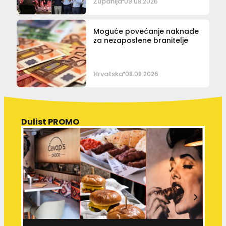
Županija
09.08.2026
Moguće povećanje naknade
za nezaposlene branitelje
Hrvatska
08.08.2026
Dulist PROMO