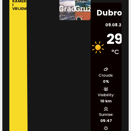
KAMERE
I
VRIJEME
Dubrovn
09.08.2026.
29
°C
Clouds:
0%
Visibility:
10 km
Sunrise:
05:47