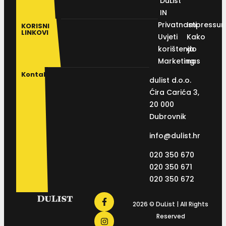
DuList
IN
Privatnosti
Impressu
KORISNI
LINKOVI
Uvjeti
Kako
korištenja
do
Marketing
nas
Kontakt
dulist d.o.o.
Ćira Carića 3,
20 000
Dubrovnik
info@dulist.hr
020 350 670
020 350 671
020 350 672
2026 © DuList | All Rights
Reserved