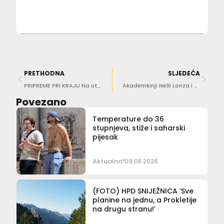
PRETHODNA
SLJEDEĆA
PRIPREME PRI KRAJU Na utrku električnih glisera stigao i Plenković
Akademkinji Nelli Lonza i povjesničaru umjetnosti Igoru Zidiću počasni doktorati Sveučilišta u Splitu
Povezano
Temperature do 36
stupnjeva, stiže i saharski
pijesak
Aktualno
09.08.2026
(FOTO) HPD SNIJEŽNICA ‘Sve
planine na jednu, a Prokletije
na drugu stranu!’