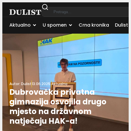
Aktualno
U spomen
Crna kronika
Dulist 
Autor:
Dulist
13.06.2025.
Aktualno
Dubrovačka privatna
gimnazija osvojila drugo
mjesto na državnom
natječaju HAK-a!