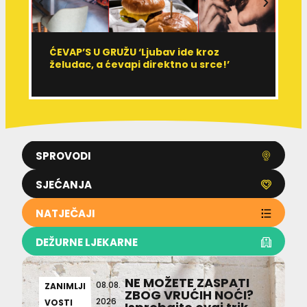
ĆEVAP’S U GRUŽU ‘Ljubav ide kroz
V
želudac, a ćevapi direktno u srce!’
d
SPROVODI
SJEĆANJA
NATJEČAJI
DEŽURNE LJEKARNE
NE MOŽETE ZASPATI
08.08.
ZANIMLJI
ZBOG VRUĆIH NOĆI?
2026
VOSTI