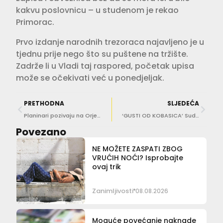
kakvu poslovnicu – u studenom je rekao
Primorac.
Prvo izdanje narodnih trezoraca najavljeno je u
tjednu prije nego što su puštene na tržište.
Zadrže li u Vladi taj raspored, početak upisa
može se očekivati već u ponedjeljak.
PRETHODNA
SLJEDEĆA
Planinari pozivaju na Orjen!
‘GUSTI OD KOBASICA’ Sudjelujte u natjecanju za najbolju kobasicu dubrovačkog kraja
Povezano
NE MOŽETE ZASPATI ZBOG
VRUĆIH NOĆI? Isprobajte
ovaj trik
Zanimljivosti
08.08.2026
Moguće povećanje naknade