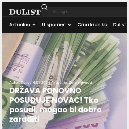
Aktualno
U spomen
Crna kronika
Dulist 
Autor:
Dulist
14.02.2024.
Aktualno
,
Zanimljivosti
DRŽAVA PONOVNO
POSUĐUJE NOVAC! Tko
posudi, mogao bi dobro
zaraditi