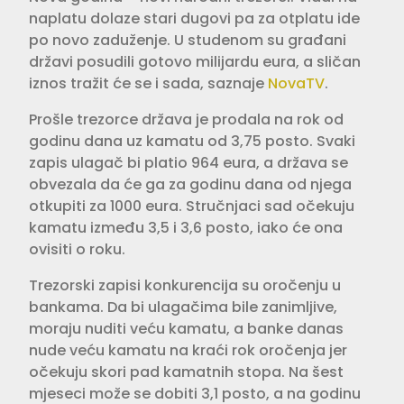
naplatu dolaze stari dugovi pa za otplatu ide
po novo zaduženje. U studenom su građani
državi posudili gotovo milijardu eura, a sličan
iznos tražit će se i sada, saznaje
NovaTV
.
Prošle trezorce država je prodala na rok od
godinu dana uz kamatu od 3,75 posto. Svaki
zapis ulagač bi platio 964 eura, a država se
obvezala da će ga za godinu dana od njega
otkupiti za 1000 eura. Stručnjaci sad očekuju
kamatu između 3,5 i 3,6 posto, iako će ona
ovisiti o roku.
Trezorski zapisi konkurencija su oročenju u
bankama. Da bi ulagačima bile zanimljive,
moraju nuditi veću kamatu, a banke danas
nude veću kamatu na kraći rok oročenja jer
očekuju skori pad kamatnih stopa. Na šest
mjeseci može se dobiti 3,1 posto, a na godinu