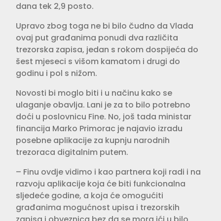
dana tek 2,9 posto.
Upravo zbog toga ne bi bilo čudno da Vlada
ovaj put građanima ponudi dva različita
trezorska zapisa, jedan s rokom dospijeća do
šest mjeseci s višom kamatom i drugi do
godinu i pol s nižom.
Novosti bi moglo biti i u načinu kako se
ulaganje obavlja. Lani je za to bilo potrebno
doći u poslovnicu Fine. No, još tada ministar
financija Marko Primorac je najavio izradu
posebne aplikacije za kupnju narodnih
trezoraca digitalnim putem.
– Finu ovdje vidimo i kao partnera koji radi i na
razvoju aplikacije koja će biti funkcionalna
sljedeće godine, a koja će omogućiti
građanima mogućnost upisa i trezorskih
zapisa i obveznica bez da se mora ići u bilo