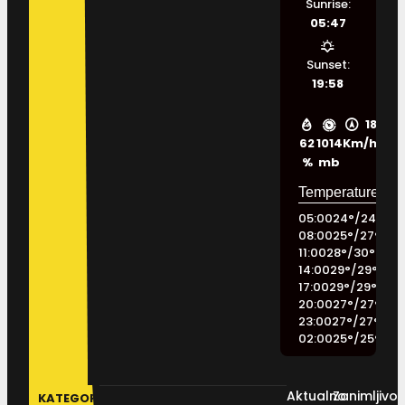
Sunrise:
05:47
Sunset:
19:58
18
62
1014
Km/h
%
mb
05:00
24
°
/
24
°
08:00
25
°
/
27
°
11:00
28
°
/
30
°
14:00
29
°
/
29
°
17:00
29
°
/
29
°
20:00
27
°
/
27
°
23:00
27
°
/
27
°
02:00
25
°
/
25
°
Aktualno
Zanimljivos
KATEGORIJE