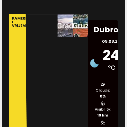
KAMERE
I
VRIJEME
Dubrovn
09.08.2026.
24
°C
Clouds:
0%
Visibility:
10 km