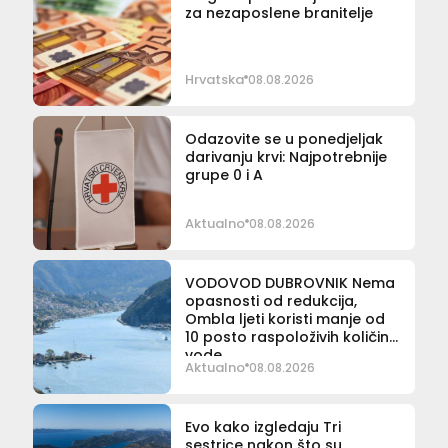
za nezaposlene branitelje
Hrvatska
08.08.2026
Odazovite se u ponedjeljak
darivanju krvi: Najpotrebnije
grupe 0 i A
Aktualno
08.08.2026
VODOVOD DUBROVNIK Nema
opasnosti od redukcija,
Ombla ljeti koristi manje od
10 posto raspoloživih količina
vode
Aktualno
08.08.2026
Evo kako izgledaju Tri
sestrice nakon što su