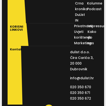
Crna
Kolumne
kronika
Podcast
DuList
IN
Privatnosti
Impressu
KORISNI
LINKOVI
Uvjeti
Kako
korištenja
do
Marketing
nas
Kontakt
dulist d.o.o.
Ćira Carića 3,
20 000
Dubrovnik
info@dulist.hr
020 350 670
020 350 671
020 350 672