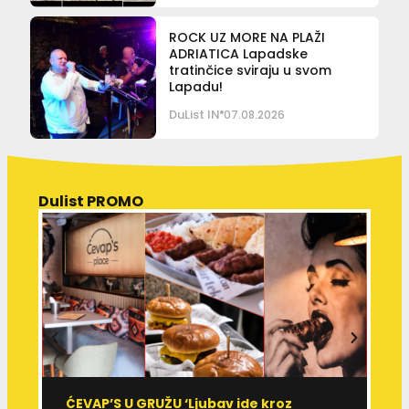
ROCK UZ MORE NA PLAŽI
ADRIATICA Lapadske
tratinčice sviraju u svom
Lapadu!
DuList IN
07.08.2026
Dulist PROMO
ĆEVAP’S U GRUŽU ‘Ljubav ide kroz
V