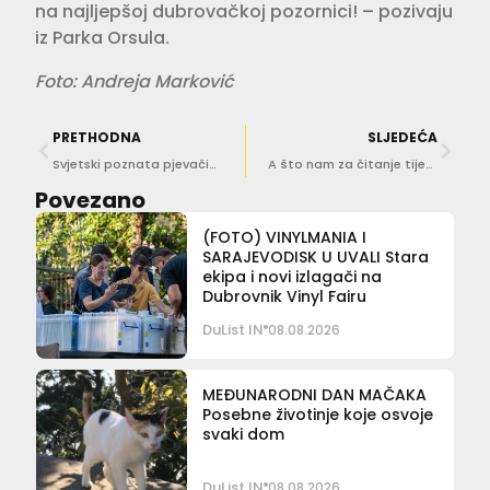
na najljepšoj dubrovačkoj pozornici! – pozivaju
iz Parka Orsula.
Foto: Andreja Marković
PRETHODNA
SLJEDEĆA
Svjetski poznata pjevačica Bebe Rexha stigla i u Dubrovnik
A što nam za čitanje tijekom ljeta preporučuju poznate dubrovačke novinarke?!
Povezano
(FOTO) VINYLMANIA I
SARAJEVODISK U UVALI Stara
ekipa i novi izlagači na
Dubrovnik Vinyl Fairu
DuList IN
08.08.2026
MEĐUNARODNI DAN MAČAKA
Posebne životinje koje osvoje
svaki dom
DuList IN
08.08.2026