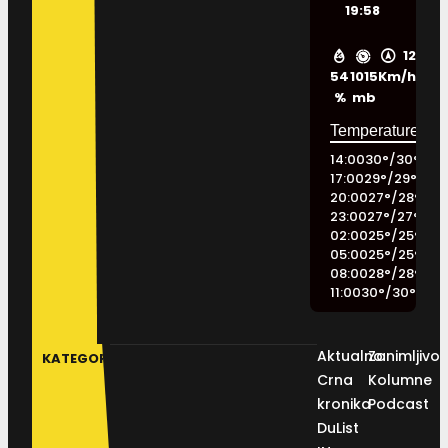
19:58
12
54
1015
Km/h
%
mb
14:00
30
°
/
30
°
17:00
29
°
/
29
°
20:00
27
°
/
28
°
23:00
27
°
/
27
°
02:00
25
°
/
25
°
05:00
25
°
/
25
°
08:00
28
°
/
28
°
11:00
30
°
/
30
°
Aktualno
Zanimljivos
KATEGORIJE
Crna
Kolumne
kronika
Podcast
DuList