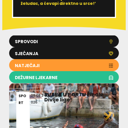
želudac, a ćevapi direktno u srce!’
d
SPROVODI
SJEĆANJA
NATJEČAJI
DEŽURNE LJEKARNE
SUTRA U PORTU Finale
09.08.2
SPO
Divlje lige!
026
RT