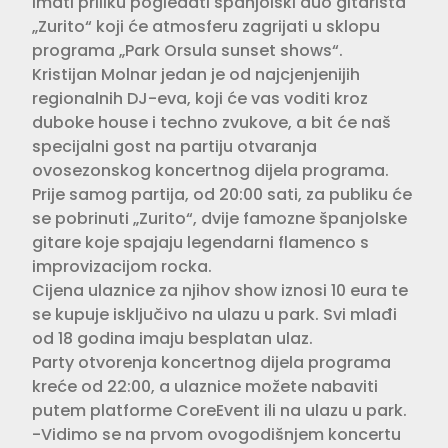
imati priliku pogledati španjolski duo gitarista
„Zurito“ koji će atmosferu zagrijati u sklopu
programa „Park Orsula sunset shows“.
Kristijan Molnar jedan je od najcjenjenijih
regionalnih DJ-eva, koji će vas voditi kroz
duboke house i techno zvukove, a bit će naš
specijalni gost na partiju otvaranja
ovosezonskog koncertnog dijela programa.
Prije samog partija, od 20:00 sati, za publiku će
se pobrinuti „Zurito“, dvije famozne španjolske
gitare koje spajaju legendarni flamenco s
improvizacijom rocka.
Cijena ulaznice za njihov show iznosi 10 eura te
se kupuje isključivo na ulazu u park. Svi mlađi
od 18 godina imaju besplatan ulaz.
Party otvorenja koncertnog dijela programa
kreće od 22:00, a ulaznice možete nabaviti
putem platforme CoreEvent ili na ulazu u park.
-Vidimo se na prvom ovogodišnjem koncertu