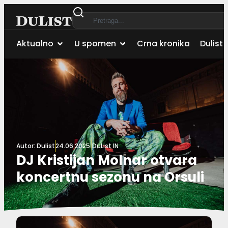
Aktualno
U spomen
Crna kronika
Dulist 
Autor:
Dulist
24.06.2025.
DuList IN
DJ Kristijan Molnar otvara
koncertnu sezonu na Orsuli