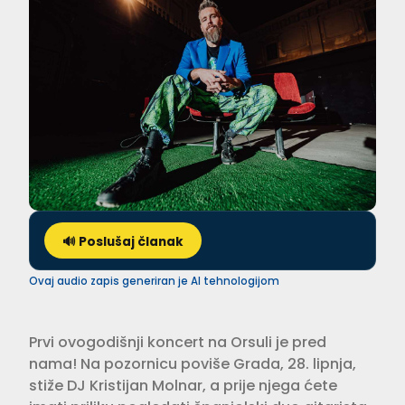
🔊 Poslušaj članak
Ovaj audio zapis generiran je AI tehnologijom
Prvi ovogodišnji koncert na Orsuli je pred
nama! Na pozornicu poviše Grada, 28. lipnja,
stiže DJ Kristijan Molnar, a prije njega ćete