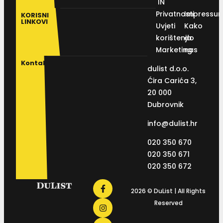
IN
Privatnosti
Impressu
KORISNI
LINKOVI
Uvjeti
Kako
korištenja
do
Marketing
nas
Kontakt
dulist d.o.o.
Ćira Carića 3,
20 000
Dubrovnik
info@dulist.hr
020 350 670
020 350 671
020 350 672
2026 © DuList | All Rights
Reserved