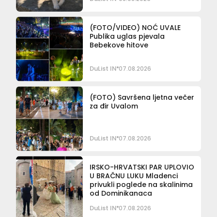
(FOTO/VIDEO) NOĆ UVALE
Publika uglas pjevala
Bebekove hitove
DuList IN
07.08.2026
(FOTO) Savršena ljetna večer
za đir Uvalom
DuList IN
07.08.2026
IRSKO-HRVATSKI PAR UPLOVIO
U BRAČNU LUKU Mladenci
privukli poglede na skalinima
od Dominikanaca
DuList IN
07.08.2026