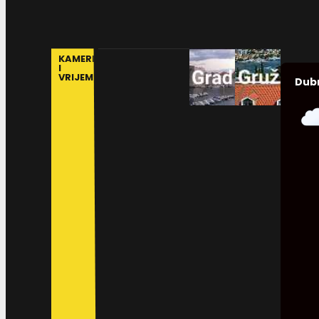
KAMERE
I
VRIJEME
Dub