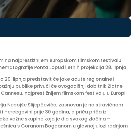
film na najprestižnijem europskom filmskom festivalu
nematografije Ponta Lopud ljetnih projekcija 28. lipnja
29. lipnja predstavit će jake adute regionalne i
nju publike privući će ovogodišnji dobitnik Zlatne
 u Cannesu, najprestižnijem filmskom festivalu u Europi.
telja Nebojše Slijepčevića, zasnovan je na stravičnom
 i Hercegovini prije 30 godina, a priču priča iz
ako važne skupine koja je dio svakog zločina –
pješnica s Goranom Bogdanom u glavnoj ulozi radnjom