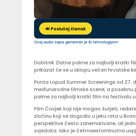
🔊 Poslušaj članak
Ovaj audio zapis generiran je AI tehnologijom
Dobitnik Zlatne palme za najbolji kratki 
prikazat će se u sklopu večeri hrvatske ki
Ponta Lopud Summer Screenings od 27. do 
međunarodne filmske scene, a posebnu paž
palme za najbolji kratki film na festivalu
Film Čovjek koji nije mogao šutjeti, reda
zločinu koji se dogodio u jeku rata u Bosni
perspektive često zanemarivane, ali jedn
svjedoka. Iako je četrnaestominutna us