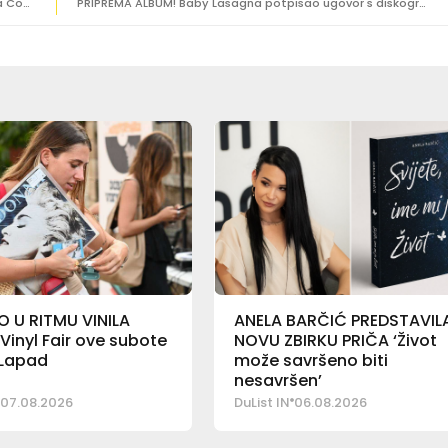
LAZARETI FEST Zapjevajte ‘Vilo moja’ u spomen na Vinka Cocu
PRIPREMA ALBUM! Baby Lasagna potpisao ugovor s diskografskom grupom
 U RITMU VINILA
ANELA BARČIĆ PREDSTAVIL
 Vinyl Fair ove subote
NOVU ZBIRKU PRIČA ‘Život
 Lapad
može savršeno biti
nesavršen’
07.08.2026
DuList IN
06.08.2026