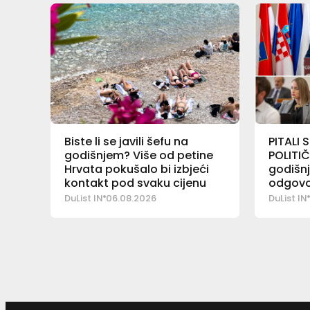
Biste li se javili šefu na
PITALI
godišnjem? Više od petine
POLITIČ
Hrvata pokušalo bi izbjeći
godišn
kontakt pod svaku cijenu
odgovo
godišn
DuList IN
06.08.2026
DuList IN