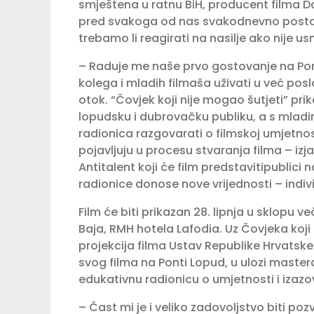
smještena u ratnu BiH, producent filma Dan
pred svakoga od nas svakodnevno postavlja 
trebamo li reagirati na nasilje ako nije u
– Raduje me naše prvo gostovanje na Pon
kolega i mladih filmaša uživati u već posl
otok. “Čovjek koji nije mogao šutjeti” pri
lopudsku i dubrovačku publiku, a s mla
radionica razgovarati o filmskoj umjetnos
pojavljuju u procesu stvaranja filma – izj
Antitalent koji će film predstavitipublici
radionice donose nove vrijednosti – indivi
Film će biti prikazan 28. lipnja u sklopu 
Baja, RMH hotela Lafodia. Uz Čovjeka koji n
projekcija filma Ustav Republike Hrvatske 
svog filma na Ponti Lopud, u ulozi master
edukativnu radionicu o umjetnosti i izazo
– Čast mi je i veliko zadovoljstvo biti po