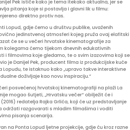
ijel Pek ističe kako je tema itekako aktualna, jer se
pitanja koje si postavlja i glavni lik u filmu:
smjereno direktno protiv nas.
ti Lopud, gdje ćemo u društvu publike, uvaženih
ovično jedinstvenoj atmosferi kojeg pruža ovaj elafitski
kazat će se u večeri hrvatske kinematografije za
dim kolegama ćemo tijekom dnevnih edukativnih
ti i filmovima koje gledamo, te o svim izazovima koji se
avio je Danijel Pek, producent filma iz produkcijske kuće
 na Lopudu, te istaknuo kako „upravo takve interaktivne
dualne doživljaje kao novu inspiraciju.“
večeri posvećenoj hrvatskoj kinematografiji na plaži La
ije mogao šutjeti, „Hrvatsku večer“ obilježit će i
(2016) redatelja Rajka Grlića, koji će uz predstavljanje
a održati razgovarati s mladim filmašima i voditi
vima pisanja scenarija.
zvan na Ponta Lopud ljetne projekcije, gdje ću kroz razne