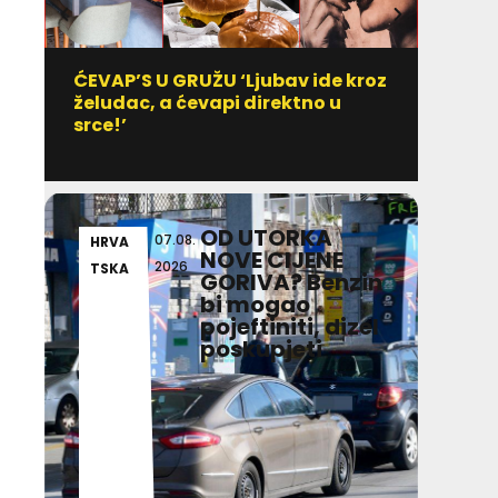
ĆEVAP’S U GRUŽU ‘Ljubav ide kroz
Vitami
želudac, a ćevapi direktno u
uzim
srce!’
OD UTORKA
07.08.
HRVA
AKT
NOVE CIJENE
2026
TSKA
ALN
GORIVA? Benzin
bi mogao
pojeftiniti, dizel
poskupjeti