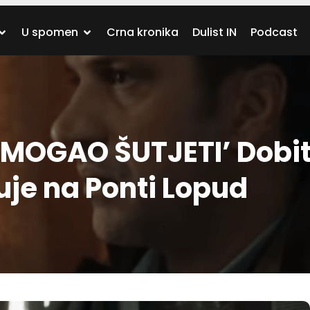
U spomen
Crna kronika
Dulist IN
Podcast
 MOGAO ŠUTJETI’ Dobit
uje na Ponti Lopud