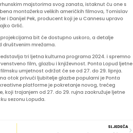
 s vrhunskim majstorima svog zanata, istaknut ću one s
zbena montažerka velikih američkih filmova, Tomislav
ažer i Danijel Pek, producent koji je u Cannesu upravo
jko Grlić.
 projekcijama bit će dostupno uskoro, a detalje
ud društvenim mrežama.
edstavlja tri ljetna kulturna programa 2024. i spremno
venstveno film, glazbu i književnost. Ponta Lopud ljetne
i filmsku umjetnost održat će se od 27. do 29. lipnja.
na otok privući ljubitelje glazbe popularni je Ponta
t kreativne platforme je pokretanje novog, trećeg
, koji trajanjem od 27. do 29. rujna zaokružuje ljetne
ičku sezonu Lopuda.
SLJEDEĆA