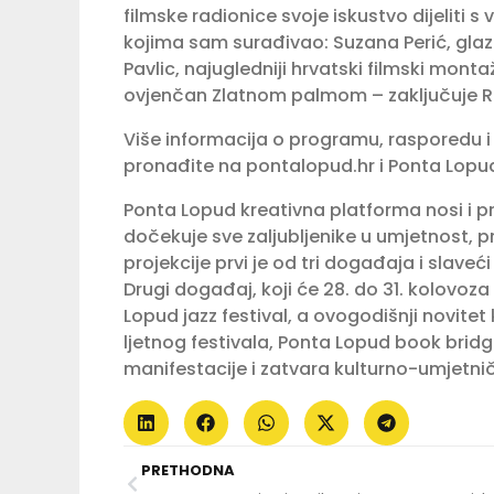
filmske radionice svoje iskustvo dijeliti
kojima sam surađivao: Suzana Perić, gla
Pavlic, najugledniji hrvatski filmski mont
ovjenčan Zlatnom palmom – zaključuje Ra
Više informacija o programu, rasporedu i
pronađite na pontalopud.hr i Ponta Lop
Ponta Lopud kreativna platforma nosi i pr
dočekuje sve zaljubljenike u umjetnost, pr
projekcije prvi je od tri događaja i slaveć
Drugi događaj, koji će 28. do 31. kolovoza 
Lopud jazz festival, a ovogodišnji novite
ljetnog festivala, Ponta Lopud book bridge
manifestacije i zatvara kulturno-umjetn
PRETHODNA