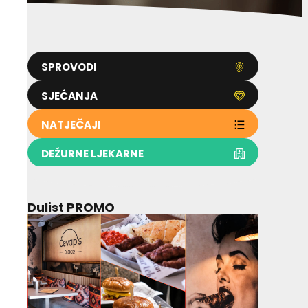
SPROVODI
SJEĆANJA
NATJEČAJI
DEŽURNE LJEKARNE
Dulist PROMO