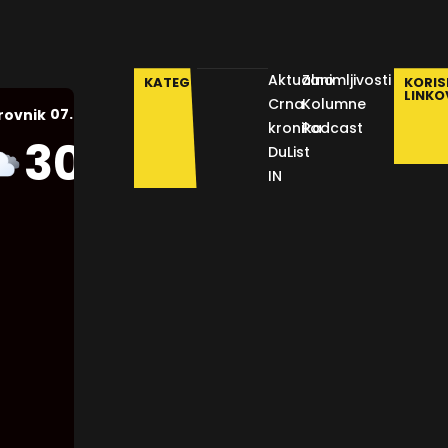
Aktualno
Zanimljivosti
KATEGORIJE
KORIS
LINKO
Crna
Kolumne
07.08.2026.
rovnik
kronika
Podcast
Humidity:
30
°C
DuList
45 %
IN
Pressure:
1012 mb
Wind:
3
Km/h
Clouds:
97%
Visibility:
10 km