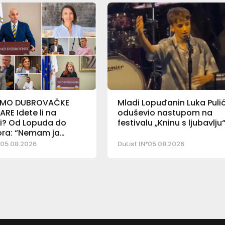
 SMO DUBROVAČKE
Mladi Lopuđanin Luka Puli
ARE Idete li na
oduševio nastupom na
ji? Od Lopuda do
festivalu „Kninu s ljubavlju
ra: “Nemam ja
jeg”
05.08.2026
DuList IN
05.08.2026