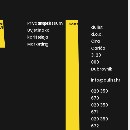
Privatnosti
Impressum
NI
Kontakt
dulist
VI
Uvjeti
Kako
d.o.o.
korištenja
do
Ćira
Marketing
nas
Carića
3, 20
000
Dubrovnik
info@dulist.hr
020 350
670
020 350
671
020 350
672